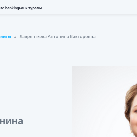
ate banking
Банк туралы
ылығы
Лаврентьева Антонина Викторовна
онина