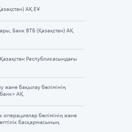
Қазақстан) АҚ ЕҰ
ары, Банк ВТБ (Қазақстан) АҚ
 Қазақстан Республикасындағы
у және бақылау бөлімінің
 банк» АҚ
к операциялар бөлімінің және
септілік басқармасының