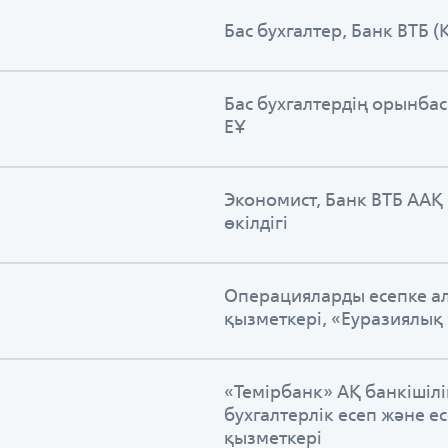
Бас бухгалтер, Банк ВТБ (
Бас бухгалтердің орынбас
ЕҰ
Экономист, Банк ВТБ ААҚ
өкілдігі
Операцияларды есепке ал
қызметкері, «Еуразиялық
«Темірбанк» АҚ банкішілі
бухгалтерлік есеп және е
қызметкері