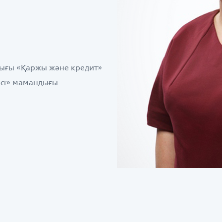
ндығы «Қаржы және кредит»
 ісі» мамандығы