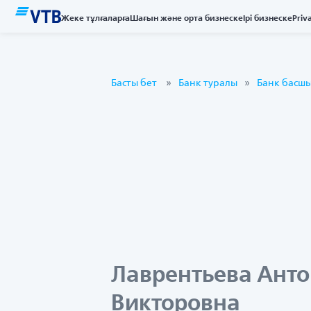
Жеке тұлғаларға
Шағын және орта бизнеске
Ірі бизнеске
Priv
Басты бет
Банк туралы
Банк басш
Лаврентьева Ант
Викторовна