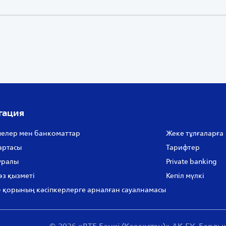
гация
елер мен банкоматтар
Жеке тұлғаларға
артасы
Тарифтер
уралы
Private banking
өз қызметі
Кепіл мүлкі
 қорының кәсіпкерлерге арналған сауалнамасы