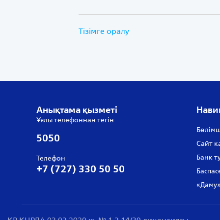
Тізімге оралу
Анықтама қызметі
Нави
Ұялы телефоннан тегін
Бөлімш
5050
Сайт к
Банк т
Телефон
+7 (727) 330 50 50
Баспас
«Даму»