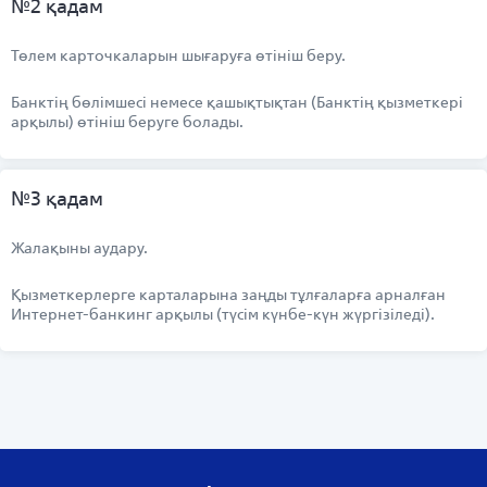
№2 қадам
Төлем карточкаларын шығаруға өтініш беру.
Банктің бөлімшесі немесе қашықтықтан (Банктің қызметкері
арқылы) өтініш беруге болады.
№3 қадам
Жалақыны аудару.
Қызметкерлерге карталарына заңды тұлғаларға арналған
Интернет-банкинг арқылы (түсім күнбе-күн жүргізіледі).