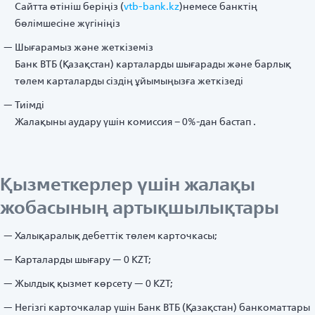
Сайтта өтініш беріңіз (
vtb-bank.kz
)немесе банктің
бөлімшесіне жүгініңіз
Шығарамыз және жеткіземіз
Банк ВТБ (Қазақстан) карталарды шығарады және барлық
төлем карталарды сіздің ұйымыңызға жеткізеді
Тиімді
Жалақыны аудару үшін комиссия – 0%-дан бастап .
Қызметкерлер үшін жалақы
жобасының артықшылықтары
Халықаралық дебеттік төлем карточкасы;
Карталарды шығару — 0 KZT;
Жылдық қызмет көрсету — 0 KZT;
Негізгі карточкалар үшін Банк ВТБ (Қазақстан) банкоматтары