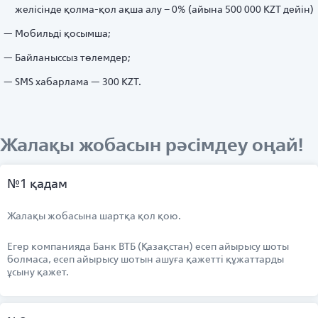
желісінде қолма-қол ақша алу – 0% (айына 500 000 KZT дейін)
Мобильді қосымша;
Байланыссыз төлемдер;
SMS хабарлама — 300 KZT.
Жалақы жобасын рәсімдеу оңай!
№1 қадам
Жалақы жобасына шартқа қол қою.
Егер компанияда Банк ВТБ (Қазақстан) есеп айырысу шоты
болмаса, есеп айырысу шотын ашуға қажетті құжаттарды
ұсыну қажет.