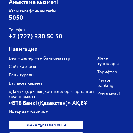
Анықтама қызметі
Ұялы телефоннан тегін
5050
Телефон
+7 (727) 330 50 50
Навигация
Бөлімшелер мен банкоматтар
Жеке
тұлғаларға
Сайт картасы
Тарифтер
Банк туралы
Private
Баспасөз қызметі
banking
«Даму» қорының кәсіпкерлерге арналған
Кепіл мүлкі
сауалнамасы
«ВТБ Банкі (Қазақстан)» АҚ ЕҰ
Интернет-банкинг
Жеке тұлғалар үшін