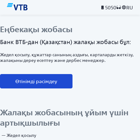
5050
RU
Еңбекақы жобасы
Банк ВТБ-дан (Қазақстан) жалақы жобасы бұл:
Жедел қосылу, құжаттар санының аздығы, карталарды жеткізу,
жалақыны дереу есептеу және дербес менеджер.
Өтінімді рәсімдеу
Жалақы жобасының ұйым үшін
артықшылығы
Жедел қосылу