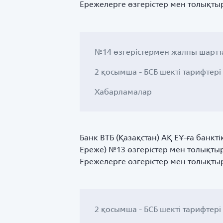
Ережелерге өзгерістер мен толықтыр
№14 өзгерістермен жалпы шартт
2 қосымша - БСБ шекті тарифтері
Хабарламалар
Банк ВТБ (Қазақстан) АҚ ЕҰ-ға банкт
Ереже) №13 өзгерістер мен толықтыр
Ережелерге өзгерістер мен толықтыр
2 қосымша - БСБ шекті тарифтері