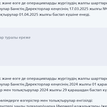
ік және өзге де операцияларды жүргізудің жалпы шарттар
улар Банктің Директорлар кеңесінің 17.03.2025 жылғы №0
қтырулар 01.04.2025 жылғы бастап күшіне енеді.
ар туралы ереже
ік және өзге де операцияларды жүргізудің жалпы шарттар
рулар Банктің Директорлар кеңесінің 2024 жылғы 01 қа
тер мен толықтырулар 2024 жылғы 29 қарашадан бастап кү
імдерге өзгерістер мен толықтырулар енгізілді:
лиенттері заңды тұлғалар/шаруа (фермер) қожалықтары /же