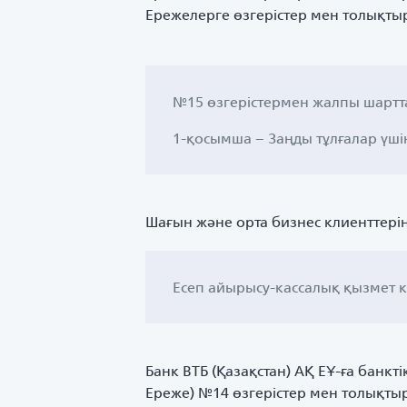
Ережелерге өзгерістер мен толықтыр
№15 өзгерістермен жалпы шартт
1-қосымша – Заңды тұлғалар үші
Шағын және орта бизнес клиенттері
Есеп айырысу-кассалық қызмет к
Банк ВТБ (Қазақстан) АҚ ЕҰ-ға банкт
Ереже) №14 өзгерістер мен толықтыр