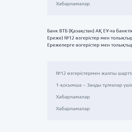
Хабарламалар
Банк ВТБ (Қазақстан) АҚ ЕҰ-ға банкт
Ереже) №12 өзгерістер мен толықтыр
Ережелерге өзгерістер мен толықтыр
№12 өзгерістермен жалпы шартт
1-қосымша – Заңды тұлғалар үші
Хабарламалар
Хабарламалар