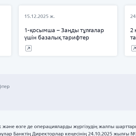
15.12.2025 ж.
24
1-қосымша – Заңды тұлғалар
2
үшін базалық тарифтер
т
фтер
ік және өзге де операцияларды жүргізудің жалпы шарттар
улар Банктің Директорлар кеңесінің 24.10.2025 жылғы №