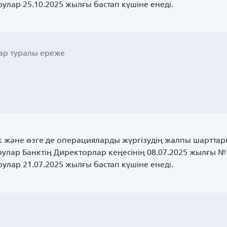
улар 25.10.2025 жылғы бастап күшіне енеді.
ар туралы ереже
ік және өзге де операцияларды жүргізудің жалпы шарттар
улар Банктің Директорлар кеңесінің 08.07.2025 жылғы №
улар 21.07.2025 жылғы бастап күшіне енеді.