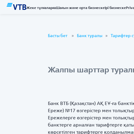
Жеке тұлғаларға
Шағын және орта бизнеске
Ірі бизнеске
Priv
Басты бет
Банк туралы
Тарифтер с
Жалпы шарттар турал
Банк ВТБ (Қазақстан) АҚ ЕҰ-ға банкт
Ереже) №17 өзгерістер мен толықтыр
Ережелерге өзгерістер мен толықтыр
банктерге арналған тарифтерге қатыс
көрсетілген тарифтерге қолданылма