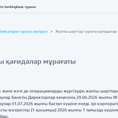
ate banking
Банк туралы
тавкалары туралы ақпарат
Жалпы шарттар туралы қағидалар
ы қағидалар мұрағаты
ік және өзге де операцияларды жүргізудің жалпы шарттар
улар Банктің Директорлар кеңесінің 29.06.2026 жылғы №
улар 01.07.2026 жылғы бастап күшіне енеді. Ірі корпора
ты өзгерістер (1-қосымша) 2026 жылғы 1 тамызда күшіне 
йды.