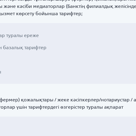
және кәсіби медиаторлар (Банктің филиалдық желісінде
 қызмет көрсету бойынша тарифтер;
ар туралы ереже
н базалық тарифтер
ы
фермер) қожалықтары / жеке кәсіпкерлер/нотариустар / а
рлар үшін тарифтердегі өзгерістер туралы ақпарат