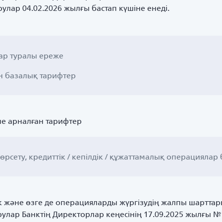
улар 04.02.2026 жылғы бастап күшіне енеді.
ар туралы ереже
н базалық тарифтер
не арналған тарифтер
өрсету, кредиттік / кепілдік / құжаттамалық операцияла
ік және өзге де операцияларды жүргізудің жалпы шарттар
улар Банктің Директорлар кеңесінің 17.09.2025 жылғы №