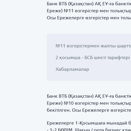
Банк ВТБ (Қазақстан) АҚ ЕҰ-ға банкт
Ереже) №11 өзгерістер мен толықтыр
Осы Ережелерге өзгерістер мен толы
№11 өзгерістермен жалпы шартт
2 қосымша - БСБ шекті тарифтері
Хабарламалар
Банк ВТБ (Қазақстан) АҚ ЕҰ-ға банкт
Ереже) №10 өзгерістер мен толықты
бекітілген. Осы Ережелерге өзгеріс
Ережелерге 1-Қосымшаға мынадай бөл
- 1-2 БӨЛІМ. Шағын / орта бизнес к