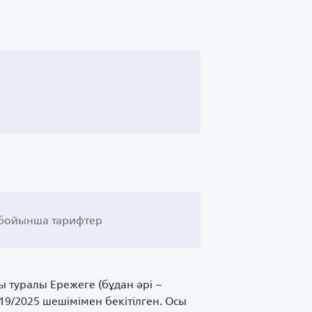
р бойынша тарифтер
ы туралы Ережеге (бұдан әрі –
19/2025 шешімімен бекітілген. Осы