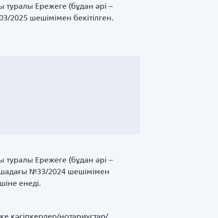
ы туралы Ережеге (бұдан әрі –
3/2025 шешімімен бекітілген.
ы туралы Ережеге (бұдан әрі –
рашадағы №33/2024 шешімімен
шіне енеді.
ке кәсіпкерлер/нотариустар/