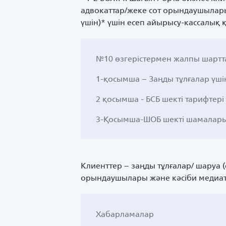
адвокаттар/жеке сот орындаушылары 
үшін)* үшін есеп айырысу-кассалық
№10 өзгерістермен жалпы шартт
1-қосымша – Заңды тұлғалар үші
2 қосымша - БСБ шекті тарифтері
3-Қосымша-ШОБ шекті шамалар
Клиенттер – заңды тұлғалар/ шаруа (
орындаушылары және кәсіби медиато
Хабарламалар