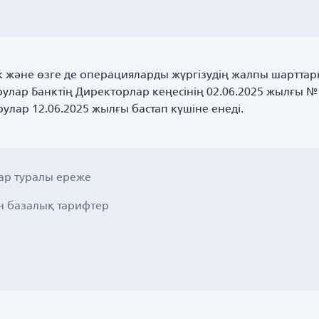
ік және өзге де операцияларды жүргізудің жалпы шарттар
улар Банктің Директорлар кеңесінің 02.06.2025 жылғы №
улар 12.06.2025 жылғы бастап күшіне енеді.
ар туралы ереже
н базалық тарифтер