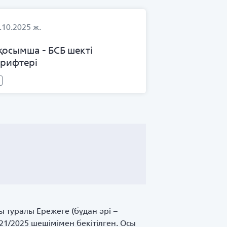
.10.2025 ж.
 қосымша - БСБ шекті
арифтері
ы туралы Ережеге (бұдан әрі –
21/2025 шешімімен бекітілген. Осы