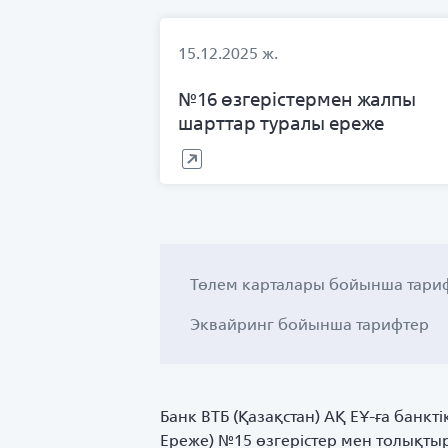
15.12.2025 ж.
№16 өзгерістермен жалпы
шарттар туралы ереже
Төлем карталары бойынша тари
Эквайринг бойынша тарифтер
Банк ВТБ (Қазақстан) АҚ ЕҰ-ға банкт
Ереже) №15 өзгерістер мен толықтыр