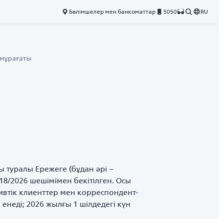
Бөлімшелер мен банкоматтар
5050
RU
 мұрағаты
ы туралы Ережеге (бұдан әрі –
18/2026 шешімімен бекітілген. Осы
тивтік клиенттер мен корреспондент-
енеді; 2026 жылғы 1 шілдедегі күн