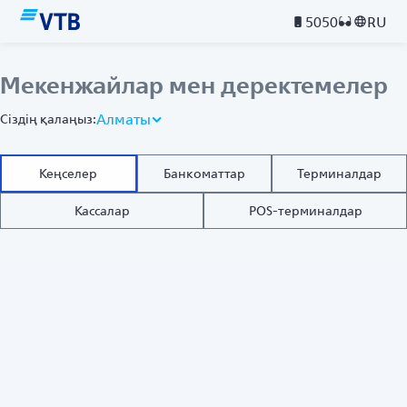
5050
RU
Мекенжайлар мен деректемелер
Алматы
Сіздің қалаңыз:
Кеңселер
Банкоматтар
Терминалдар
Кассалар
POS-терминалдар