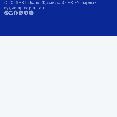
© 2026 «ВТБ Банкі (Қазақстан)» АҚ ЕҰ. Барлық
құқықтар қорғалған