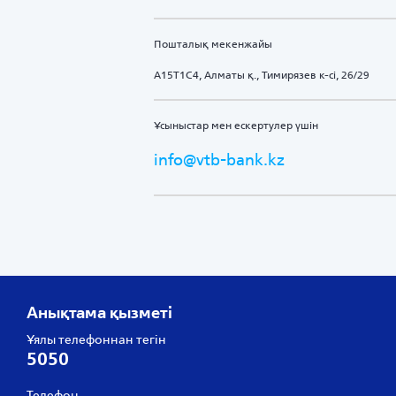
Пошталық мекенжайы
A15T1C4, Алматы қ., Тимирязев к-сі, 26/29
Ұсыныстар мен ескертулер үшін
info@vtb-bank.kz
Анықтама қызметі
Ұялы телефоннан тегін
5050
Телефон