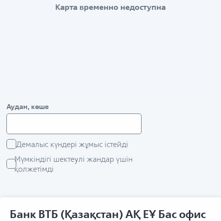
Карта временно недоступна
Аудан, көше
Демалыс күндері жұмыс істейді
Мүмкіндігі шектеулі жандар үшін
қолжетімді
Банк ВТБ (Қазақстан) АҚ ЕҰ Бас офис