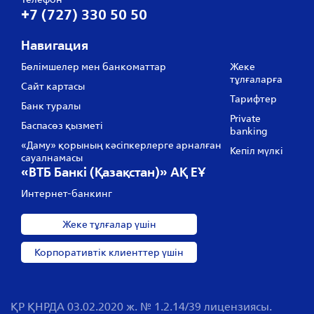
+7 (727) 330 50 50
Навигация
Бөлімшелер мен банкоматтар
Жеке
тұлғаларға
Сайт картасы
Тарифтер
Банк туралы
Private
Баспасөз қызметі
banking
«Даму» қорының кәсіпкерлерге арналған
Кепіл мүлкі
сауалнамасы
«ВТБ Банкі (Қазақстан)» АҚ ЕҰ
Интернет-банкинг
Жеке тұлғалар үшін
Корпоративтік клиенттер үшін
ҚР ҚНРДА 03.02.2020 ж. № 1.2.14/39 лицензиясы.