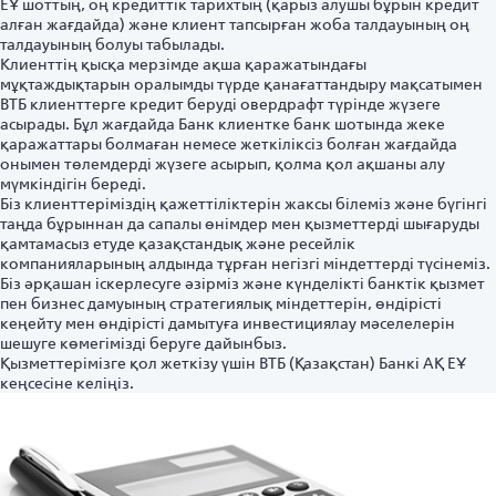
ЕҰ шоттың, оң кредиттік тарихтың (қарыз алушы бұрын кредит
алған жағдайда) және клиент тапсырған жоба талдауының оң
талдауының болуы табылады.
Клиенттің қысқа мерзімде ақша қаражатындағы
мұқтаждықтарын оралымды түрде қанағаттандыру мақсатымен
ВТБ клиенттерге кредит беруді овердрафт түрінде жүзеге
асырады. Бұл жағдайда Банк клиентке банк шотында жеке
қаражаттары болмаған немесе жеткіліксіз болған жағдайда
онымен төлемдерді жүзеге асырып, қолма қол ақшаны алу
мүмкіндігін береді.
Біз клиенттеріміздің қажеттіліктерін жаксы білеміз және бүгінгі
таңда бұрыннан да сапалы өнімдер мен қызметтерді шығаруды
қамтамасыз етуде қазақстандық және ресейлік
компанияларының алдында тұрған негізгі міндеттерді түсінеміз.
Біз әрқашан іскерлесуге әзірміз және күнделікті банктік қызмет
пен бизнес дамуының стратегиялық міндеттерін, өндірісті
кеңейту мен өндірісті дамытуға инвестициялау мәселелерін
шешуге көмегімізді беруге дайынбыз.
Қызметтерімізге қол жеткізу үшін ВТБ (Қазақстан) Банкі АҚ ЕҰ
кеңсесіне келіңіз.