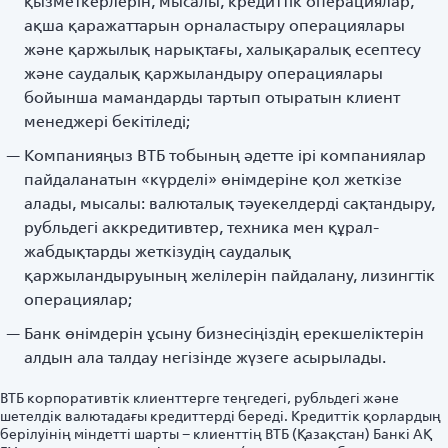
қызметкерлерін, мысалы, кредиттік операциялар,
ақша қаражаттарын орналастыру операциялары
және қаржылық нарықтағы, халықаралық есептесу
және саудалық қаржыландыру операциялары
бойынша мамандарды тартып отыратын клиент
менеджері бекітіледі;
Компанияңыз ВТБ тобының әдетте ірі компаниялар
пайдаланатын «күрделі» өнімдеріне қол жеткізе
алады, мысалы: валюталық тәуекелдерді сақтандыру,
рубльдегі аккредитивтер, техника мен құрал-
жабдықтарды жеткізудің саудалық
қаржыландыруының желілерін пайдалану, лизингтік
операциялар;
Банк өнімдерін ұсыну бизнесіңіздің ерекшеліктерін
алдын ала талдау негізінде жүзеге асырылады.
ВТБ корпоративтік клиенттерге теңгедегі, рубльдегі және
шетелдік валютадағы кредиттерді береді. Кредиттік қорлардың
берілуінің міндетті шарты – клиенттің ВТБ (Қазақстан) Банкі АҚ