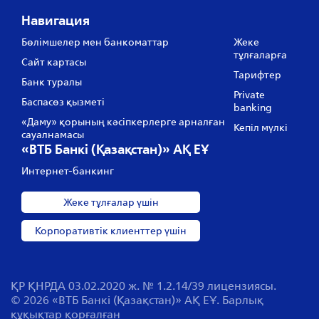
Навигация
Бөлімшелер мен банкоматтар
Жеке
тұлғаларға
Сайт картасы
Тарифтер
Банк туралы
Private
Баспасөз қызметі
banking
«Даму» қорының кәсіпкерлерге арналған
Кепіл мүлкі
сауалнамасы
«ВТБ Банкі (Қазақстан)» АҚ ЕҰ
Интернет-банкинг
Жеке тұлғалар үшін
Корпоративтік клиенттер үшін
ҚР ҚНРДА 03.02.2020 ж. № 1.2.14/39 лицензиясы.
© 2026 «ВТБ Банкі (Қазақстан)» АҚ ЕҰ. Барлық
құқықтар қорғалған