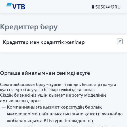
5050
RU
Кредиттер беру
Кредиттер мен кредиттік желілер
Орташа айналымнан сенімді өсуге
Сала көшбасшысы болу – құрметті міндет. Бизнесіңіз дамуға
қуатты түрткі алу үшін біз бар күшімізді саламыз.
Сіздің бизнесіңіз үшін қызмет көрсету моделінің
артықшылықтары:
Компанияңызға қызмет көрсетудің барлық
мәселелерімен айналысатын және қажетті жағдайда
жобаларыңызға ВТБ түрлі бөлімдерінің