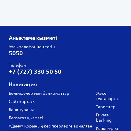
Анықтама қызметі
Ұялы телефоннан тегін
5050
Телефон
+7 (727) 330 50 50
Навигация
Бөлімшелер мен банкоматтар
Жеке
тұлғаларға
Сайт картасы
Тарифтер
Банк туралы
Private
Баспасөз қызметі
banking
«Даму» қорының кәсіпкерлерге арналған
Кепіл мүлкі