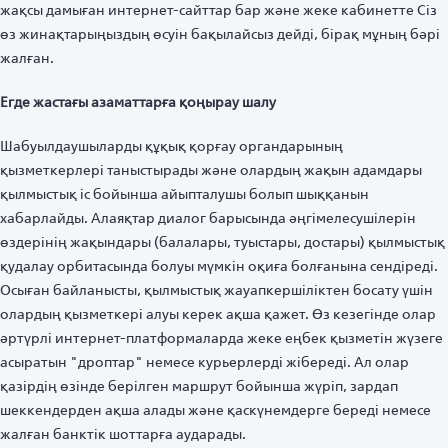
жақсы дамыған интернет-сайттар бар және жеке кабинетте Сіз
өз жинақтарыңыздың өсуін бақылайсыз дейді, бірақ мұның бәрі
жалған.
Егде жастағы азаматтарға қоңырау шалу
Шабуылдаушыларды құқық қорғау органдарының
қызметкерлері таныстырады және олардың жақын адамдары
қылмыстық іс бойынша айыпталушы болып шыққанын
хабарлайды. Алаяқтар диалог барысында әңгімелесушілерін
өздерінің жақындары (балалары, туыстары, достары) қылмыстық
қудалау орбитасында болуы мүмкін оқиға болғанына сендіреді.
Осыған байланысты, қылмыстық жауапкершіліктен босату үшін
олардың қызметкері алуы керек ақша қажет. Өз кезегінде олар
әртүрлі интернет-платформаларда жеке еңбек қызметін жүзеге
асыратын "дроптар" немесе курьерлерді жібереді. Ал олар
қазірдің өзінде берілген маршрут бойынша жүріп, зардап
шеккендерден ақша алады және қаскүнемдерге береді немесе
жалған банктік шоттарға аударады.