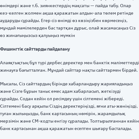
өнімдері және т.б. зиянкестердің мақсаты — пайда табу. Олар
кез-келген жолмен ақша қаражатын алдын-ала төлем ретінде
аударуды сұрайды. Егер сіз өнімді өз көзіңізбен көрмесеңіз,
мұндай мәмілелерден бас тартқан дұрыс, олай жасамасаңыз Сіз
өз жинағыңызсыз қалуыңыз мүмкін
Фишингтік сайттарды пайдалану
Алаяқтықтың бұл түрі дербес деректер мен банктік мәліметтерді
жинауға бағытталған. Мұндай сайттар нақты сайттармен бірдей.
Мысалы, Сіз сайттардың бірінде хабарландыру жарияладыңыз
және Сізге бұрын таныс емес адам хабарласып, жеткізуді
сұрайды. Содан кейін ол ресімдеу үшін сілтемені жібереді.
Сілтемені басу арқылы Сіздің деректеріңізді, яғни аты-жөніңізді,
туған жылыңызды, банк картасының нөмірін, жарамдылық
мерзімін және СМ-кодты енгізу сұралады. Толтырылғаннан кейін
банк картасынан ақша қаражатын есептен шығару басталады.