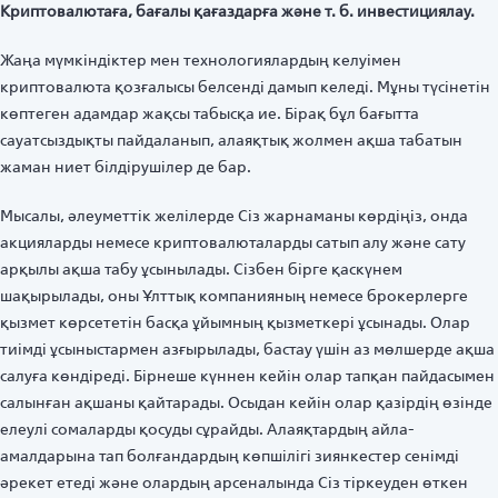
Криптовалютаға, бағалы қағаздарға және т. б. инвестициялау.
Жаңа мүмкіндіктер мен технологиялардың келуімен
криптовалюта қозғалысы белсенді дамып келеді. Мұны түсінетін
көптеген адамдар жақсы табысқа ие. Бірақ бұл бағытта
сауатсыздықты пайдаланып, алаяқтық жолмен ақша табатын
жаман ниет білдірушілер де бар.
Мысалы, әлеуметтік желілерде Сіз жарнаманы көрдіңіз, онда
акцияларды немесе криптовалюталарды сатып алу және сату
арқылы ақша табу ұсынылады. Сізбен бірге қаскүнем
шақырылады, оны Ұлттық компанияның немесе брокерлерге
қызмет көрсететін басқа ұйымның қызметкері ұсынады. Олар
тиімді ұсыныстармен азғырылады, бастау үшін аз мөлшерде ақша
салуға көндіреді. Бірнеше күннен кейін олар тапқан пайдасымен
салынған ақшаны қайтарады. Осыдан кейін олар қазірдің өзінде
елеулі сомаларды қосуды сұрайды. Алаяқтардың айла-
амалдарына тап болғандардың көпшілігі зиянкестер сенімді
әрекет етеді және олардың арсеналында Сіз тіркеуден өткен