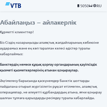
5050
RU
Абайлаңыз – айлакерлік
Құрметті клиенттер!
Біз Сіздің назарыңызды алаяқтық жағдайларының көбеюіне
аударамыз және ең көп таралған келесі әдістер туралы
хабарлаймыз:
Банктердің немесе құқық қорғау органдарының қауіпсіздік
қызметі қызметкерлерінің атынан қоңыраулар.
Әңгімелесу барысында қаскүнемдер банктік шоттарды
пайдалана отырып жүргізілетін рұқсат етілмеген, алаяқтық
операциялар, не әлеуетті құрбандардың атына, яғни қоңырау
шалған тұлғаға қарыздарды ресімдеу туралы хабарлайды.