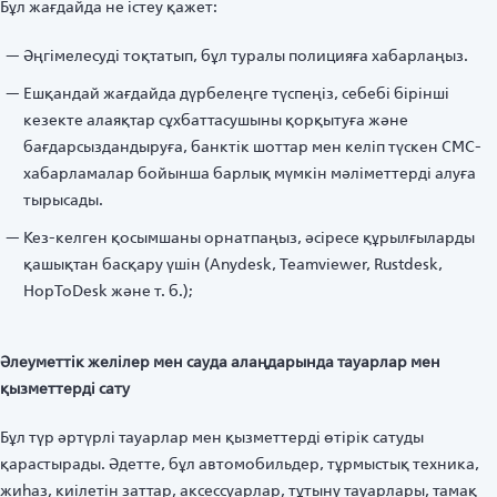
Бұл жағдайда не істеу қажет:
Әңгімелесуді тоқтатып, бұл туралы полицияға хабарлаңыз.
Ешқандай жағдайда дүрбелеңге түспеңіз, себебі бірінші
кезекте алаяқтар сұхбаттасушыны қорқытуға және
бағдарсыздандыруға, банктік шоттар мен келіп түскен СМС-
хабарламалар бойынша барлық мүмкін мәліметтерді алуға
тырысады.
Кез-келген қосымшаны орнатпаңыз, әсіресе құрылғыларды
қашықтан басқару үшін (Anydesk, Teamviewer, Rustdesk,
HopToDesk және т. б.);
Әлеуметтік желілер мен сауда алаңдарында тауарлар мен
қызметтерді сату
Бұл түр әртүрлі тауарлар мен қызметтерді өтірік сатуды
қарастырады. Әдетте, бұл автомобильдер, тұрмыстық техника,
жиһаз, киілетін заттар, аксессуарлар, тұтыну тауарлары, тамақ