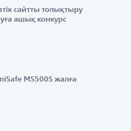
втік сайтты толықтыру
луға ашық конкурс
niSafe MS500S жалға