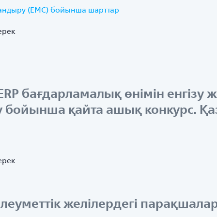
тандыру (ЕМС) бойынша шарттар
ерек
RP бағдарламалық өнімін енгізу 
у бойынша қайта ашық конкурс. Қа
ерек
 әлеуметтік желілердегі парақшал