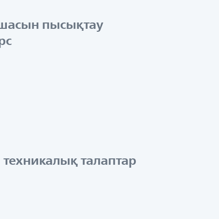
мшасын пысықтау
рс
 техникалық талаптар