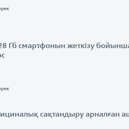
ерек
128 Гб смартфонын жеткізу бойынш
рс
ерек
едициналық сақтандыру арналған 