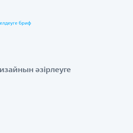
мелдеуге бриф
дизайнын әзірлеуге