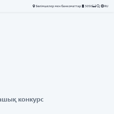
Бөлімшелер мен банкоматтар
5050
RU
 ашық конкурс