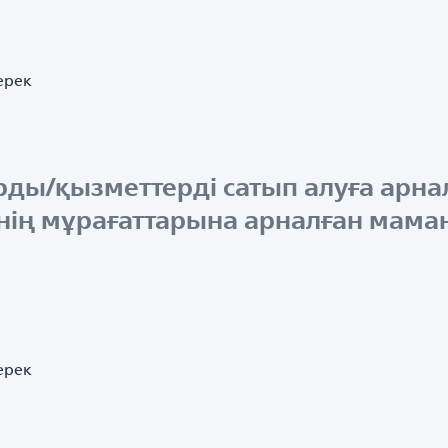
ерек
ды/қызметтерді сатып алуға арнал
нің мұрағаттарына арналған мам
ерек