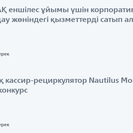
 АҚ еншілес ұйымы үшін корпорати
ау жөніндегі қызметтерді сатып а
ерек
 кассир-рециркулятор Nautilus Mo
конкурс
ерек