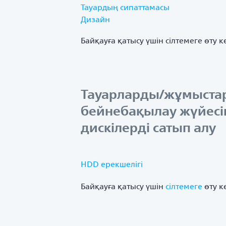
Тауардың сипаттамасы
Дизайн
Байқауға қатысу үшін
сілтемеге
өту к
Тауарларды/жұмыстар
бейнебақылау жүйесі
дискілерді сатып алу
HDD ерекшелігі
Байқауға қатысу үшін
сілтемеге
өту к