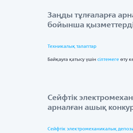
Заңды тұлғаларға арн
бойынша қызметтерді 
Техникалық талаптар
Байқауға қатысу үшін
сілтемеге
өту к
Сейфтік электромеха
арналған ашық конку
Сейфтік электромеханикалық депоз