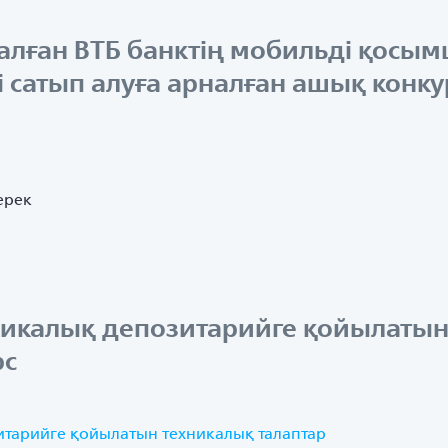
алған ВТБ банктің мобильді қосы
сатып алуға арналған ашық конку
ерек
никалық депозитарийге қойылатын
рс
итарийге қойылатын техникалық талаптар