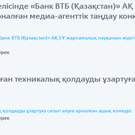
елісінде «Банк ВТБ (Қазақстан)» А
рналған медиа-агенттік таңдау кон
«Банк ВТБ (Қазақстан)» АҚ ЕҰ жарнамалық науқанын жүргі
ерек
лған техникалық қолдауды ұзартуға
қ қолдауды ұзартуға сатып алуға арналған ашық конкурс
ерек