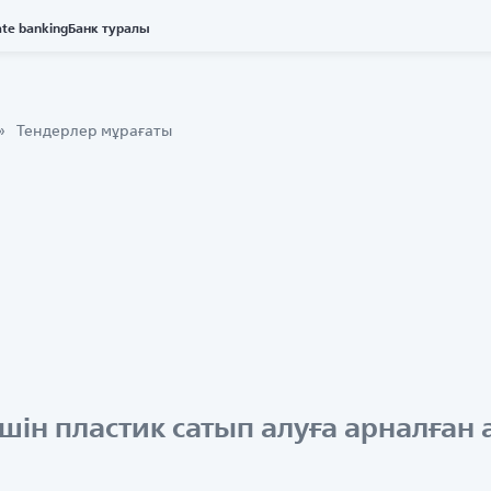
ate banking
Банк туралы
Тендерлер мұрағаты
шін пластик сатып алуға арналған