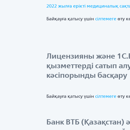
2022 жылға ерікті медициналық сақ
Байқауға қатысу үшін
сілтемеге
өту к
Лицензияны және 1С.E
қызметтерді сатып ал
кәсіпорынды басқару
Байқауға қатысу үшін
сілтемеге
өту к
Банк ВТБ (Қазақстан)