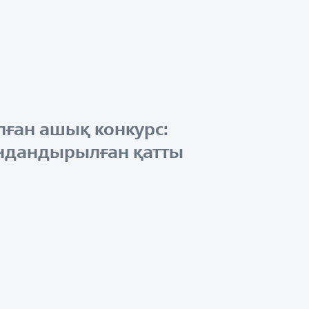
ған ашық конкурс:
андандырылған қатты