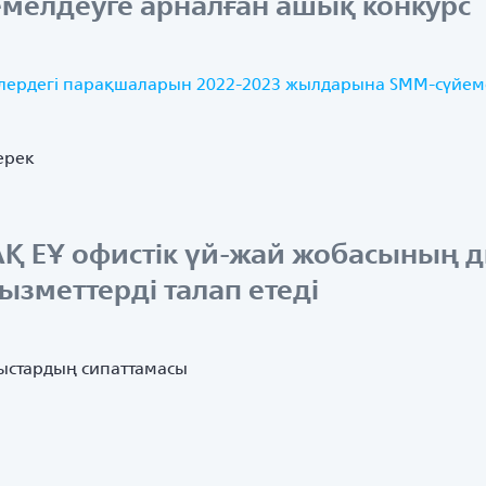
елдеуге арналған ашық конкурс
елілердегі парақшаларын 2022-2023 жылдарына SMM-сүйе
ерек
 АҚ ЕҰ офистік үй-жай жобасының 
ызметтерді талап етеді
ыстардың сипаттамасы