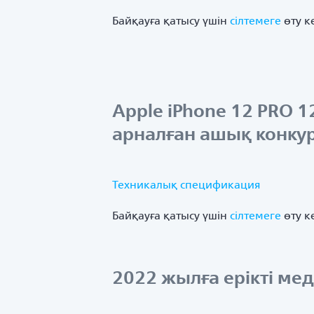
Байқауға қатысу үшін
сілтемеге
өту к
Apple iPhone 12 PRO 
арналған ашық конку
Техникалық спецификация
Байқауға қатысу үшін
сілтемеге
өту к
2022 жылға ерікті м