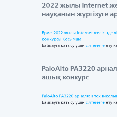
2022 жылы Internet ж
науқанын жүргізуге а
Бриф 2022 жылы Internet желісінде 
конкурсы
Қосымша
Байқауға қатысу үшін
сілтемеге
өту к
PaloAlto PA3220 арна
ашық конкурс
PaloAlto PA3220 арналған техникалы
Байқауға қатысу үшін
сілтемеге
өту к