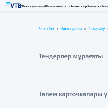
Жеке тұлғаларға
Шағын және орта бизнеске
Ірі бизнеске
Priv
Басты бет
Банк туралы
Сатып алу
Тендерлер мұрағаты
Төлем карточкалары ү