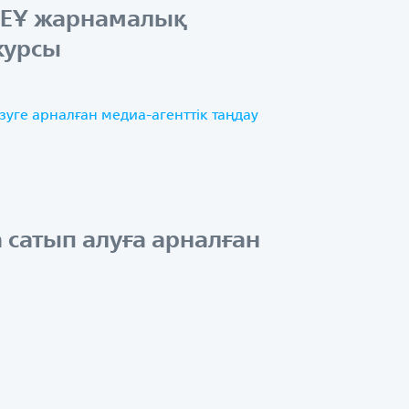
Қ ЕҰ жарнамалық
курсы
зуге арналған медиа-агенттік таңдау
 сатып алуға арналған