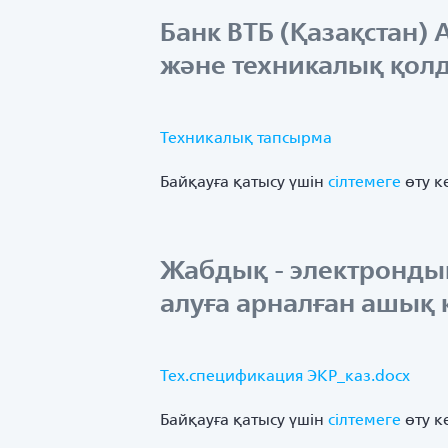
Банк ВТБ (Қазақстан)
және техникалық қолд
Техникалық тапсырма
Байқауға қатысу үшін
сілтемеге
өту к
Жабдық - электрондық
алуға арналған ашық 
Тех.спецификация ЭКР_каз.docx
Байқауға қатысу үшін
сілтемеге
өту к