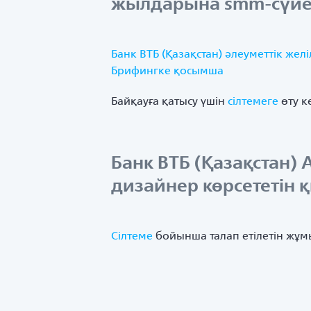
жылдарына smm-сүйем
Банк ВТБ (Қазақстан) әлеуметтік ж
Брифингке қосымша
Байқауға қатысу үшін
сілтемеге
өту к
Банк ВТБ (Қазақстан)
дизайнер көрсететін қ
Сілтеме
бойынша талап етілетін жұм