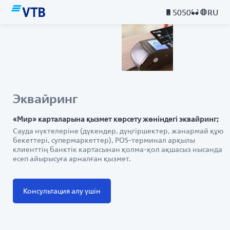
5050
RU
Эквайринг
«Мир» карталарына қызмет көрсету жөніндегі эквайринг;
Сауда нүктелеріне (дүкендер, дүңгіршектер, жанармай құю
бекеттері, супермаркеттер), POS-терминал арқылы
клиенттің банктік картасынан қолма-қол ақшасыз нысанда
есеп айырысуға арналған қызмет.
Консультация алу үшін