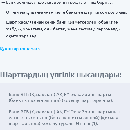
Банк бөлімшесінде эквайрингті қосуға өтініш беріңіз;
Өтінім мақұлданғаннан кейін банкпен шартқа қол қойыңыз.
Шарт жасалғаннан кейін банк қызметкерлері объектіге
жабдық орнатады, оны баптау және тестілеу, персоналды
оқыту жүргізеді.
Құжаттар топтамасы
Шарттардың үлгілік нысандары:
Банк ВТБ (Қазақстан) АҚ ЕҰ Эквайринг шарты
(банктік шотын ашпай) (қосылу шарттарында).
Банк ВТБ (Қазақстан) АҚ ЕҰ Эквайринг шартының
үлгілік нысанына (банктік шотты ашпай) (қосылу
шарттарында) қосылу туралы Өтініш (1).