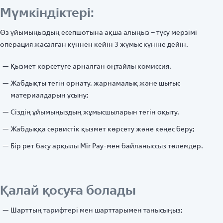
Мүмкіндіктері:
Өз ұйымыңыздың есепшотына ақша алыңыз – түсу мерзімі
операция жасалған күннен кейін 3 жұмыс күніне дейін.
Қызмет көрсетуге арналған оңтайлы комиссия.
Жабдықты тегін орнату, жарнамалық және шығыc
материалдарын ұсыну;
Сіздің ұйымыңыздың жұмысшыларын тегін оқыту.
Жабдыққа сервистік қызмет көрсету және кеңес беру;
Бір рет басу арқылы Mir Pay-мен байланыссыз төлемдер.
Қалай қосуға болады
Шарттың тарифтері мен шарттарымен танысыңыз;