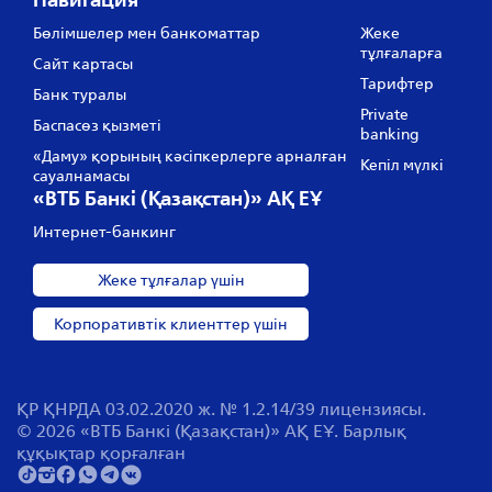
Бөлімшелер мен банкоматтар
Жеке
тұлғаларға
Сайт картасы
Тарифтер
Банк туралы
Private
Баспасөз қызметі
banking
«Даму» қорының кәсіпкерлерге арналған
Кепіл мүлкі
сауалнамасы
«ВТБ Банкі (Қазақстан)» АҚ ЕҰ
Интернет-банкинг
Жеке тұлғалар үшін
Корпоративтік клиенттер үшін
ҚР ҚНРДА 03.02.2020 ж. № 1.2.14/39 лицензиясы.
© 2026 «ВТБ Банкі (Қазақстан)» АҚ ЕҰ. Барлық
құқықтар қорғалған