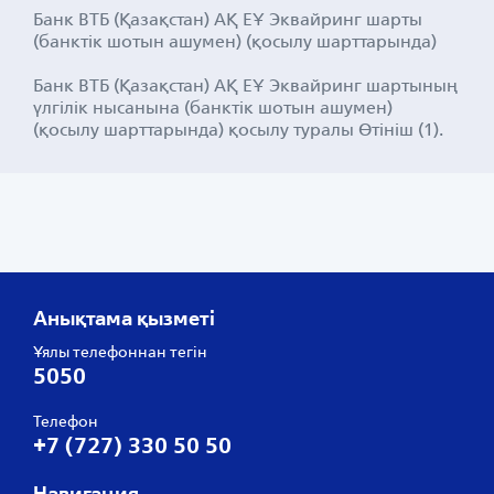
Банк ВТБ (Қазақстан) АҚ ЕҰ Эквайринг шарты
(банктік шотын ашумен) (қосылу шарттарында)
Банк ВТБ (Қазақстан) АҚ ЕҰ Эквайринг шартының
үлгілік нысанына (банктік шотын ашумен)
(қосылу шарттарында) қосылу туралы Өтініш (1).
Анықтама қызметі
Ұялы телефоннан тегін
5050
Телефон
+7 (727) 330 50 50
Навигация