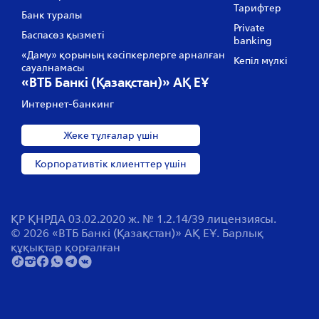
Тарифтер
Банк туралы
Private
Баспасөз қызметі
banking
«Даму» қорының кәсіпкерлерге арналған
Кепіл мүлкі
сауалнамасы
«ВТБ Банкі (Қазақстан)» АҚ ЕҰ
Интернет-банкинг
Жеке тұлғалар үшін
Корпоративтік клиенттер үшін
ҚР ҚНРДА 03.02.2020 ж. № 1.2.14/39 лицензиясы.
© 2026 «ВТБ Банкі (Қазақстан)» АҚ ЕҰ. Барлық
құқықтар қорғалған