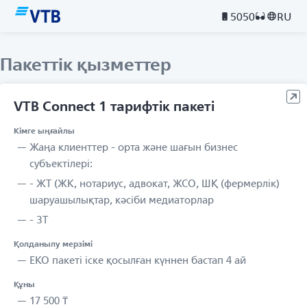
5050
RU
Пакеттік қызметтер
VTB Connect 1 тарифтік пакеті
Кімге ыңғайлы
Жаңа клиенттер - орта және шағын бизнес
субъектілері:
- ЖТ (ЖК, нотариус, адвокат, ЖСО, ШҚ (фермерлік)
шаруашылықтар, кәсіби медиаторлар
- ЗТ
Қолданылу мерзімі
ЕКО пакеті іске қосылған күннен бастап 4 ай
Құны
17 500 ₸