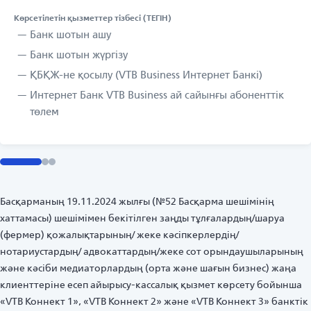
Көрсетілетін қызметтер тізбесі (ТЕГІН)
Банк шотын ашу
Банк шотын жүргізу
ҚБҚЖ-не қосылу (VTB Business Интернет Банкі)
Интернет Банк VTB Business ай сайынғы абоненттік
төлем
Басқарманың 19.11.2024 жылғы (№52 Басқарма шешімінің
хаттамасы) шешімімен бекітілген заңды тұлғалардың/шаруа
(фермер) қожалықтарының/ жеке кәсіпкерлердің/
нотариустардың/ адвокаттардың/жеке сот орындаушыларының
және кәсіби медиаторлардың (орта және шағын бизнес) жаңа
клиенттеріне есеп айырысу-кассалық қызмет көрсету бойынша
«VTB Коннект 1», «VTB Коннект 2» және «VTB Коннект 3» банктік