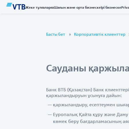
Жеке тұлғаларға
Шағын және орта бизнеске
Ірі бизнеске
Priv
Басты бет
Корпоративтік клиенттер
Сауданы қаржыл
Банк ВТБ (Қазақстан) Банк клиентте
қаржыландыруын ұсынуға дайын:
қаржыландыру, есептеумен шығар
Еуропалық Қайта құру және Даму
көмек беру бағдарламасының ая