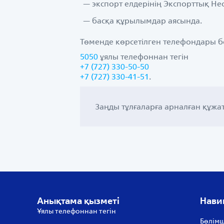
экспорт елдерінің Экспорттық Не
басқа құрылымдар аясында.
Төменде көрсетілген телефондары 
5050
ұялы телефоннан тегін
+7 (727) 330-50-50
+7 (727) 330-41-51
.
Заңды тұлғаларға арналған құж
Анықтама қызметі
Нави
Ұялы телефоннан тегін
Бөлімш