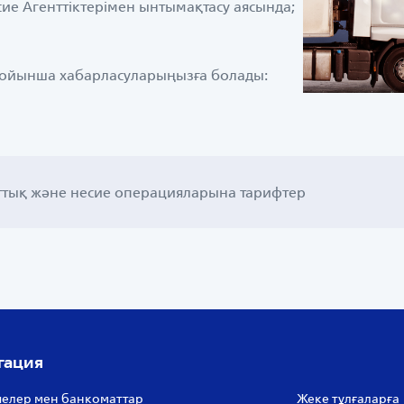
сие Агенттіктерімен ынтымақтасу аясында;
бойынша хабарласуларыңызға болады:
аттық және несие операцияларына тарифтер
гация
елер мен банкоматтар
Жеке тұлғаларға