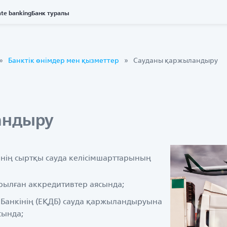
ate banking
Банк туралы
Банктік өнімдер мен қызметтер
Сауданы қаржыландыру
андыру
рінің сыртқы сауда келісімшарттарының
ылған аккредитивтер аясында;
 Банкінің (ЕҚДБ) сауда қаржыландыруына
сында;