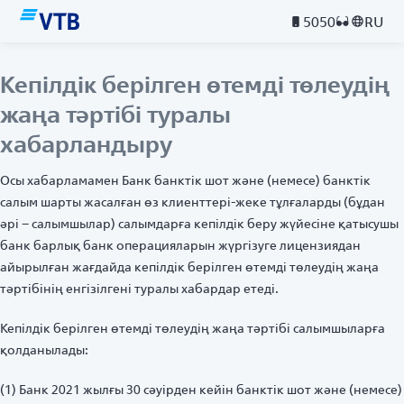
5050
RU
Кепілдік берілген өтемді төлеудің
жаңа тәртібі туралы
хабарландыру
Осы хабарламамен Банк банктік шот және (немесе) банктік
салым шарты жасалған өз клиенттері-жеке тұлғаларды (бұдан
әрі – салымшылар) салымдарға кепілдік беру жүйесіне қатысушы
банк барлық банк операцияларын жүргізуге лицензиядан
айырылған жағдайда кепілдік берілген өтемді төлеудің жаңа
тәртібінің енгізілгені туралы хабардар етеді.
Кепілдік берілген өтемді төлеудің жаңа тәртібі салымшыларға
қолданылады:
(1) Банк 2021 жылғы 30 сәуірден кейін банктік шот және (немесе)