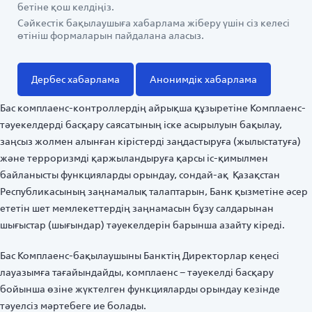
бетіне қош келдіңіз.
Сәйкестік бақылаушыға хабарлама жіберу үшін сіз келесі
өтініш формаларын пайдалана аласыз.
Дербес хабарлама
Анонимдік хабарлама
Бас комплаенс-контроллердің айрықша құзыретіне Комплаенс-
тәуекелдерді басқару саясатының іске асырылуын бақылау,
заңсыз жолмен алынған кірістерді заңдастыруға (жылыстатуға)
және терроризмді қаржыландыруға қарсы іс-қимылмен
байланысты функцияларды орындау, сондай-ақ Қазақстан
Республикасының заңнамалық талаптарын, Банк қызметіне әсер
ететін шет мемлекеттердің заңнамасын бұзу салдарынан
шығыстар (шығындар) тәуекелдерін барынша азайту кіреді.
Бас Комплаенс-бақылаушыны Банктің Директорлар кеңесі
лауазымға тағайындайды, комплаенс – тәуекелді басқару
бойынша өзіне жүктелген функцияларды орындау кезінде
тәуелсіз мәртебеге ие болады.