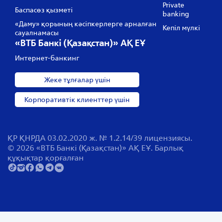
Private
Баспасөз қызметі
banking
«Даму» қорының кәсіпкерлерге арналған
Кепіл мүлкі
сауалнамасы
«ВТБ Банкі (Қазақстан)» АҚ ЕҰ
Интернет-банкинг
Жеке тұлғалар үшін
Корпоративтік клиенттер үшін
ҚР ҚНРДА 03.02.2020 ж. № 1.2.14/39 лицензиясы.
© 2026 «ВТБ Банкі (Қазақстан)» АҚ ЕҰ. Барлық
құқықтар қорғалған