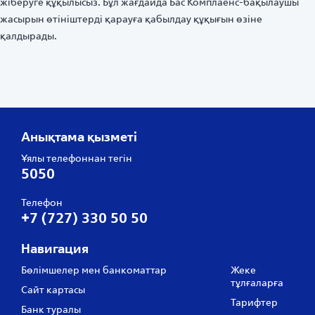
жіберуге құқылысыз. Бұл жағдайда Бас Комплаенс-бақылаушы
жасырын өтініштерді қарауға қабылдау құқығын өзіне
қалдырады.
Анықтама қызметі
Ұялы телефоннан тегін
5050
Телефон
+7 (727) 330 50 50
Навигация
Бөлімшелер мен банкоматтар
Жеке
тұлғаларға
Сайт картасы
Тарифтер
Банк туралы