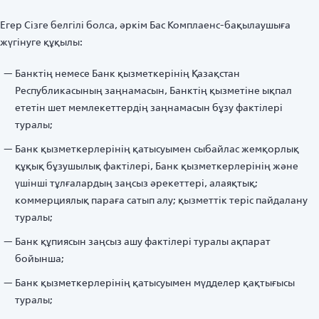
Егер Сізге белгілі болса, әркім Бас Комплаенс-бақылаушыға
жүгінуге құқылы:
Банктің немесе Банк қызметкерінің Қазақстан
Республикасының заңнамасын, Банктің қызметіне ықпал
ететін шет мемлекеттердің заңнамасын бұзу фактілері
туралы;
Банк қызметкерлерінің қатысуымен сыбайлас жемқорлық
құқық бұзушылық фактілері, Банк қызметкерлерінің және
үшінші тұлғалардың заңсыз әрекеттері, алаяқтық;
коммерциялық параға сатып алу; қызметтік теріс пайдалану
туралы;
Банк құпиясын заңсыз ашу фактілері туралы ақпарат
бойынша;
Банк қызметкерлерінің қатысуымен мүдделер қақтығысы
туралы;