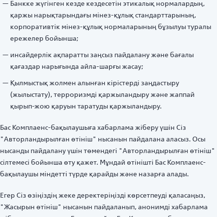
Банкке жүгінген кезде кездесетін этикалық нормалардың,
қаржы нарықтарындағы мінез-құлық стандарттарының,
корпоративтік мінез-құлық нормаларының бұзылуы туралы
ережелер бойынша;
инсайдерлік ақпаратты заңсыз пайдалану және бағалы
қағаздар нарығында айла-шарғы жасау;
Қылмыстық жолмен алынған кірістерді заңдастыру
(жылыстату), терроризмді қаржыландыру және жаппай
қырып-жою қаруын таратуды қаржыландыру.
Бас Комплаенс-бақылаушыға хабарлама жіберу үшін Сіз
"Авторландырылған өтініш" нысанын пайдалана аласыз. Осы
нысанды пайдалану үшін төмендегі "Авторландырылған өтініш"
сілтемесі бойынша өту қажет. Мұндай өтінішті Бас Комплаенс-
бақылаушы міндетті түрде қарайды және назарға алады.
Егер Сіз өзіңіздің жеке деректеріңізді көрсетпеуді қаласаңыз,
"Жасырын өтініш" нысанын пайдаланып, анонимді хабарлама