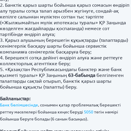
2. Банктік қарыз шарты бойынша қарыз сомасын өндіріп
алу туралы сотқа талап арызбен жүгінуге, сондай-ақ
кепілге салынған мүліктен соттан тыс тәртіпте
(«Жылжымайтын мүлік ипотекасы туралы» ҚР Заңында
көзделген жағдайларды қоспағанда) немесе сот
тәртібінде өндіріп алуға;
3. Қарыз алушының берешегін құқықтарды (талаптарды)
сенімгерлік басқару шарты бойынша сервистік
компанияға сенімгерлік басқаруға беру;
4. Берешекті сотқа дейінгі өндіріп алуға және реттеуге
коллекторлық агенттікке беру;
5. «Қазақстан Республикасындағы банктер және банк
қызметі туралы» ҚР Заңының
63-бабында
белгіленген
талаптарды сақтай отырып, банктік қарыз шарты
бойынша құқықты (талапты) беру.
Байланыстар:
Банк бөлімшесінде
, сонымен қатар проблемалық берешекті
реттеу мәселелері бойынша кеңес беруді
5050
тегін нөмірі
бойынша беруге болады (6 санын басыңыз).