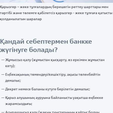
Қарызгер – жеке тұлғалардың берешегін реттеу шарттары мен
тәртібі және төлемге қабілетсіз қарызгер - жеке тұлғаға қатысты
қолданылатын шаралар
Қандай себептермен банкке
жүгінуге болады?
Жұмыссыз қалу (жұмыстан қысқарту, өз еркімен жұмыстан
кету);
Еңбекақының төмендеуі/кешіктіру, ақысы төленбейтін
демалыс;
Декрет немесе баланы күтуге берілетін демалыс;
Қарыз алушының ауруына байланысты уақытша еңбекке
жарамсыздығы;
Асыраушысыз қалу (жақын туыстарының қайтыс болуы,