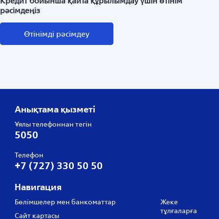
Кредит бойынша қайта құрылымдау үшін өтінім
рәсімдеңіз
Өтінімді рәсімдеу
Анықтама қызметі
Ұялы телефоннан тегін
5050
Телефон
+7 (727) 330 50 50
Навигация
Бөлімшелер мен банкоматтар
Жеке
тұлғаларға
Сайт картасы