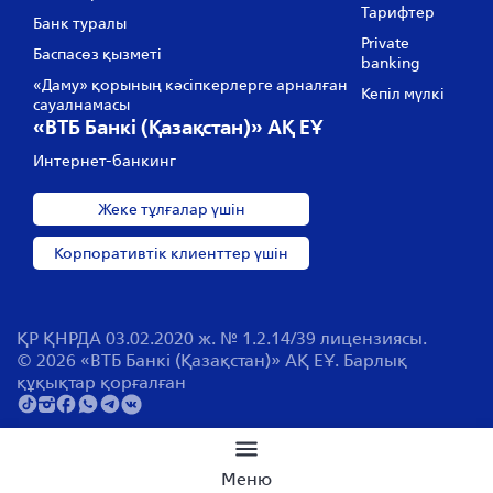
Тарифтер
Банк туралы
Private
Баспасөз қызметі
banking
«Даму» қорының кәсіпкерлерге арналған
Кепіл мүлкі
сауалнамасы
«ВТБ Банкі (Қазақстан)» АҚ ЕҰ
Интернет-банкинг
Жеке тұлғалар үшін
Корпоративтік клиенттер үшін
ҚР ҚНРДА 03.02.2020 ж. № 1.2.14/39 лицензиясы.
© 2026 «ВТБ Банкі (Қазақстан)» АҚ ЕҰ. Барлық
құқықтар қорғалған
Сайт бойынша іздеу
Меню