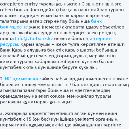
өзгерістер енгізу туралы ұсыныспен Сіздің өтінішіңізге
себеп болған (негіздейтін) басқа да мән-жайлар туралы
мәліметтерді қамтитын Банктік қарыз шартының
талаптарына өзгерістер енгізу бойынша
банк
бөлімшесіне
және (немесе) ақпараттандыру объектілері
арқылы жазбаша түрде өтініш беріңіз: электрондық
пошта
Info@vtb-bank.kz
немесе банктің
интернет-
ресурсы
. Қарыз алушы – жеке тұлға көрсетілген өтінішті
Банк Қарыз алушыға банктік қарыз шарты бойынша
ақшалай міндеттемелерді орындаудың мерзімі өтіп
кеткені туралы хабарлама жіберген күннен бастап
күнтізбелік отыз күн ішінде беруге құқылы.
2.
№1 қосымшаға
сәйкес табыстардың төмендегенін және
берешекті төлеу мүмкінсіздігін / банктік қарыз шартының
ағымдағы талаптары бойынша міндеттемелердің
орындалмауына әкеп соққан мән-жайлар туралы
растаушы құжаттарды ұсыныңыз.
3. Жоғарыда көрсетілген өтінішті алған күннен кейін
күнтізбелік 15 (он бес) күн ішінде уәкілетті органның
нормативтік құқықтық актісінде айқындалған тәртіпте