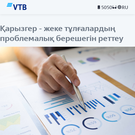
5050
RU
Қарызгер - жеке тұлғалардың
проблемалық берешегін реттеу