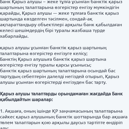
Банк Қарыз алушы – жеке тұлға ұсынған банктік қарыз
шартының талаптарына өзгерістер енгізу мүмкіндігін
қарайды, Қарыз алушы — жеке тұлғаға банктік қарыз
шартында көзделген тәсілмен, сондай-ақ
ақпараттандыру объектілері арқылы банк қабылдаған
келесі шешімдердің бірі туралы жазбаша түрде
хабарлайды.
қарыз алушы ұсынған банктік қарыз шартының
талаптарына өзгерістер енгізуге келісу;
Банктің Қарыз алушыға банктік қарыз шартына
өзгерістер енгізу туралы қарсы ұсынысы;
банктік қарыз шартының талаптарына осындай бас
тартудың себептерін дәлелді негіздей отырып, Қарыз
алушы ұсынған өзгерістерді енгізуден бас тарту.
Қарыз алушы талаптарды орындамаған жағдайда Банк
қабылдайтын шаралар:
1. Ақшаға, оның ішінде ҚР заңнамасының талаптарына
сәйкес қарыз алушының банктік шоттарында бар ақшаға
төлем талаптарын қою арқылы даусыз тәртіпте өндіріп
алу;