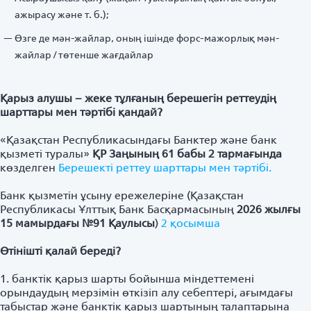
ажырасу және т. б.);
Өзге де мән-жайлар, оның ішінде форс-мажорлық мән-
жайлар / төтенше жағдайлар
Қарыз алушы – жеке тұлғаның берешегін реттеудің
шарттары мен тәртібі қандай?
«Қазақстан Республикасындағы Банктер және банк
қызметі туралы»
ҚР Заңының 61 бабы 2 тармағында
көзделген
Берешекті реттеу шарттары мен тәртібі.
Банк қызметін ұсыну ережелеріне (Қазақстан
Республикасы Ұлттық Банк Басқармасының
2026 жылғы
15 мамырдағы №91 Қаулысы
)
2 қосымша
Өтінішті қалай береді?
1. банктік қарыз шарты бойынша міндеттемені
орындаудың мерзімін өткізіп алу себептері, ағымдағы
табыстар және банктік қарыз шартының талаптарына