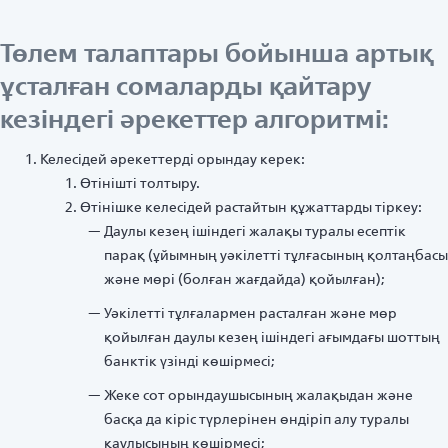
Төлем талаптары бойынша артық
ұсталған сомаларды қайтару
кезіндегі әрекеттер алгоритмі:
Келесідей әрекеттерді орындау керек:
Өтінішті толтыру.
Өтінішке келесідей растайтын құжаттарды тіркеу:
Даулы кезең ішіндегі жалақы туралы есептік
парақ (ұйымның уәкілетті тұлғасының қолтаңбасы
және мөрі (болған жағдайда) қойылған);
Уәкілетті тұлғалармен расталған және мөр
қойылған даулы кезең ішіндегі ағымдағы шоттың
банктік үзінді көшірмесі;
Жеке сот орындаушысының жалақыдан және
басқа да кіріс түрлерінен өндіріп алу туралы
қаулысының көшірмесі;