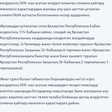
көздерінің 50%-нан асатын өндіріп алынған соманы қайтару
мәселесін қарастырудың жалақы алу үшін шоттан ұсталған
сомаға ҒАНА қатысты болатынына назар аударамыз.
Жалақыдан ұсталатын сома Қазақстан Республикасы Еңбек
кодексінің 115-бабына сәйкес, сондай-ақ Қазақстан
Республикасының заңдарында көзделген жағдайларда
жүргізіледі. («Төлемдер және төлем жүйелері туралы» Қазақстан
Республикасы Заңының 32-бабының 6-тармағы және «Қазақстан
Республикасындағы банктер және банк қызметі туралы»
Қазақстан Республикасы Заңының 36-бабының 2-тармағының 1-
тармақшасы).
Жеке тұлға болып табылатын борышкердің негізгі кіріс
көздерінің 50%-нан асатын мөлшердегі міндеттемелерді
есептен шығаруды болдырмау мақсатында: Банк жалақыны алу
үшін ашылған шоттан төлем талабы бойынша артық өндірілген
соманы қайтару мәселесін қарастыруға дайын.