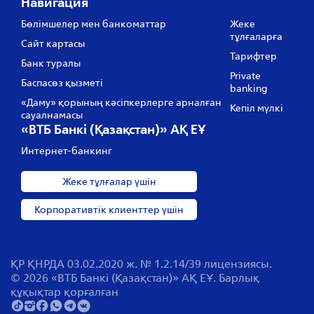
Навигация
Бөлімшелер мен банкоматтар
Жеке
тұлғаларға
Сайт картасы
Тарифтер
Банк туралы
Private
Баспасөз қызметі
banking
«Даму» қорының кәсіпкерлерге арналған
Кепіл мүлкі
сауалнамасы
«ВТБ Банкі (Қазақстан)» АҚ ЕҰ
Интернет-банкинг
Жеке тұлғалар үшін
Корпоративтік клиенттер үшін
ҚР ҚНРДА 03.02.2020 ж. № 1.2.14/39 лицензиясы.
© 2026 «ВТБ Банкі (Қазақстан)» АҚ ЕҰ. Барлық
құқықтар қорғалған