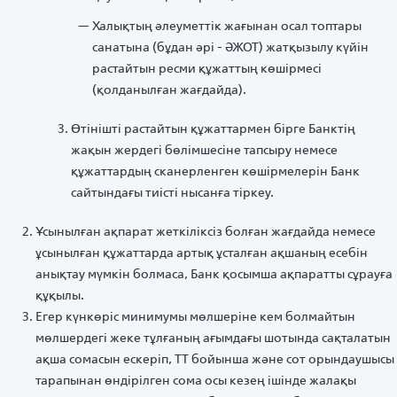
Халықтың әлеуметтiк жағынан осал топтары
санатына (бұдан әрi - ӘЖОТ) жатқызылу күйін
растайтын ресми құжаттың көшiрмесi
(қолданылған жағдайда).
Өтінішті растайтын құжаттармен бірге Банктің
жақын жердегі бөлімшесіне тапсыру немесе
құжаттардың сканерленген көшірмелерін Банк
сайтындағы тиісті нысанға тіркеу.
Ұсынылған ақпарат жеткіліксіз болған жағдайда немесе
ұсынылған құжаттарда артық ұсталған ақшаның есебін
анықтау мүмкін болмаса, Банк қосымша ақпаратты сұрауға
құқылы.
Егер күнкөріс минимумы мөлшеріне кем болмайтын
мөлшердегі жеке тұлғаның ағымдағы шотында сақталатын
ақша сомасын ескеріп, ТТ бойынша және сот орындаушысы
тарапынан өндірілген сома осы кезең ішінде жалақы