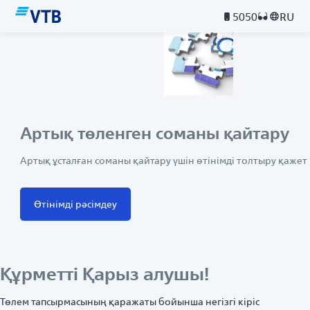
5050
RU
Артық төленген соманы қайтару
Артық ұсталған соманы қайтару үшін өтінімді толтыру қажет
Өтінімді рәсімдеу
Құрметті Қарыз алушы!
Төлем тапсырмасының қаражаты бойынша негізгі кіріс