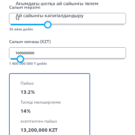
Ағымдағы шотқа ай сайынғы төлем
Салым мерзімі
Ай сайынғы капиталдандыру
36 айға дейін
Салым сомасы (KZT)
1 800 000 000 ₸ дейін
Пайыз
13.2
%
Тиімді мөлшерлеме
14
%
есептелген пайыз
13,200,000
KZT