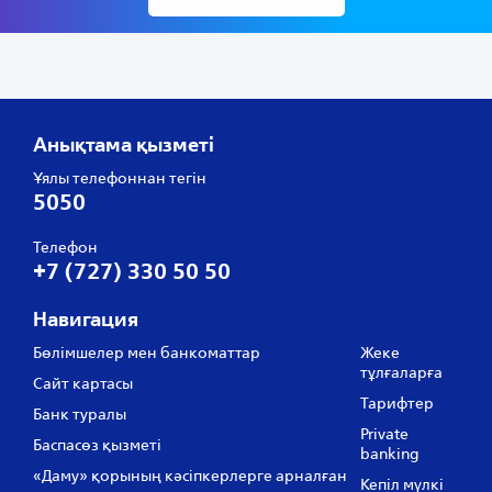
Анықтама қызметі
Ұялы телефоннан тегін
5050
Телефон
+7 (727) 330 50 50
Навигация
Бөлімшелер мен банкоматтар
Жеке
тұлғаларға
Сайт картасы
Тарифтер
Банк туралы
Private
Баспасөз қызметі
banking
«Даму» қорының кәсіпкерлерге арналған
Кепіл мүлкі