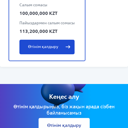
Салым сомасы
100,000,000
KZT
Пайыздармен салым сомасы
113,200,000
KZT
Өтінім қалдыру
Кеңес алу
Өтінім қалдырыңыз, біз жақын арада сізбен
байланысамыз
Өтінім қалдыру