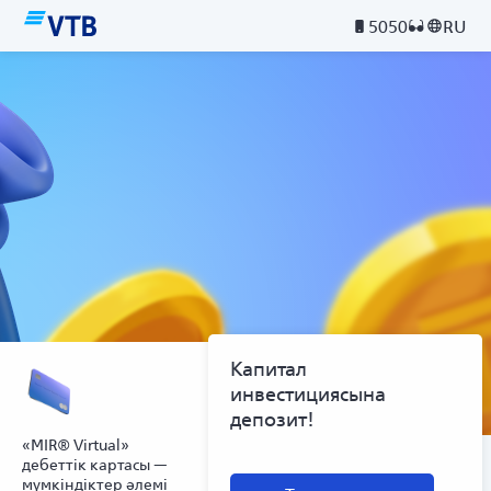
5050
RU
Капитал
инвестициясына
депозит!
«MIR® Virtual»
дебеттік картасы —
мүмкіндіктер әлемі