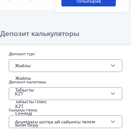
Толығырақ
Депозит калькуляторы
Депозит түрі
Жайлы
Жайлы
Депозит валютасы
Табысты
KZT
Табысты Плюс
KZT
Сыйақы төлеу
Сенімді
Ағымдағы шотқа ай сайынғы төлем
Білім беру