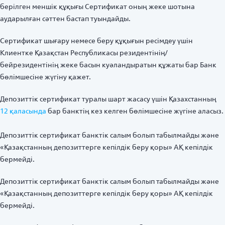
берілген меншік құқығы Сертификат оның жеке шотына
аударылған сәттен бастап туындайды.
Сертификат шығару немесе беру құқығын ресімдеу үшін
Клиентке Қазақстан Республикасы резидентінің/
бейрезидентінің жеке басын куәландыратын құжаты бар Банк
бөлімшесіне жүгіну қажет.
Депозиттік сертификат туралы шарт жасасу үшін Қазахстанның
12 қаласында
бар банктің кез келген бөлімшесіне жүгіне аласыз.
Депозиттік сертификат банктік салым болып табылмайды және
«Қазақстанның депозиттерге кепілдік беру қоры» АҚ кепілдік
бермейді.
Депозиттік сертификат банктік салым болып табылмайды және
«Қазақстанның депозиттерге кепілдік беру қоры» АҚ кепілдік
бермейді.