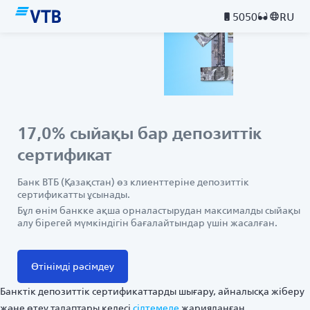
5050
RU
17,0% сыйақы бар депозиттік
сертификат
Банк ВТБ (Қазақстан) өз клиенттеріне депозиттік
сертификатты ұсынады.
Бұл өнім банкке ақша орналастырудан максималды сыйақы
алу бірегей мүмкіндігін бағалайтындар үшін жасалған.
Өтінімді рәсімдеу
Банктік депозиттік сертификаттарды шығару, айналысқа жіберу
және өтеу талаптары келесі
сілтемеде
жарияланған