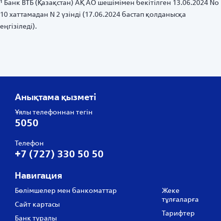
¹ Банк ВТБ (Қазақстан) АҚ АО шешімімен бекітілген 13.06.2024 No
10 хаттамадан N 2 үзінді (17.06.2024 бастап қолданысқа
еңгізіледі).
Анықтама қызметі
Ұялы телефоннан тегін
5050
Телефон
+7 (727) 330 50 50
Навигация
Бөлімшелер мен банкоматтар
Жеке
тұлғаларға
Сайт картасы
Тарифтер
Банк туралы