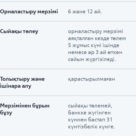
Орналастыру мерзімі
6 және 12 ай.
Сыйақы төлеу
орналастыру мерзімі
аяқталған кезде төлем
5 жұмыс күні ішінде
немесе әр 3 ай өткен
сайын жүргізіледі.
Толықтыру және
қарастырылмаған
ішінара алу
Мерзімінен бұрын
сыйақы төлемей,
бұзу
Банкке жүгінген
күннен бастап 31
күнтізбелік күнге.