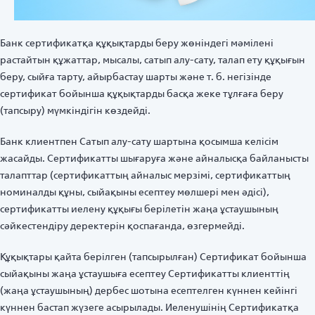
Банк сертификатқа құқықтарды беру жөніндегі мәмілені
растайтын құжаттар, мысалы, сатып алу-сату, талап ету құқығын
беру, сыйға тарту, айырбастау шарты және т. б. негізінде
сертификат бойынша құқықтарды басқа жеке тұлғаға беру
(тапсыру) мүмкіндігін көздейді.
Банк клиентпен Сатып алу-сату шартына қосымша келісім
жасайды. Сертификатты шығаруға және айналысқа байланысты
талапттар (сертификаттың айналыс мерзімі, сертификаттың
номиналды құны, сыйақыны есептеу мөлшері мен әдісі),
сертификатты иелену құқығы берілетін жаңа ұстаушының
сәйкестендіру деректерін қоспағанда, өзгермейді.
Құқықтары қайта берілген (тапсырылған) Сертификат бойынша
сыйақыны жаңа ұстаушыға есептеу Сертификатты клиенттің
(жаңа ұстаушының) дербес шотына есептелген күннен кейінгі
күннен бастап жүзеге асырылады. Иеленушінің Сертификатқа