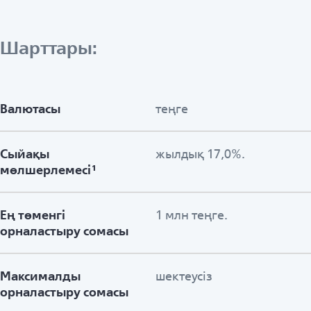
Шарттары:
Валютасы
теңге
Сыйақы
жылдық 17,0%.
мөлшерлемесі¹
Ең төменгі
1 млн теңге.
орналастыру сомасы
Максималды
шектеусіз
орналастыру сомасы