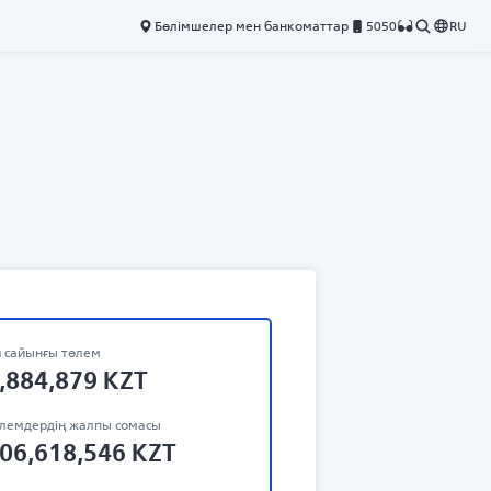
Бөлімшелер мен банкоматтар
5050
RU
 сайынғы төлем
,884,879
KZT
лемдердің жалпы сомасы
06,618,546
KZT