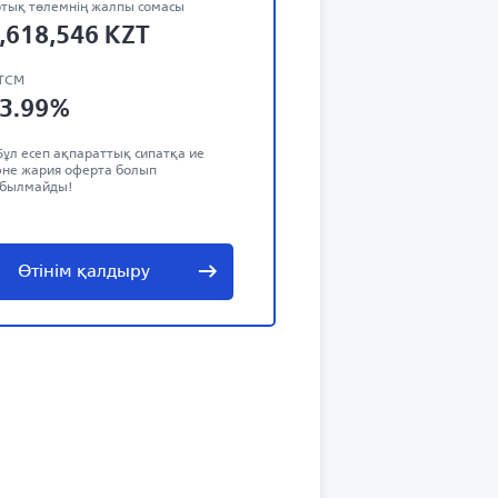
тық төлемнің жалпы сомасы
,618,546
KZT
ТСМ
3.99
%
Бұл есеп ақпараттық сипатқа ие
не жария оферта болып
абылмайды!
Өтінім қалдыру