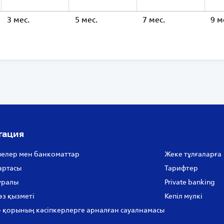
3 мес.
5 мес.
L
7 мес.
9 м
гация
елер мен банкоматтар
Жеке тұлғаларға
артасы
Тарифтер
уралы
Private banking
өз қызметі
Кепіл мүлкі
 қорының кәсіпкерлерге арналған сауалнамасы