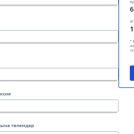
Ар
6
Ж
1
* 
жә
т
ссия
ына төлемдер