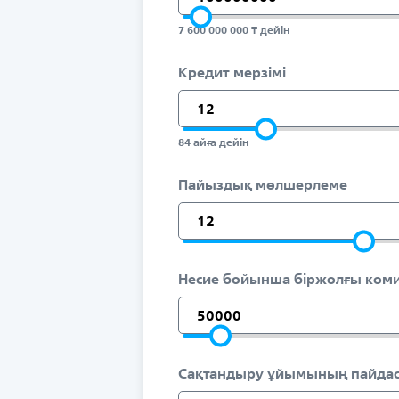
7 600 000 000 ₸ дейін
Кредит мерзімі
84 айға дейін
Пайыздық мөлшерлеме
Несие бойынша біржолғы коми
Сақтандыру ұйымының пайдас