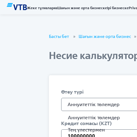
Жеке тұлғаларға
Шағын және орта бизнеске
Ірі бизнеске
Priv
Басты бет
Шағын және орта бизнес
Несие калькулято
Өтеу түрі
Аннуитеттiк төлемдер
Аннуитеттiк төлемдер
Кредит сомасы (KZT)
Тең үлестермен