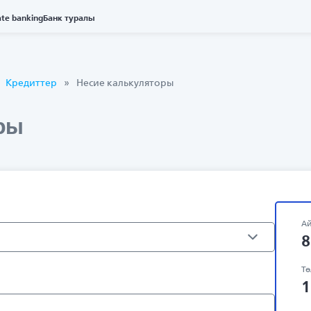
ate banking
Банк туралы
Кредиттер
Несие калькуляторы
ры
Ай
8
Тө
1