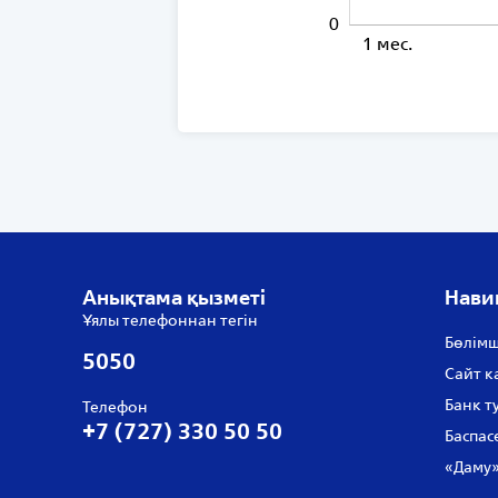
0
1 мес.
Анықтама қызметі
Нави
Ұялы телефоннан тегін
Бөлімш
5050
Сайт к
Банк т
Телефон
+7 (727) 330 50 50
Баспас
«Даму»