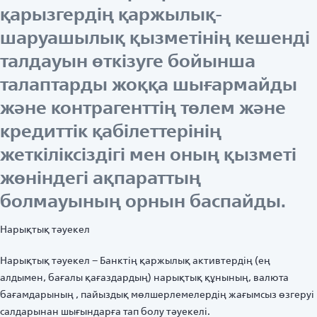
қарызгердің қаржылық-
шаруашылық қызметінің кешенді
талдауын өткізуге бойынша
талаптарды жоққа шығармайды
және контрагенттің төлем және
кредиттік қабілеттерінің
жеткіліксіздігі мен оның қызметі
жөніндегі ақпараттың
болмауының орнын баспайды.
Нарықтық тәуекел
Нарықтық тәуекел – Банктің қаржылық активтердің (ең
алдымен, бағалы қағаздардың) нарықтық құнының, валюта
бағамдарының , пайыздық мөлшерлемелердің жағымсыз өзгеруі
салдарынан шығындарға тап болу тәуекелі.