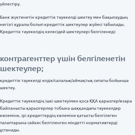
үйлестіру.
Банк жүктенетін кредиттік тәуекелді шектеу мен бақылаудың
негізгі құралы болып кредиттік шектеулер жүйесі табылады.
Кредиттік тәуекелдің келесідей шектеулері белгіленеді:
контрагенттер үшін белгіленетін
шектеулер;
кредиттік тәуекелді елдік/салалық/аймақтық сипаты бойынша
шектеу.
Кредиттік тәуекелдің ішкі шектеуімен қоса ҚҚА қарызгер/өзара
байланысты қарызгерлер тобына шаққандағы тәуекелдер
көлеміне, ірі кредиттердің көлеміне қатысты белгілеген
талаптарына сәйкес белгіленген міндетті нормативтерді
ұстанады.