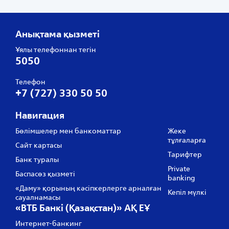
Анықтама қызметі
Ұялы телефоннан тегін
5050
Телефон
+7 (727) 330 50 50
Навигация
Бөлімшелер мен банкоматтар
Жеке
тұлғаларға
Сайт картасы
Тарифтер
Банк туралы
Private
Баспасөз қызметі
banking
«Даму» қорының кәсіпкерлерге арналған
Кепіл мүлкі
сауалнамасы
«ВТБ Банкі (Қазақстан)» АҚ ЕҰ
Интернет-банкинг