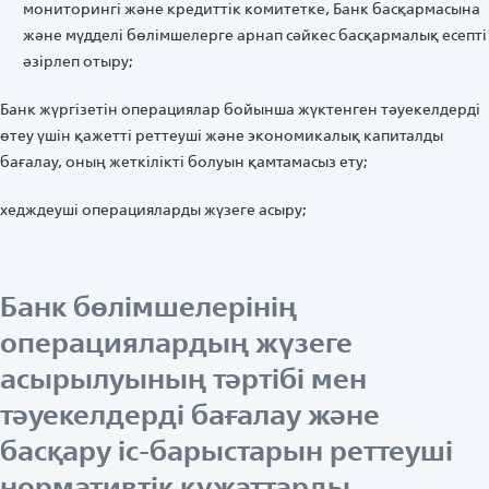
мониторингі және кредиттік комитетке, Банк басқармасына
және мүдделі бөлімшелерге арнап сәйкес басқармалық есепті
әзірлеп отыру;
Банк жүргізетін операциялар бойынша жүктенген тәуекелдерді
өтеу үшін қажетті реттеуші және экономикалық капиталды
бағалау, оның жеткілікті болуын қамтамасыз ету;
хедждеуші операцияларды жүзеге асыру;
Банк бөлімшелерінің
операциялардың жүзеге
асырылуының тәртібі мен
тәуекелдерді бағалау және
басқару іс-барыстарын реттеуші
нормативтік құжаттарды