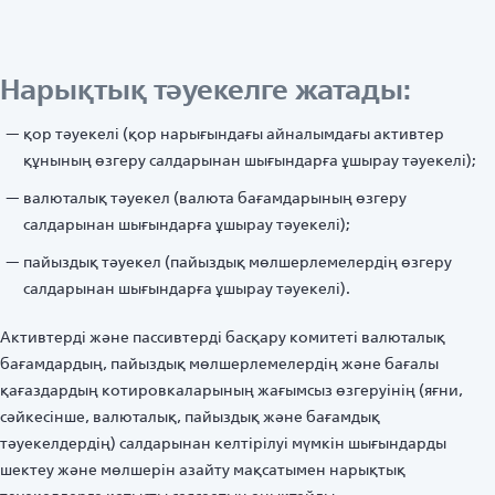
Нарықтық тәуекелге жатады:
қор тәуекелі (қор нарығындағы айналымдағы активтер
құнының өзгеру салдарынан шығындарға ұшырау тәуекелі);
валюталық тәуекел (валюта бағамдарының өзгеру
салдарынан шығындарға ұшырау тәуекелі);
пайыздық тәуекел (пайыздық мөлшерлемелердің өзгеру
салдарынан шығындарға ұшырау тәуекелі).
Активтерді және пассивтерді басқару комитеті валюталық
бағамдардың, пайыздық мөлшерлемелердің және бағалы
қағаздардың котировкаларының жағымсыз өзгеруінің (яғни,
сәйкесінше, валюталық, пайыздық және бағамдық
тәуекелдердің) салдарынан келтірілуі мүмкін шығындарды
шектеу және мөлшерін азайту мақсатымен нарықтық