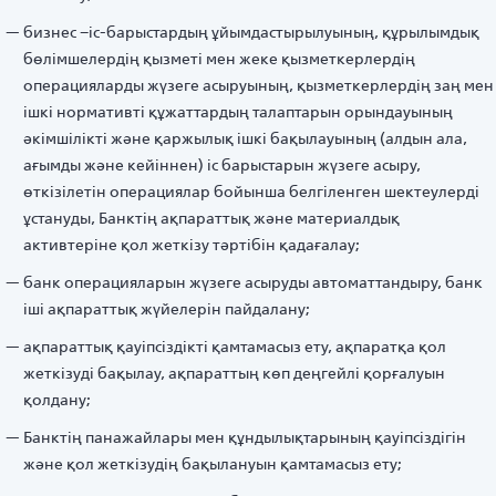
бизнес –іс-барыстардың ұйымдастырылуының, құрылымдық
бөлімшелердің қызметі мен жеке қызметкерлердің
операцияларды жүзеге асыруының, қызметкерлердің заң мен
ішкі нормативті құжаттардың талаптарын орындауының
әкімшілікті және қаржылық ішкі бақылауының (алдын ала,
ағымды және кейіннен) іс барыстарын жүзеге асыру,
өткізілетін операциялар бойынша белгіленген шектеулерді
ұстануды, Банктің ақпараттық және материалдық
активтеріне қол жеткізу тәртібін қадағалау;
банк операцияларын жүзеге асыруды автоматтандыру, банк
іші ақпараттық жүйелерін пайдалану;
ақпараттық қауіпсіздікті қамтамасыз ету, ақпаратқа қол
жеткізуді бақылау, ақпараттың көп деңгейлі қорғалуын
қолдану;
Банктің панажайлары мен құндылықтарының қауіпсіздігін
және қол жеткізудің бақылануын қамтамасыз ету;