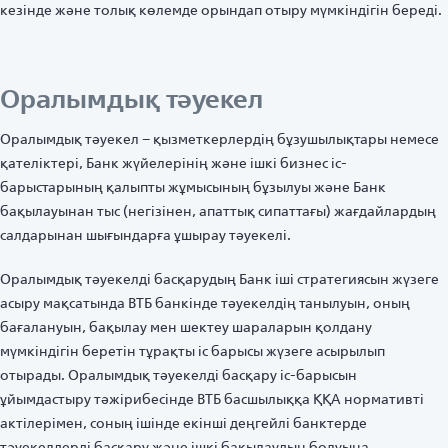
кезінде және толық көлемде орындап отыру мүмкіндігін береді.
Оралымдық тәуекел
Оралымдық тәуекел – қызметкерлердің бұзушылықтары немесе
қателіктері, Банк жүйелерінің және ішкі бизнес іс-
барыстарының қалыпты жұмысының бұзылуы және Банк
бақылауынан тыс (негізінен, апаттық сипаттағы) жағдайлардың
салдарынан шығындарға ұшырау тәуекелі.
Оралымдық тәуекелді басқарудың Банк іші стратегиясын жүзеге
асыру мақсатында ВТБ банкінде тәуекелдің танылуын, оның
бағалануын, бақылау мен шектеу шараларын қолдану
мүмкіндігін беретін тұрақты іс барысы жүзеге асырылып
отырады. Оралымдық тәуекелді басқару іс-барысын
ұйымдастыру тәжірибесінде ВТБ басшылыққа ҚҚА нормативті
актілерімен, соның ішінде екінші деңгейлі банктерде
тәуекелдерді басқару және ішкі бақылаудың болуына