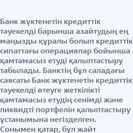
Банк жүктенетін кредиттік
тәуекелді барынша азайтудың ең
маңызды құралы болып кредиттік
сипаттағы операциялар бойынша
қамтамасыз етуді қалыптастыру
табылады. Банктің бұл саладағы
саясаты Банк жүктенетін кредиттік
тәуекелді өтеуге жеткілікті
қамтамасыз етудің сенімді және
ликвидті портфелін қалыптастыру
ұстанымына негізделген.
Сонымен қатар, бұл жайт