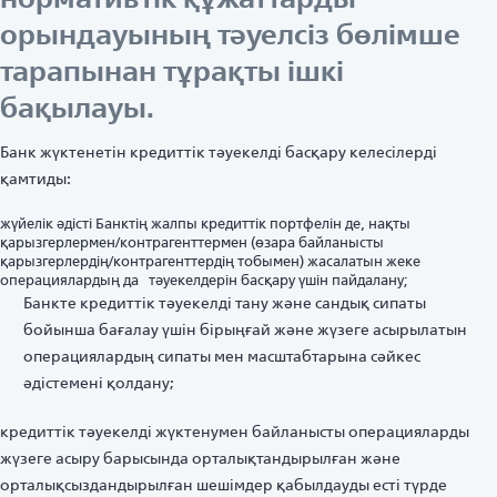
орындауының тәуелсіз бөлімше
тарапынан тұрақты ішкі
бақылауы.
Банк жүктенетін кредиттік тәуекелді басқару келесілерді
қамтиды:
жүйелік әдісті Банктің жалпы кредиттік портфелін де, нақты
қарызгерлермен/контрагенттермен (өзара байланысты
қарызгерлердің/контрагенттердің тобымен) жасалатын жеке
операциялардың да тәуекелдерін басқару үшін пайдалану;
Банкте кредиттік тәуекелді тану және сандық сипаты
бойынша бағалау үшін бірыңғай және жүзеге асырылатын
операциялардың сипаты мен масштабтарына сәйкес
әдістемені қолдану;
кредиттік тәуекелді жүктенумен байланысты операцияларды
жүзеге асыру барысында орталықтандырылған және
орталықсыздандырылған шешімдер қабылдауды есті түрде