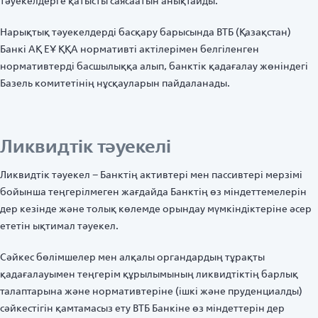
тәуекелдерге қатысты саясаатын анықтайды.
Нарықтық тәуекелдерді басқару барысында ВТБ (Қазақстан)
Банкі АҚ ЕҰ ҚҚА нормативті актілерімен белгіленген
нормативтерді басшылыққа алып, банктік қадағалау жөніндегі
Базель комитетінің нұсқауларын пайдаланады.
Ликвидтік тәуекелі
Ликвидтік тәуекел – Банктің активтері мен пассивтері мерзімі
бойынша теңгерілмеген жағдайда Банктің өз міндеттемелерін
дер кезінде және толық көлемде орындау мүмкіндіктеріне әсер
ететін ықтимал тәуекел.
Сәйкес бөлімшелер мен алқалы органдардың тұрақты
қадағалауымен теңгерім құрылымының ликвидтіктің барлық
талаптарына және нормативтеріне (ішкі және пруденциалды)
сәйкестігін қамтамасыз ету ВТБ Банкіне өз міндеттерін дер