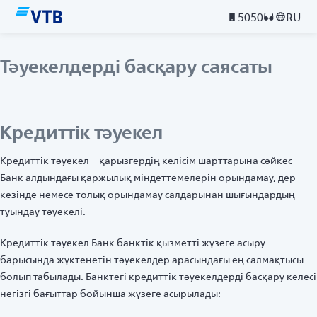
5050
RU
Тәуекелдерді басқару саясаты
Кредиттік тәуекел
Кредиттік тәуекел – қарызгердің келісім шарттарына сәйкес
Банк алдындағы қаржылық міндеттемелерін орындамау, дер
кезінде немесе толық орындамау салдарынан шығындардың
туындау тәуекелі.
Кредиттік тәуекел Банк банктік қызметті жүзеге асыру
барысында жүктенетін тәуекелдер арасындағы ең салмақтысы
болып табылады. Банктегі кредиттік тәуекелдерді басқару келесі
негізгі бағыттар бойынша жүзеге асырылады: