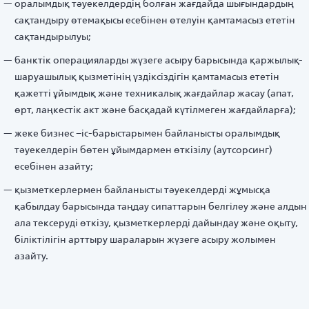
оралымдық тәуекелдердің болған жағдайда шығындардың
сақтандыру өтемақысы есебінен өтелуін қамтамасыз ететін
сақтандырылуы;
банктік операцияларды жүзеге асыру барысында қаржылық-
шаруашылық қызметінің үздіксіздігін қамтамасыз ететін
қажетті ұйымдық және техникалық жағдайлар жасау (апат,
өрт, лаңкестік акт және басқадай күтілмеген жағдайларға);
жеке бизнес –іс-барыстарымен байланысты оралымдық
тәуекелдерін бөтен ұйымдармен өткізілу (аутсорсинг)
есебінен азайту;
қызметкерлермен байланысты тәуекелдерді жұмысқа
қабылдау барысында таңдау сипаттарын белгілеу және алдын
ала тексеруді өткізу, қызметкерлерді дайындау және оқыту,
біліктілігін арттыру шараларын жүзеге асыру жолымен
азайту.