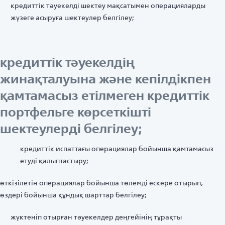
кредиттік тәуекелді шектеу мақсатымен операцияларды
жүзеге асыруға шектеулер белгілеу;
кредиттік тәуекелдің
жинақталуына және кепілдікпен
қамтамасыз етілмеген кредиттік
портфельге көрсеткішті
шектеулерді белгілеу;
кредиттік испаттағы операциялар бойынша қамтамасыз
етуді қалыптастыру;
өткізілетін операциялар бойынша төлемді ескере отырып,
өздері бойынша құндық шарттар белгілеу;
жүктеніп отырған тәуекелдер деңгейінің тұрақты