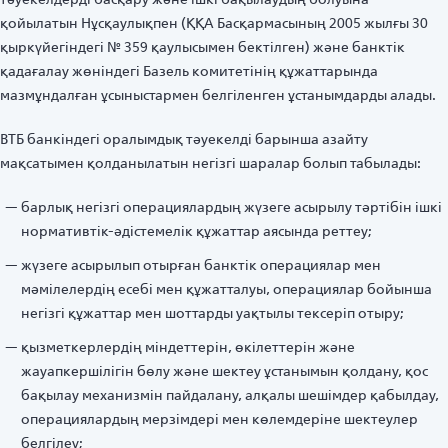
қойылатын Нұсқаулықпен (ҚҚА Басқармасының 2005 жылғы 30
қыркүйегіндегі № 359 қаулысымен бектілген) және банктік
қадағалау жөніндегі Базель комитетінің құжаттарында
мазмұндалған ұсыныстармен белгіленген ұстанымдарды алады.
ВТБ банкіндегі оралымдық тәуекелді барынша азайту
мақсатымен қолданылатын негізгі шаралар болып табылады:
барлық негізгі операциялардың жүзеге асырылу тәртібін ішкі
нормативтік-әдістемелік құжаттар аясында реттеу;
жүзеге асырылып отырған банктік операциялар мен
мәмілелердің есебі мен құжатталуы, операциялар бойынша
негізгі құжаттар мен шоттарды уақтылы тексеріп отыру;
қызметкерлердің міндеттерін, өкілеттерін және
жауапкершілігін бөлу және шектеу ұстанымын қолдану, қос
бақылау механизмін пайдалану, алқалы шешімдер қабылдау,
операциялардың мерзімдері мен көлемдеріне шектеулер
белгілеу;