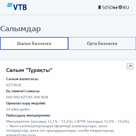
5050
RU
Салымдар
Шағын бизнеске
Орта бизнеске
Салым "Тұрақты"
Салым валютасы:
KZT/RUB
Ең төменгі сомасы:
500 000 KZT/85 000 RUB
Орналастыру мерзімі:
24 айға дейін
Пайыздық мөлшерлеме:
Мөлшерлеме (жылдық 12,2% - 13,2%), СЖТМ: (жылдық 12,9% - 14,0%),
– Жеке кәсіпкерлер/шаруа (фермер) қожалықтары, жеке
нотариустар, жеке сот орындаушылары, кәсіби медиаторлар,
адвокаттар үшін