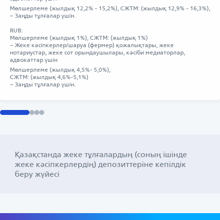
Мөлшерлеме (жылдық 12,2% - 15,2%), СЖТМ: (жылдық 12,9% - 16,3%),
– Заңды тұлғалар үшін.
RUB:
Мөлшерлеме (жылдық 1%), СЖТМ: (жылдық 1%)
– Жеке кәсіпкерлер/шаруа (фермер) қожалықтары, жеке
нотариустар, жеке сот орындаушылары, кәсіби медиаторлар,
адвокаттар үшін
Мөлшерлеме (жылдық 4,5%- 5,0%),
СЖТМ: (жылдық 4,6%-5,1%)
– Заңды тұлғалар үшін.
Қазақстанда жеке тұлғалардың (соның ішінде
жеке кәсіпкерлердің) депозиттеріне кепілдік
беру жүйесі