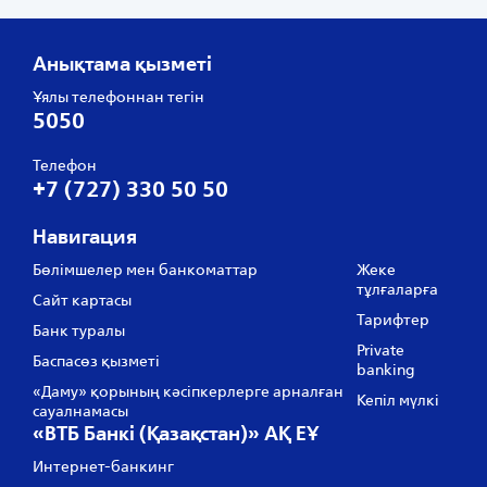
Анықтама қызметі
Ұялы телефоннан тегін
5050
Телефон
+7 (727) 330 50 50
Навигация
Бөлімшелер мен банкоматтар
Жеке
тұлғаларға
Сайт картасы
Тарифтер
Банк туралы
Private
Баспасөз қызметі
banking
«Даму» қорының кәсіпкерлерге арналған
Кепіл мүлкі
сауалнамасы
«ВТБ Банкі (Қазақстан)» АҚ ЕҰ
Интернет-банкинг