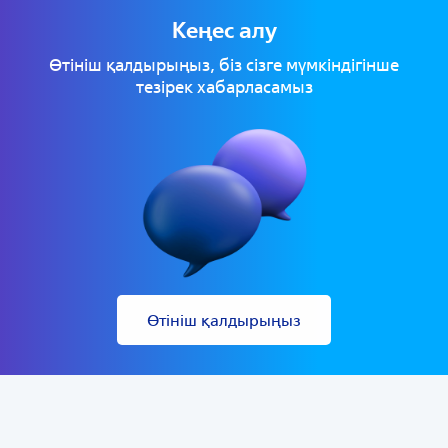
Кеңес алу
Өтініш қалдырыңыз, біз сізге мүмкіндігінше
тезірек хабарласамыз
Өтініш қалдырыңыз