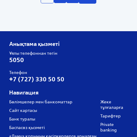
Анықтама қызметі
Ұялы телефоннан тегін
5050
Телефон
+7 (727) 330 50 50
Навигация
Бөлімшелер мен банкоматтар
Жеке
тұлғаларға
Сайт картасы
Тарифтер
Банк туралы
Private
Баспасөз қызметі
banking
«Даму» қорының кәсіпкерлерге арналған