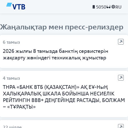
5050
RU
Жаңалықтар мен пресс-релиздер
6 тамыз
2026 жылғы 8 тамызда банктің сервистерін
жақсарту жөніндегі техникалық жұмыстар
4 тамыз
ТНРА «БАНК ВТБ (ҚАЗАҚСТАН)» АҚ ЕҰ-НыҢ
ХАЛЫҚАРАЛЫҚ ШКАЛА БОЙЫНША НЕСИЕЛІК
РЕЙТИНГІН BBB+ ДЕҢГЕЙІНДЕ РАСТАДЫ, БОЛЖАМ
– «ТҰРАҚТЫ»
22 шілде