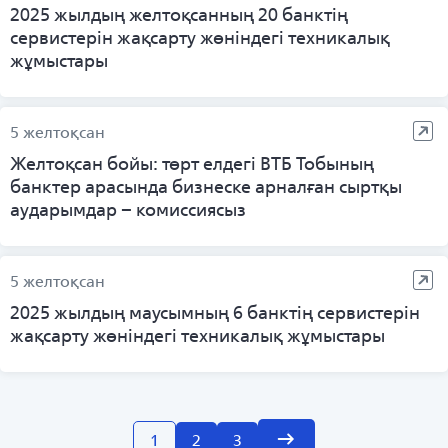
2025 жылдың желтоқсанның 20 банктің
сервистерін жақсарту жөніндегі техникалық
жұмыстары
5 желтоқсан
Желтоқсан бойы: төрт елдегі ВТБ Тобының
банктер арасында бизнеске арналған сыртқы
аударымдар – комиссиясыз
5 желтоқсан
2025 жылдың маусымның 6 банктің сервистерін
жақсарту жөніндегі техникалық жұмыстары
1
2
3