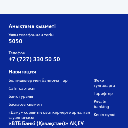
Анықтама қызметі
Ұялы телефоннан тегін
5050
Телефон
+7 (727) 330 50 50
Навигация
Бөлімшелер мен банкоматтар
Жеке
тұлғаларға
Сайт картасы
Тарифтер
Банк туралы
Private
Баспасөз қызметі
banking
«Даму» қорының кәсіпкерлерге арналған
Кепіл мүлкі
сауалнамасы
«ВТБ Банкі (Қазақстан)» АҚ ЕҰ