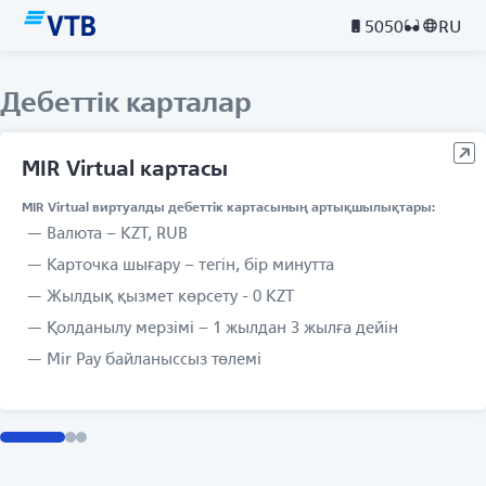
5050
RU
Дебеттік карталар
MIR Virtual картасы
MIR Virtual виртуалды дебеттік картасының артықшылықтары:
Валюта – KZT, RUB
Карточка шығару – тегін, бір минутта
Жылдық қызмет көрсету - 0 KZT
Қолданылу мерзімі – 1 жылдан 3 жылға дейін
Mir Pay байланыссыз төлемі