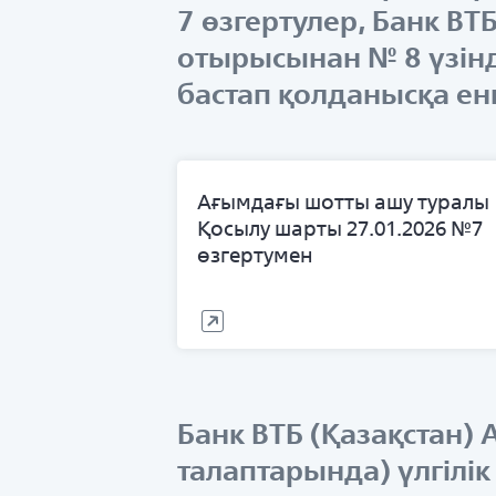
7 өзгертулер, Банк В
отырысынан № 8 үзінд
бастап қолданысқа енг
Ағымдағы шотты ашу туралы
Қосылу шарты 27.01.2026 №7
өзгертумен
Банк ВТБ (Қазақстан)
талаптарында) үлгілі