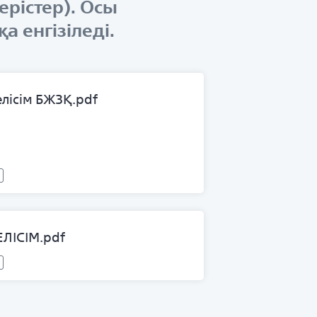
ерістер). Осы
 енгізіледі.
елісім БЖЗҚ.pdf
ЕЛІСІМ.pdf