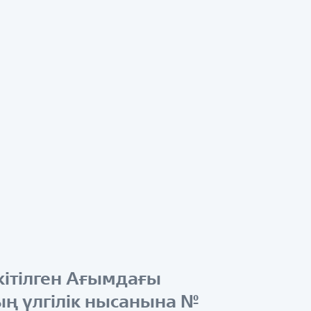
ітілген Ағымдағы
ың үлгілік нысанына №