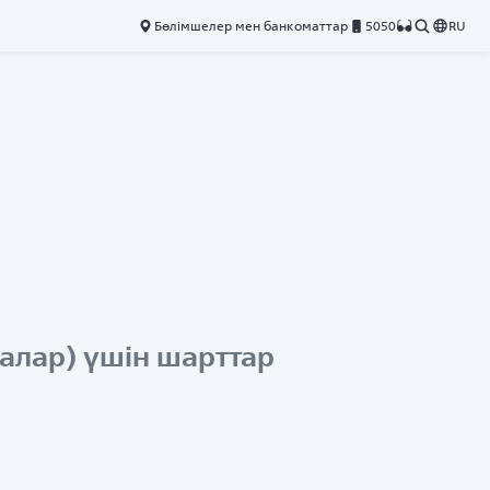
Бөлімшелер мен банкоматтар
5050
RU
алар) үшін шарттар