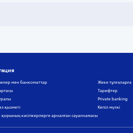
гация
елер мен банкоматтар
Жеке тұлғаларға
артасы
Тарифтер
уралы
Private banking
өз қызметі
Кепіл мүлкі
 қорының кәсіпкерлерге арналған сауалнамасы