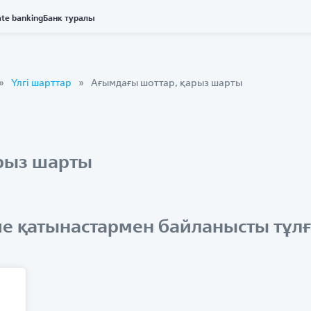
ate banking
Банк туралы
Үлгі шарттар
Ағымдағы шоттар, қарыз шарты
рыз шарты
е қатынастармен байланысты тұлғ