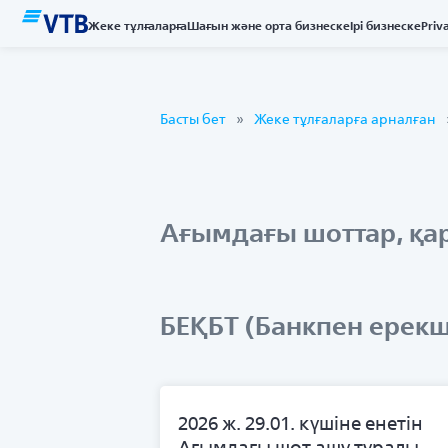
Жеке тұлғаларға
Шағын және орта бизнеске
Ірі бизнеске
Priv
Басты бет
Жеке тұлғаларға арналған
Ағымдағы шоттар, қа
БЕҚБТ (Банкпен ерекш
2026 ж. 29.01. күшіне енетін
Ағымдағы шот ашу туралы