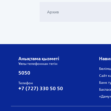
Архив
Анықтама қызметі
Нави
Ұялы телефоннан тегін
Бөлімш
5050
Сайт к
Банк т
Телефон
+7 (727) 330 50 50
Баспас
«Даму»