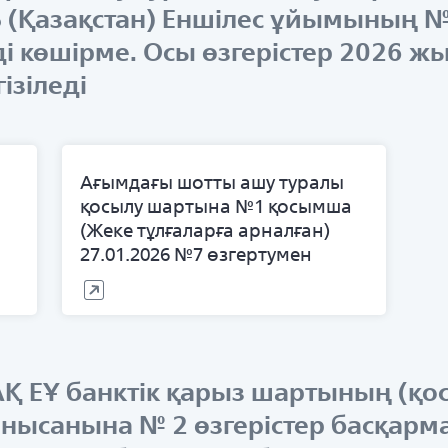
ТБ (Қазақстан) Еншілес ұйымының 
і көшірме. Осы өзгерістер 2026 ж
ізіледі
Ағымдағы шотты ашу туралы
қосылу шартына №1 қосымша
(Жеке тұлғаларға арналған)
27.01.2026 №7 өзгертумен
 АҚ ЕҰ банктік қарыз шартының (
к нысанына № 2 өзгерістер басқар