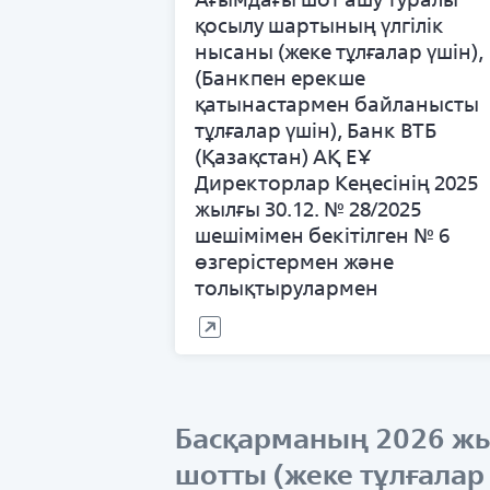
қосылу шартының үлгілік
нысаны (жеке тұлғалар үшін),
(Банкпен ерекше
қатынастармен байланысты
тұлғалар үшін), Банк ВТБ
(Қазақстан) АҚ ЕҰ
Директорлар Кеңесінің 2025
жылғы 30.12. № 28/2025
шешімімен бекітілген № 6
өзгерістермен және
толықтырулармен
Басқарманың 2026 жы
шотты (жеке тұлғалар