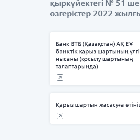
қыркүйектегі № 51 шеш
өзгерістер 2022 жылғы
Банк ВТБ (Қазақстан) АҚ ЕҰ
банктік қарыз шартының үлгі
нысаны (қосылу шартының
талаптарында)
Қарыз шартын жасасуға өтін