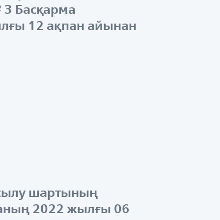
№ 3 Басқарма
ылғы 12 ақпан айынан
қосылу шартының
маның 2022 жылғы 06