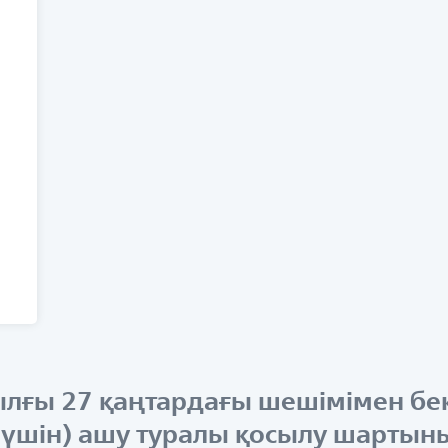
лғы 27 қаңтардағы шешімімен бек
 үшін) ашу туралы қосылу шартын