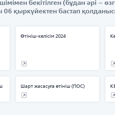
імімен бекітілген (бұдан әрі – өзг
 06 қыркүйектен бастап қолданысқа
Өтініш-келісім 2024
К
іш
Шарт жасасуға өтініш (ПОС)
К