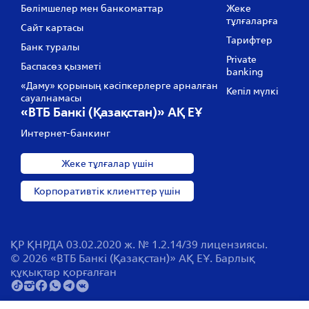
Бөлімшелер мен банкоматтар
Жеке
тұлғаларға
Сайт картасы
Тарифтер
Банк туралы
Private
Баспасөз қызметі
banking
«Даму» қорының кәсіпкерлерге арналған
Кепіл мүлкі
сауалнамасы
«ВТБ Банкі (Қазақстан)» АҚ ЕҰ
Интернет-банкинг
Жеке тұлғалар үшін
Корпоративтік клиенттер үшін
ҚР ҚНРДА 03.02.2020 ж. № 1.2.14/39 лицензиясы.
© 2026 «ВТБ Банкі (Қазақстан)» АҚ ЕҰ. Барлық
құқықтар қорғалған