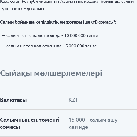
Қазақстан Республикасының Азаматтық кодексі бойынша салым
түрі - мерзімді салым
Салым бойынша кепілдіктің ең жоғары (шекті) сомасы¹:
салым тенге валютасында - 10 000 000 тенге
салым шетел валютасында - 5 000 000 тенге
Сыйақы мөлшерлемелері
Валютасы
KZT
Салымның ең төменгі
15 000 - салым ашу
сомасы
кезінде