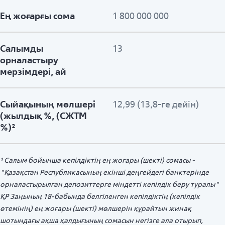
Ең жоғарғы сома
1 800 000 000
Салымды
13
орналастыру
мерзімдері, ай
Сыйақының мөлшері
12,99 (13,8-ге дейін)
(жылдық %, (СЖТМ
%)²
¹ Салым бойынша кепілдіктің ең жоғары (шекті) сомасы -
"Қазақстан Республикасының екінші деңгейдегі банктерінде
орналастырылған депозиттерге міндетті кепілдік беру туралы"
ҚР Заңының 18-бабында белгіленген кепілдіктің (кепілдік
өтемінің) ең жоғары (шекті) мөлшерін құрайтын жинақ
шотындағы ақша қалдығының сомасын негізге ала отырып,