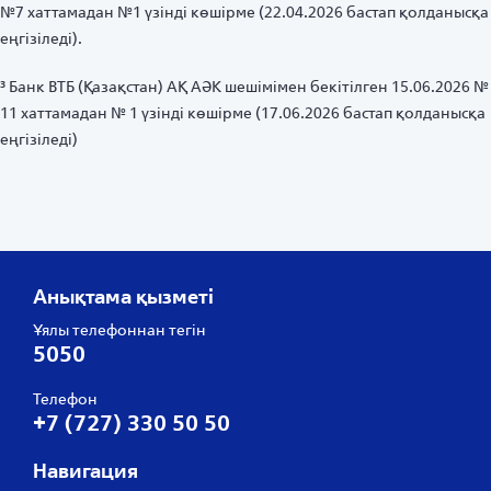
№7 хаттамадан №1 үзінді көшірме (22.04.2026 бастап қолданысқа
еңгізіледі).
³ Банк ВТБ (Қазақстан) АҚ АӘК шешімімен бекітілген 15.06.2026 №
11 хаттамадан № 1 үзінді көшірме (17.06.2026 бастап қолданысқа
еңгізіледі)
Анықтама қызметі
Ұялы телефоннан тегін
5050
Телефон
+7 (727) 330 50 50
Навигация