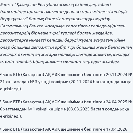
Банкті "Қазақстан Республикасының екінші деңгейдегі
банктерінде орналастырылған депозиттерге міндетті кепілдік
беру туралы" барлық банктік операцияларды жүргізу.
Салымшының Банкте жоғарыда көрсетілген кепілдендірілген
депозиттердің бірнеше түрлі түрлері болған жағдайда,
депозиттерге міндетті кепілдік беруді жүзеге асыратын ұйым
олар бойынша депозиттің әрбір түрі бойынша жеке белгіленген
кепілдік өтемнің ең жоғары мөлшері шегінде жиынтық кепілдік
өтемін төлейді, бірақ жиырма миллион теңгеден аспайды.
² Банк ВТБ (Қазақстан) АҚ АӘК шешімімен бекітілген 20.11.2024 №
21 хаттамадан № 3 үзінді көшірме (20.11.2024 бастап қолданысқа
еңгізіледі).
² Банк ВТБ (Қазақстан) АҚ АӘК шешімімен бекітілген 24.04.2025 №
6 хаттамадан № 1 үзінді көшірме (03.03.2025 бастап қолданысқа
еңгізіледі).
³ Банк ВТБ (Қазақстан) АҚ АӘК шешімімен бекітілген 17.04.2026