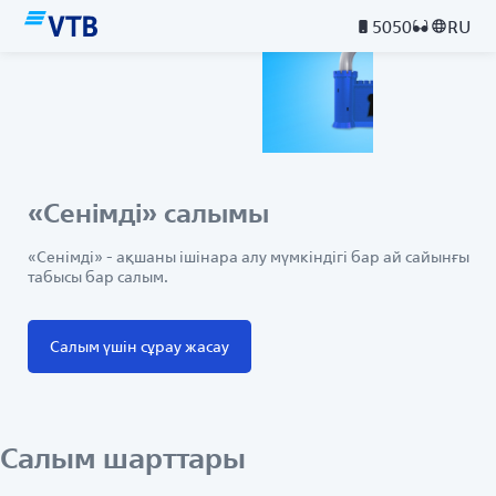
5050
RU
«Сенімді» салымы
«Сенімді» - ақшаны ішінара алу мүмкіндігі бар ай сайынғы
табысы бар салым.
Салым үшін сұрау жасау
Салым шарттары