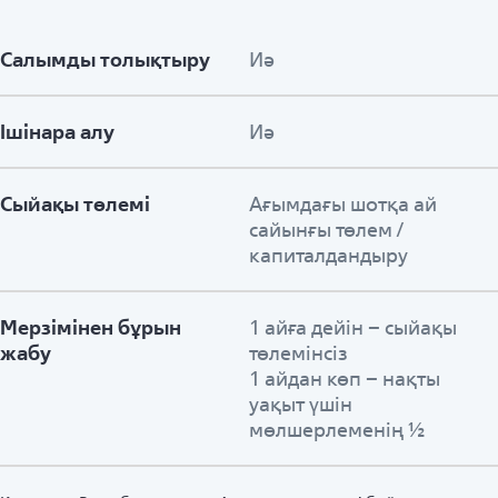
Салымды толықтыру
Иә
Ішінара алу
Иә
Сыйақы төлемі
Ағымдағы шотқа ай
сайынғы төлем /
капиталдандыру
Мерзімінен бұрын
1 айға дейін – сыйақы
жабу
төлемінсіз
1 айдан көп – нақты
уақыт үшін
мөлшерлеменің ½