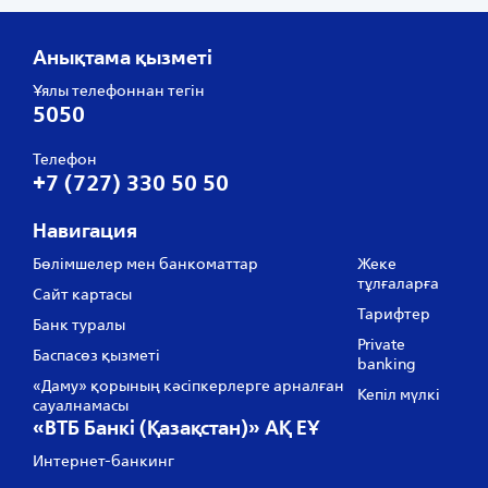
Анықтама қызметі
Ұялы телефоннан тегін
5050
Телефон
+7 (727) 330 50 50
Навигация
Бөлімшелер мен банкоматтар
Жеке
тұлғаларға
Сайт картасы
Тарифтер
Банк туралы
Private
Баспасөз қызметі
banking
«Даму» қорының кәсіпкерлерге арналған
Кепіл мүлкі
сауалнамасы
«ВТБ Банкі (Қазақстан)» АҚ ЕҰ
Интернет-банкинг