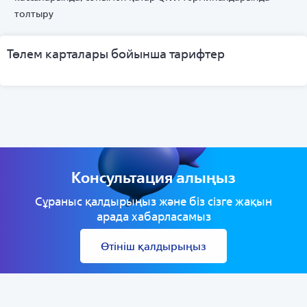
толтыру
Төлем карталары бойынша тарифтер
Консультация алыңыз
Сұраныс қалдырыңыз және біз сізге жақын
арада хабарласамыз
Өтініш қалдырыңыз