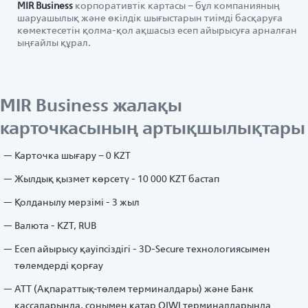
MIR Business
корпоративтік картасы – бұл компанияның
шаруашылық және өкілдік шығыстарын тиімді басқаруға
көмектесетін қолма-қол ақшасыз есеп айырысуға арналған
ыңғайлы құрал.
MIR Business жалақы
карточкасының артықшылықтары
Карточка шығару – 0 KZT
Жылдық қызмет көрсетү - 10 000 KZT бастап
Қолданылу мерзімі - 3 жыл
Валюта - KZT, RUB
Есеп айырысу қауіпсіздігі - 3D-Secure технологиясымен
төлемдерді қорғау
АТТ (Ақпараттық-төлем терминалдары) және Банк
кассаларында, сонымен қатар QIWI терминалдарында