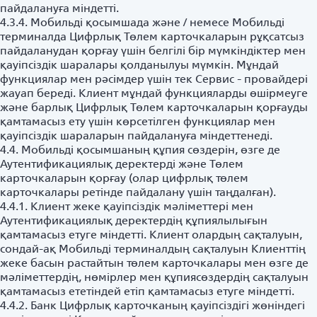
пайдалануға міндетті.
4.3.4. Мобильді қосымшада және / немесе Мобильді
терминалда Цифрлық Төлем карточкаларын рұқсатсыз
пайдаланудан қорғау үшін белгілі бір мүмкіндіктер мен
қауіпсіздік шаралары қолданылуы мүмкін. Мұндай
функциялар мен рәсімдер үшін тек Сервис - провайдері
жауап береді. Клиент мұндай функцияларды өшірмеуге
және барлық Цифрлық Төлем карточкаларын қорғауды
қамтамасыз ету үшін көрсетілген функциялар мен
қауіпсіздік шараларын пайдалануға міндеттенеді.
4.4. Мобильді қосымшаның құпия сөздерін, өзге де
Аутентификациялық деректерді және Төлем
карточкаларын қорғау (олар цифрлық төлем
карточкалары ретінде пайдалану үшін таңдалған).
4.4.1. Клиент жеке қауіпсіздік мәліметтері мен
Аутентификациялық деректердің құпиялылығын
қамтамасыз етуге міндетті. Клиент олардың сақталуын,
сондай-ақ Мобильді терминалдың сақталуын Клиенттің
жеке басын растайтын төлем карточкалары мен өзге де
мәліметтердің, нөмірлер мен құпиясөздердің сақталуын
қамтамасыз ететіндей етіп қамтамасыз етуге міндетті.
4.4.2. Банк Цифрлық карточканың қауіпсіздігі жөніндегі