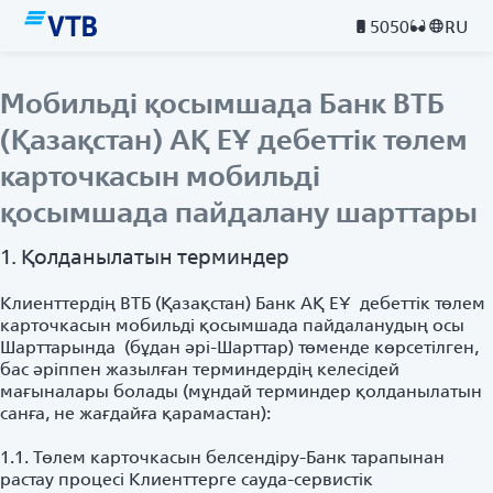
5050
RU
Мобильді қосымшада Банк ВТБ
(Қазақстан) АҚ ЕҰ дебеттік төлем
карточкасын мобильді
қосымшада пайдалану шарттары
1. Қолданылатын терминдер
Клиенттердің ВТБ (Қазақстан) Банк АҚ ЕҰ дебеттік төлем
карточкасын мобильді қосымшада пайдаланудың осы
Шарттарында (бұдан әрі-Шарттар) төменде көрсетілген,
бас әріппен жазылған терминдердің келесідей
мағыналары болады (мұндай терминдер қолданылатын
санға, не жағдайға қарамастан):
1.1. Төлем карточкасын белсендіру-Банк тарапынан
растау процесі Клиенттерге сауда-сервистік