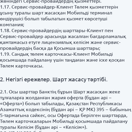
жөніндегі Сервис-провайдердің қызметтері.
1.17. Сервис-провайдер-Клиент Төлем қызметтерін
ұсыну туралы шарт жасасқан Мобильді терминал
өндірушісі болып табылатын қызмет көрсетуші
компания;
1.18. Сервис-провайдердің шарттары-Клиент пен
Сервис-провайдер арасында жасалған бағдарламалық
қамтамасыз етуге лицензиялық келісім және сервис-
провайдердің басқа да Қосымша шарттары;
1.19. Сандық төлем карточкасы-Клиент Мобильді
қосымшада пайдалану үшін таңдаған және іске қосқан
Төлем карточкасы.
2. Негізгі ережелер. Шарт жасасу тәртібі.
2.1. Осы шарттар Банктің бұрын Шарт жасасқан жеке
тұлғаларға жолданған жария оферта (бұдан әрі –
«Оферта») болып табылады, Қазақстан Республикасы
Азаматтық кодексінің (бұдан әрі – ҚР МК) 395 – бабының
5-тармағына сәйкес, осы Офертада берілген шарттарда,
Төлем карточкаларын Мобильді қосымшада пайдалану
туралы Келісім (бұдан әрі – «Келісім»).