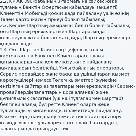
2.2. ҚР АК 396-бабының 3-тармағына сәйкес жеке
тұлғаның Банктің Офертасын қабылдауы (акцепті)
Клиенттің Мобильді қосымшада пайдалану үшін өзінің
Төлем карточкасын тіркеуі болып табылады;
2.3. Келісім Шарттың ажырамас бөлігі болып табылады,
осы Шарттың ережелері мен Шарт арасында
келіспеушіліктер болған жағдайда, Шарттың ережелері
қолданылады.
2.4. Осы Шарттар Клиенттің Цифрлық Төлем
карточкасына Банк пен Клиент арасындағы
қатынастарда ғана қол жеткізу және пайдалану
қағидаларын белгілейді. Ұялы байланыс операторы,
Сервис-провайдер және басқа да үшінші тарап қызмет
көрсетушілері немесе Төлем қызметтері жүйесіне
енгізілген сайттар өз талаптары мен ережелерін (Сервис-
провайдердің талаптарын қоса алғанда) және
құпиялылық саясатын (үшінші тұлғалармен шарттар)
белгілей алады, бұл ретте Клиент оларға жеке
тұлғаларды ұсынған кезде, мәліметтерді пайдалану,
Қызметтерді пайдалану немесе тиісті сайттарға кіру
кезінде үшінші тұлғалармен осындай Шарттардың
талаптарын да орындауы тиіс.