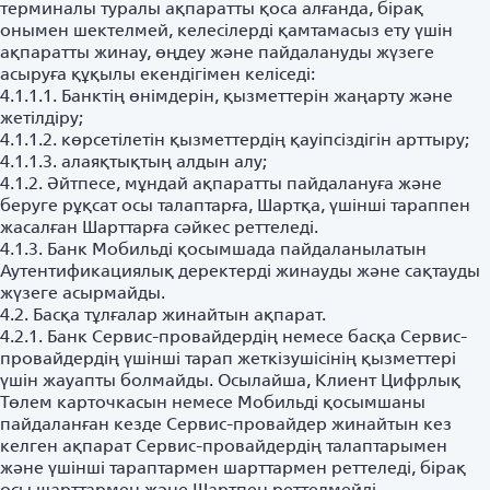
терминалы туралы ақпаратты қоса алғанда, бірақ
онымен шектелмей, келесілерді қамтамасыз ету үшін
ақпаратты жинау, өңдеу және пайдалануды жүзеге
асыруға құқылы екендігімен келіседі:
4.1.1.1. Банктің өнімдерін, қызметтерін жаңарту және
жетілдіру;
4.1.1.2. көрсетілетін қызметтердің қауіпсіздігін арттыру;
4.1.1.3. алаяқтықтың алдын алу;
4.1.2. Әйтпесе, мұндай ақпаратты пайдалануға және
беруге рұқсат осы талаптарға, Шартқа, үшінші тараппен
жасалған Шарттарға сәйкес реттеледі.
4.1.3. Банк Мобильді қосымшада пайдаланылатын
Аутентификациялық деректерді жинауды және сақтауды
жүзеге асырмайды.
4.2. Басқа тұлғалар жинайтын ақпарат.
4.2.1. Банк Сервис-провайдердің немесе басқа Сервис-
провайдердің үшінші тарап жеткізушісінің қызметтері
үшін жауапты болмайды. Осылайша, Клиент Цифрлық
Төлем карточкасын немесе Мобильді қосымшаны
пайдаланған кезде Сервис-провайдер жинайтын кез
келген ақпарат Сервис-провайдердің талаптарымен
және үшінші тараптармен шарттармен реттеледі, бірақ
осы шарттармен және Шартпен реттелмейді.