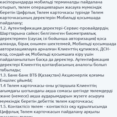
кәсіпорындарда мобильді терминалды пайдалана
отырып, төлем операцияларын жасауға мүмкіндік
беретін Цифрлық Төлем карточкасы түрінде Төлем
карточкасының деректерін Мобильді қосымшада
пайдалану;
1.2. Аутентификация деректері-Сервис-провайдердің
Шарттарына сәйкес белгіленген биометриялық
деректермен (саусақ ізі бойынша авторизация) қоса
алғанда, бірақ онымен шектелмей, Мобильді қосымшада
авторизациялауға арналған Клиенттің құпиясөзі, ДСН-
код, сондай-ақ Мобильді қосымшаға кіру үшін
пайдаланылатын басқа да деректер. Аутентификация
деректері Клиенттің қолтаңбасының аналогы болып
табылады;
1.3. Банк-Банк ВТБ (Қазақстан) Акционерлік қоғамы
Еншілес ұйымЫ;
1.4 Төлем карточкасы-оны ұстаушыға Клиенттің
ағымдағы шотындағы ақша сомасы шегінде төлемдерді
және (немесе) ақша аударымдарын жүзеге асыруға
мүмкіндік беретін дебеттік төлем карточкасы;
1.5. Контактісіз төлем - контактісіз оқу құрылғысында
Цифрлық Төлем карточкасын пайдалану арқылы
жасалған төлем;