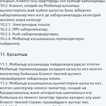
отырып, Клиент осы Шарттарды сол күйінде қабылдайды.
10.2. Клиент, сондай-ақ Мобильді қосымша
қызметтерінің жай-күйіне қатысты Банк жіберген
хабарламалар мен өзге де хабарламаларды келесідей
жолмен алуға келіседі:
10.2.1. Электрондық пошта;
10.2.2. SMS хабарламалар;
10.2.3. Push хабарландырулары;
10.2.4. Мобильді қосымшаның мүмкіндіктерін
пайдалану.
11. Қосымша
11.1. Мобильді қосымшада пайдалануға рұқсат етілген
Мобильді терминалдарды қолдауға қатысты кез-келген
мәселелер бойынша Клиент тікелей қызмет
провайдеріне хабарласуы керек.
11.2. Мобильді қосымшаның қызметтеріне қатысты кез
келген шектеулер немесе лимиттер, сондай-ақ
бағдарламалық және аппараттық қамтамасыз ету
бойынша ең төменгі талаптар туралы ақпарат алу үшін
Клиент тікелей Сервис-провайдерге жүгінуі тиіс.