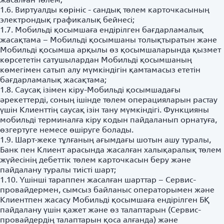
1.6. Виртуалды көрініс - сандық төлем карточкасының
электрондық графикалық бейнесі;
1.7. Мобильді қосымшаға ендірілген бағдарламалық
жасақтама – Мобильді қосымшаны толықтыратын және
Мобильді қосымша арқылы өз қосымшаларында қызмет
көрсететін сатушылардан Мобильді қосымшаның
көмегімен сатып алу мүмкіндігін қамтамасыз ететін
бағдарламалық жасақтама;
1.8. Саусақ ізімен кіру-Мобильді қосымшадағы
әрекеттерді, соның ішінде төлем операцияларын растау
үшін Клиенттің саусақ ізін тану мүмкіндігі. Функцияны
мобильді терминалға кіру кодын пайдаланып орнатуға,
өзгертуге немесе өшіруге болады.
1.9. Шарт-жеке тұлғаның ағымдағы шотын ашу туралы,
Банк пен Клиент арасында жасалған халықаралық төлем
жүйесінің дебеттік төлем карточкасын беру және
пайдалану туралы тиісті шарт;
1.10. Үшінші тараппен жасалған шарттар – Сервис-
провайдермен, сымсыз байланыс операторымен және
Клиентпен жасасу Мобильді қосымшаға ендірілген БҚ
пайдалану үшін қажет және өз талаптарын (Сервис-
провайдердің талаптарын қоса алғанда) және