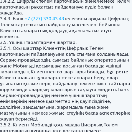
3.4.2.2. Цифрлық төлем карточкасын және/немесе Төлем
карточкасын рұқсатсыз пайдалануға күдік болған
жағдайда.
3.4.3. Банк
+7 (727) 330 43 43
телефоны арқылы Цифрлық
Төлем карточкасын пайдалану мәселелері бойынша
Клиентті ақпараттық қолдауды қамтамасыз етуге
міндетті.
3.5. Үшінші тараптармен шарттар.
3.5.1. Осы шарттар Клиенттің Цифрлық Төлем
карточкасын пайдалануына қатысты ғана қолданылады.
Сервис-провайдердің, сымсыз байланыс операторының
және Мобильді қосымшаға қосылған басқа да үшінші
тараптардың Клиентпен өз шарттары болады, бұл ретте
Клиент аталған тұлғаларға жеке ақпарат беру, олар
ұсынатын қызметтерді пайдалану немесе тиісті сайттарға
кіру кезінде олардың талаптарын сақтауға міндетті. Банк
Сервис-провайдердің немесе үшінші тараптың
өнімдерінің немесе қызметтерінің қауіпсіздігіне,
дәлдігіне, заңдылығына, жарамдылығына және
мазмұнының немесе жұмыс істеуінің басқа аспектілеріне
жауап бермейді.
3.5.2. Клиент Мобильді қосымшада Цифрлық Төлем
карточкасын құрғанға, іске қосқанға немесе