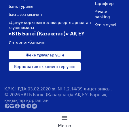
Тарифтер
Банк туралы
Private
Баспасөз қызметі
banking
«Даму» қорының кәсіпкерлерге арналған
Кепіл мүлкі
сауалнамасы
«ВТБ Банкі (Қазақстан)» АҚ ЕҰ
Интернет-банкинг
Жеке тұлғалар үшін
Корпоративтік клиенттер үшін
ҚР ҚНРДА 03.02.2020 ж. № 1.2.14/39 лицензиясы.
© 2026 «ВТБ Банкі (Қазақстан)» АҚ ЕҰ. Барлық
құқықтар қорғалған
Сайт бойынша іздеу
Меню