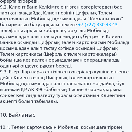
оферта жібереді.
9.2. Клиент Банк Келісімге енгізген өзгерістерден бас
тартқан жағдайда, Клиент өзінің Цифрлық Төлем
карточкасын Мобильді қосымшадағы "Картаны жою"
батырмасын басу арқылы немесе
+7 (727) 330 43 43
телефоны арқылы хабарласу арқылы Мобильді
қосымшадан алып тастауға міндетті, бұл ретте Клиент
Банкке осындай Цифрлық Төлем карточкасын Мобильді
қосымшадан алып тастау сәтінде осындай Цифрлық
Төлем карточкасы (Цифрлық төлем карточкалары)
бойынша кез келген орындалмаған операцияларды
одан әрі өңдеуге рұқсат береді.
9.3. Егер Шарттарға енгізілген өзгерістер күшіне енгенге
дейін Клиент өзінің Цифрлық Төлем карточкасын
Мобильді қосымшадан алып тастамаған жағдайда, бұл
мән-жай ҚР АК 396-бабының 1 және 3-тармақтарына
сәйкес Келісімді өзгерту туралы офертаның Клиентінің
акцепті болып табылады.
10. Байланыс
10.1. Төлем карточкасын Мобильді қосымшаға тіркей