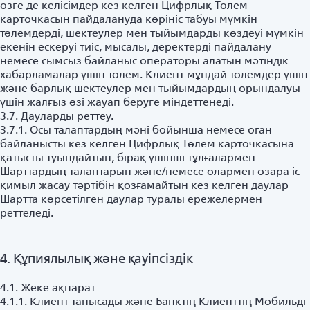
өзге де келісімдер кез келген Цифрлық Төлем
карточкасын пайдалануда көрініс табуы мүмкін
төлемдерді, шектеулер мен тыйымдарды көздеуі мүмкін
екенін ескеруі тиіс, мысалы, деректерді пайдалану
немесе сымсыз байланыс операторы алатын мәтіндік
хабарламалар үшін төлем. Клиент мұндай төлемдер үшін
және барлық шектеулер мен тыйымдардың орындалуы
үшін жалғыз өзі жауап беруге міндеттенеді.
3.7. Дауларды реттеу.
3.7.1. Осы талаптардың мәні бойынша немесе оған
байланысты кез келген Цифрлық Төлем карточкасына
қатысты туындайтын, бірақ үшінші тұлғалармен
Шарттардың талаптарын және/немесе олармен өзара іс-
қимыл жасау тәртібін қозғамайтын кез келген даулар
Шартта көрсетілген даулар туралы ережелермен
реттеледі.
4. Құпиялылық және қауіпсіздік
4.1. Жеке ақпарат
4.1.1. Клиент танысады және Банктің Клиенттің Мобильді