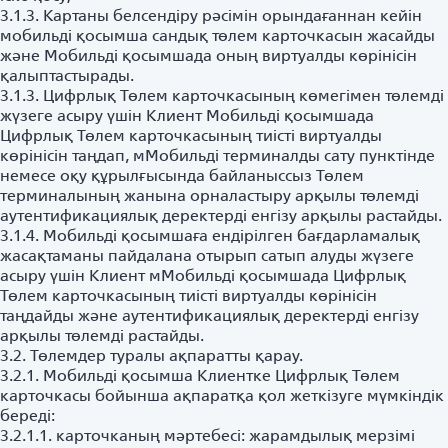
3.1.3. Картаны белсендіру рәсімін орындағаннан кейін
мобильді қосымша сандық төлем карточкасын жасайды
және Мобильді қосымшада оның виртуалды көрінісін
қалыптастырады.
3.1.3. Цифрлық Төлем карточкасының көмегімен төлемді
жүзеге асыру үшін Клиент Мобильді қосымшада
Цифрлық Төлем карточкасының тиісті виртуалды
көрінісін таңдап, мМобильді терминалды сату пунктінде
немесе оқу құрылғысында байланыссыз Төлем
терминалының жанына орналастыру арқылы төлемді
аутентификациялық деректерді енгізу арқылы растайды.
3.1.4. Мобильді қосымшаға ендірілген бағдарламалық
жасақтаманы пайдалана отырып сатып алуды жүзеге
асыру үшін Клиент мМобильді қосымшада Цифрлық
Төлем карточкасының тиісті виртуалды көрінісін
таңдайды және аутентификациялық деректерді енгізу
арқылы төлемді растайды.
3.2. Төлемдер туралы ақпаратты қарау.
3.2.1. Мобильді қосымша Клиентке Цифрлық Төлем
карточкасы бойынша ақпаратқа қол жеткізуге мүмкіндік
береді:
3.2.1.1. карточканың мәртебесі: жарамдылық мерзімі