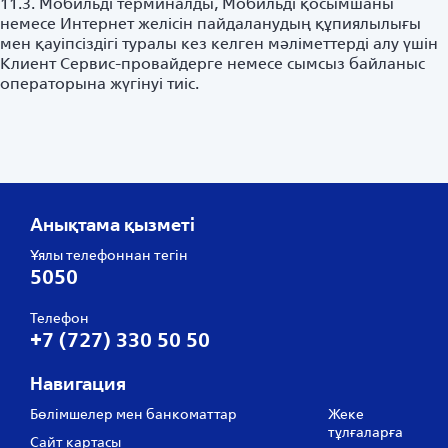
11.3. Мобильді терминалды, Мобильді қосымшаны
немесе Интернет желісін пайдаланудың құпиялылығы
мен қауіпсіздігі туралы кез келген мәліметтерді алу үшін
Клиент Сервис-провайдерге немесе сымсыз байланыс
операторына жүгінуі тиіс.
Анықтама қызметі
Ұялы телефоннан тегін
5050
Телефон
+7 (727) 330 50 50
Навигация
Бөлімшелер мен банкоматтар
Жеке
тұлғаларға
Сайт картасы