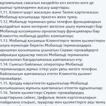
құпиялылық саясатын көздейтін кез келген өзге де
үшінші тұлғалармен жасасу шарттары;
1.11. Клиент-шарт жасасқан және Төлем карточкасын
Мобильді қосымшада тіркеген жеке тұлға;
1.12. Мобильді терминал-ұялы телефон функцияларын
қолдайтын және интернет желісіне шығу мүмкіндігі бар
Мобильді қосымшаны орналастыру функциялары бар
Клиенттің мобильді дербес компьютері;
1.13. Мобильді қосымша-Клиенттерге төлем қызметтерін
алуға мүмкіндік беретін Мобильді терминалдарға
арналған қосымшаны ұсынатын Сервис-провайдерге
айрықша құқықтар тиесілі Мобильді терминалға
орнатылған бағдарламалық қамтамасыз ету;
1.14. Сымсыз байланыс операторы-Мобильді
терминалдың жұмыс істеуі үшін ұялы желіге телефон
байланысын қамтамасыз ететін Клиенттің қызмет
провайдері.
1.15. Қолдау көрсетілетін құрылғылар-Мобильді
қосымшаның жұмысы қамтамасыз етілетін құрылғылар;
1.16. Төлем қызметтері-Сервис-провайдердің
шарттарына сәйкес, Цифрлық төлем карточкаларын
пайдалана отырып, тауарлар мен қызметтерге ақы төлеу