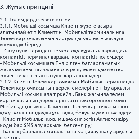
3. Жұмыс принципі
3.1. Төлемдерді жүзеге асыру.
3.1.1. Мобильді қосымша Клиент жүзеге асыра
алатындай етіп Клиенттің Мобильді терминалында
Төлем карточкасының виртуалды көрінісін жасауға
мүмкіндік береді:
– Сату пункттеріндегі немесе оқу құрылғыларындағы
контактісіз терминалдардағы контактісіз төлемдер;
- Мобильді қосымшаға Ендірілген бағдарламалық
жасақтаманы пайдалана отырып, төлем қызметтері
жүйесіне қосылған сатушыларға төлемдер.
3.1.2. Клиент Төлем карточкасын Мобильді терминалда
Төлем карточкасының деректемелерін енгізу арқылы
Мобильді қосымшада тіркейді. Банк жағында төлем
карточкасының деректерін сәтті тексергеннен кейін
Мобильді қосымша Клиентке Төлем карточкасын іске
қосу тәсілін таңдауды ұсынады, болуы мүмкін тәсілдер:
- Клиент Мобильді қосымшаға енгізетін Активтендіру
коды бар SMS алу арқылы белсендіру;
- Банктің байланыс орталығына қоңырау шалу арқылы
іске қосу;