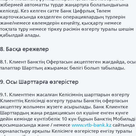
жібермей автоматты түрде жаңартуға болатындығына
келіседі. Кез келген сәтте Банк Цифрлық Төлем
карточкасында көзделген операциялардың түрлерін
және/немесе көлемдерін кеңейту, қысқарту немесе
тоқтата тұру немесе тіркеу рәсімін өзгерту туралы шешім
қабылдай алады.
8. Басқа ережелер
8.1. Клиент Банктің Офертасын акцептеген жағдайда, осы
талаптар Шарттың ажырамас бөлігі болып табылады.
9. Осы Шарттарға өзгерістер
9.1. Клиентпен жасалған Келісімнің шарттарын өзгерту
Клиенттің Келісімді өзгерту туралы Банктің офертасын
акцептеу жолымен жүзеге асырылады. Банк Клиентке
Шарттардың жаңа редакциясын ол күшіне енген күнге
дейін кемінде күнтізбелік 10 күн бұрын Банктің Мобильді
қосымшасында және / немесе
www.vtb-bank.kz
сайтында
орналастыру арқылы Келісімге өзгерістер енгізу туралы