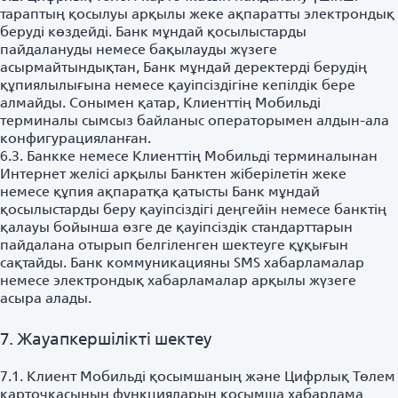
тараптың қосылуы арқылы жеке ақпаратты электрондық
беруді көздейді. Банк мұндай қосылыстарды
пайдалануды немесе бақылауды жүзеге
асырмайтындықтан, Банк мұндай деректерді берудің
құпиялылығына немесе қауіпсіздігіне кепілдік бере
алмайды. Сонымен қатар, Клиенттің Мобильді
терминалы сымсыз байланыс операторымен алдын-ала
конфигурацияланған.
6.3. Банкке немесе Клиенттің Мобильді терминалынан
Интернет желісі арқылы Банктен жіберілетін жеке
немесе құпия ақпаратқа қатысты Банк мұндай
қосылыстарды беру қауіпсіздігі деңгейін немесе банктің
қалауы бойынша өзге де қауіпсіздік стандарттарын
пайдалана отырып белгіленген шектеуге құқығын
сақтайды. Банк коммуникацияны SMS хабарламалар
немесе электрондық хабарламалар арқылы жүзеге
асыра алады.
7. Жауапкершілікті шектеу
7.1. Клиент Мобильді қосымшаның және Цифрлық Төлем
карточкасының функцияларын қосымша хабарлама