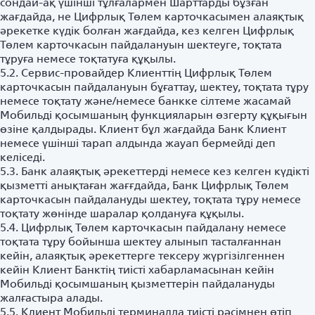
сондай-ақ үшінші тұлғалармен Шарттарды бұзған
жағдайда, не Цифрлық Төлем карточкасымен алаяқтық
әрекетке күдік болған жағдайда, кез келген Цифрлық
Төлем карточкасын пайдалануын шектеуге, тоқтата
тұруға немесе тоқтатуға құқылы.
5.2. Сервис-провайдер Клиенттің Цифрлық Төлем
карточкасын пайдалануын бұғаттау, шектеу, тоқтата тұру
немесе тоқтату және/немесе банкке сілтеме жасамай
Мобильді қосымшаның функцияларын өзгерту құқығын
өзіне қалдырады. Клиент бұл жағдайда Банк Клиент
немесе үшінші тарап алдында жауап бермейді деп
келіседі.
5.3. Банк алаяқтық әрекеттерді немесе кез келген күдікті
қызметті анықтаған жағғдайда, Банк Цифрлық Төлем
карточкасын пайдалануды шектеу, тоқтата тұру немесе
тоқтату жөнінде шаралар қолдануға құқылы.
5.4. Цифрлық Төлем карточкасын пайдалану немесе
тоқтата тұру бойынша шектеу алынып тасталғаннан
кейін, алаяқтық әрекеттерге тексеру жүргізілгеннен
кейін Клиент Банктің тиісті хабарламасынан кейін
Мобильді қосымшаның қызметтерін пайдалануды
жалғастыра алады.
5.5. Клиент Мобильді терминалда тиісті рәсімнен өтіп