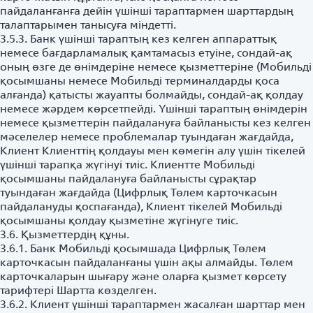
пайдаланғанға дейін үшінші тараптармен шарттардың
талаптарымен танысуға міндетті.
3.5.3. Банк үшінші тараптың кез келген аппараттық
немесе бағдарламалық қамтамасыз етуіне, сондай-ақ
оның өзге де өнімдеріне немесе қызметтеріне (Мобильді
қосымшаны немесе Мобильді терминалдарды қоса
алғанда) қатысты жауапты болмайды, сондай-ақ қолдау
немесе жәрдем көрсетпейді. Үшінші тараптың өнімдерін
немесе қызметтерін пайдалануға байланысты кез келген
мәселелер немесе проблемалар туындаған жағдайда,
Клиент Клиенттің қолдауы мен көмегін алу үшін тікелей
үшінші тарапқа жүгінуі тиіс. Клиентте Мобильді
қосымшаны пайдалануға байланысты сұрақтар
туындаған жағдайда (Цифрлық Төлем карточкасын
пайдалануды қоспағанда), Клиент тікелей Мобильді
қосымшаны қолдау қызметіне жүгінуге тиіс.
3.6. Қызметтердің құны.
3.6.1. Банк Мобильді қосымшада Цифрлық Төлем
карточкасын пайдаланғаны үшін ақы алмайды. Төлем
карточкаларын шығару және оларға қызмет көрсету
тарифтері Шартта көзделген.
3.6.2. Клиент үшінші тараптармен жасалған шарттар мен