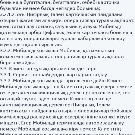
бойынша бұғатталған, бұғатталған, себебі карточка
бұзылған немесе басқа негіздер бойынша;
3.2.1.2. осы Цифрлық Төлем карточкасын пайдалана
отырып жасалған алдыңғы операциялар туралы ақпарат:
күні, сатып алу сомасы, сатушының атауы. Мобильді
қосымшада әрбір Цифрлық Төлем карточкасы бойынша
сатып алу операциялары туралы хабарламаны өшіру
мүмкіндігі қарастырылған.
3.2.2. Мобильді қосымша Мобильді қосымшаның
көмегімен жасалмаған операциялар туралы ақпарат
бере алмайды.
3.3. Клиенттің құқықтары мен міндеттері:
3.3.1. Сервис-провайдердің шарттарын сақтау.
3.3.2. Мобильді қосымшада тіркелгенге дейін Клиент
Мобильді қосымшада тек Клиенттің саусақ іздері немесе
өзге де аутентификациялық деректері тіркелгеніне, тек
осындай саусақ іздері немесе Клиенттің өзге де
аутентификациялық деректері Цифрлық Төлем
карточкасын пайдалана отырып операциялар бойынша
мәмілелерді растау кезінде ескерілетініне көз жеткізуге
міндетті. Егер Мобильді терминалда авторизациялау
немесе Мобильді қосымшаға кіру немесе Клиенттің
Мобильді терминалында операциялар жасау үшін басқа