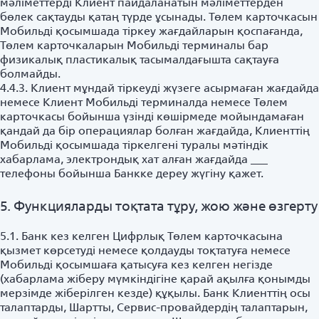
мәліметтерді Клиент пайдаланатын мәліметтерден
бөлек сақтауды қатаң түрде ұсынады. Төлем карточкасын
Мобильді қосымшада тіркеу жағдайларын қоспағанда,
Төлем карточкаларын Мобильді терминалы бар
физикалық пластикалық тасымалдағышта сақтауға
болмайды.
4.4.3. Клиент мұндай тіркеуді жүзеге асырмаған жағдайда
немесе Клиент Мобильді терминалда немесе Төлем
карточкасы бойынша үзінді көшірмеде мойындамаған
қандай да бір операциялар болған жағдайда, Клиенттің
Мобильді қосымшада тіркелгені туралы мәтіндік
хабарлама, электрондық хат алған жағдайда ___
телефоны бойынша Банкке дереу жүгіну қажет.
5. Функцияларды тоқтата тұру, жою және өзгерту
5.1. Банк кез келген Цифрлық Төлем карточкасына
қызмет көрсетуді немесе қолдауды тоқтатуға немесе
Мобильді қосымшаға қатысуға кез келген негізде
(хабарлама жіберу мүмкіндігіне қарай ақылға қонымды
мерзімде жіберілген кезде) құқылы. Банк Клиенттің осы
талаптарды, Шартты, Сервис-провайдердің талаптарын,