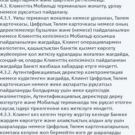
4.3. Клиенттің Мобильді терминалын жоғалту, ұрлау
немесе рұқсатсыз пайдалану.
4.3.1. Ұялы терминал жоғалған немесе ұрланған, Төлем
карточкасы, Цифрлық Төлем карточкасы немесе оның
деректемелері бұзылған және (немесе) пайдаланылған
немесе Клиенттің келісімінсіз Мобильді қосымша
пайдаланылған жағдайда, Клиент операциялармен
келіспеген, қашықтықтан банктік қызмет көрсету
жүйелеріне қол жеткізу құралдары жоғалған жағдайда,
сондай-ақ оларды Клиенттің келісімінсіз пайдаланған
жағдайда Банкті жазбаша хабардар етуге міндетті.
4.3.2. Аутентификациялық деректер компрометация
немесе күдіктенген жағдайда, Клиент Цифрлық Төлем
карточкасын немесе жеке ақпаратты рұқсатсыз
пайдалануды болдырмау үшін жеке қауіпсіздік
мәліметтерін, Аутентификациялық деректерді дереу
өзгертуге және Мобильді терминалда тек рұқсат етілген
саусақ іздері тіркелгеніне көз жеткізуге міндетті.
4.3.3. Клиент кез келген тергеу жүргізу кезінде Банкке
жәрдем көрсетуге және алаяқтықтың алдын алу үшін
шараларды немесе Цифрлық Төлем карточкаларының
компаға келуіне жол бермейтін өзге де шараларды