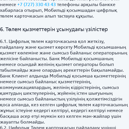
немесе
+7 (727) 330 43 43
телефоны арқылы банкке
хабарласа отырып, Мобильді қосымшадан цифрлық
төлем карточкасын алып тастауға құқылы.
6. Төлем қызметтерін ұсынудағы үзілістер
6.1. Цифрлық төлем карточкасына қол жеткізу,
пайдалану және қызмет көрсету Мобильді қосымшаның
қызмет көлеміне және сымсыз байланыс операторының
желісіне байланысты. Банк Мобильді қосымшаның
немесе осындай желінің қызмет операторы болып
табылмайды және олардың әрекеттерін бақыламайды.
Банк Клиент алдында Мобильді қосымша қызметтерінің
немесе сымсыз байланыс қызметтерінің,
коммуникациялардың, желінің кідірістерінің, сымсыз
қамтудың шектеулерінің, жүйенің істен шығуының
немесе сымсыз байланыстың үзілуінің қолжетімсіздігін
қоса алғанда, кез келген цифрлық төлем карточкасының
жұмыс істеуіне кедергі келтіруі, кедергі келтіруі немесе
басқаша әсер етуі мүмкін кез келген мән-жайлар үшін
жауапты болмайды.
6.2. Цифрлық Төлем карточкасын пайдалану үшінші