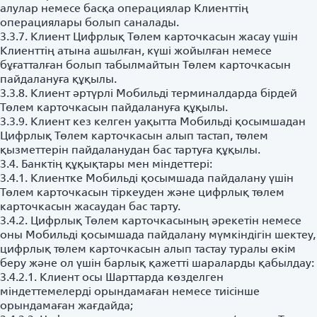
алулар немесе басқа операциялар Клиенттің
операциялары болып саналады.
3.3.7. Клиент Цифрлық Төлем карточкасын жасау үшін
Клиенттің атына ашылған, күші жойылған немесе
бұғатталған болып табылмайтын Төлем карточкасын
пайдалануға құқылы.
3.3.8. Клиент әртүрлі Мобильді терминалдарда бірдей
Төлем карточкасын пайдалануға құқылы.
3.3.9. Клиент кез келген уақытта Мобильді қосымшадан
Цифрлық Төлем карточкасын алып тастап, төлем
қызметтерін пайдаланудан бас тартуға құқылы.
3.4. Банктің құқықтары мен міндеттері:
3.4.1. Клиентке Мобильді қосымшада пайдалану үшін
Төлем карточкасын тіркеуден және цифрлық төлем
карточкасын жасаудан бас тарту.
3.4.2. Цифрлық Төлем карточкасының әрекетін немесе
оны Мобильді қосымшада пайдалану мүмкіндігін шектеу,
цифрлық төлем карточкасын алып тастау туралы өкім
беру және ол үшін барлық қажетті шараларды қабылдау:
3.4.2.1. Клиент осы Шарттарда көзделген
міндеттемелерді орындамаған немесе тиісінше
орындамаған жағдайда;