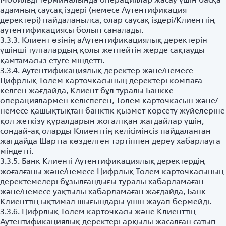
адамның саусақ іздері (немесе Аутентификация
деректері) пайдаланылса, олар саусақ іздері/Клиенттің
аутентификациясы болып саналады.
3.3.3. Клиент өзінің аАутентификациялық деректерін
үшінші тұлғалардың қолы жетпейтін жерде сақтауды
қамтамасыз етуге міндетті.
3.3.4. Аутентификациялық деректер және/немесе
Цифрлық Төлем карточкасының деректері компаға
келген жағдайда, Клиент бұл туралы Банкке
операциялармен келіспеген, Төлем карточкасын және/
немесе қашықтықтан банктік қызмет көрсету жүйелеріне
қол жеткізу құралдарын жоғалтқан жағдайлар үшін,
сондай-ақ оларды Клиенттің келісімінсіз пайдаланған
жағдайда Шартта көзделген тәртіппен дереу хабарлауға
міндетті.
3.3.5. Банк Клиенті Аутентификациялық деректердің
жоғалғаны және/немесе Цифрлық Төлем карточкасының
деректемелері бұзылғандығы туралы хабарламаған
және/немесе уақтылы хабарламаған жағдайда, Банк
Клиенттің ықтимал шығындары үшін жауап бермейді.
3.3.6. Цифрлық Төлем карточкасы және Клиенттің
Аутентификациялық деректері арқылы жасалған сатып