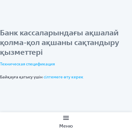
Банк кассаларындағы ақшалай
қолма-қол ақшаны сақтандыру
қызметтері
Техническая спецификация
Байқауға қатысу үшін
ciлтемеге өту керек
Банктің бас офисі үй-жайларын
Сайт бойынша іздеу
Меню
тазалау қызметтері