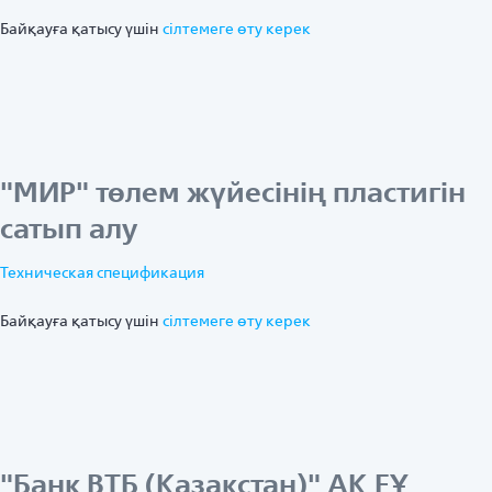
Байқауға қатысу үшін
ciлтемеге өту керек
"МИР" төлем жүйесінің пластигін
сатып алу
Техническая спецификация
Байқауға қатысу үшін
ciлтемеге өту керек
"Банк ВТБ (Қазақстан)" АҚ ЕҰ