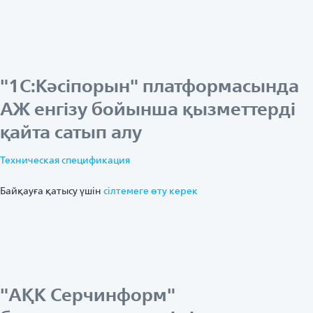
"1С:Кәсіпорын" платформасында
АЖ енгізу бойынша қызметтерді
қайта сатып алу
Техническая спецификация
Байқауға қатысу үшін
ciлтемеге өту керек
"АҚК Серчинформ"