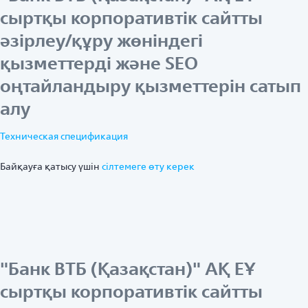
сыртқы корпоративтік сайтты
әзірлеу/құру жөніндегі
қызметтерді және SEO
оңтайландыру қызметтерін сатып
алу
Техническая спецификация
Байқауға қатысу үшін
ciлтемеге өту керек
"Банк ВТБ (Қазақстан)" АҚ ЕҰ
сыртқы корпоративтік сайтты