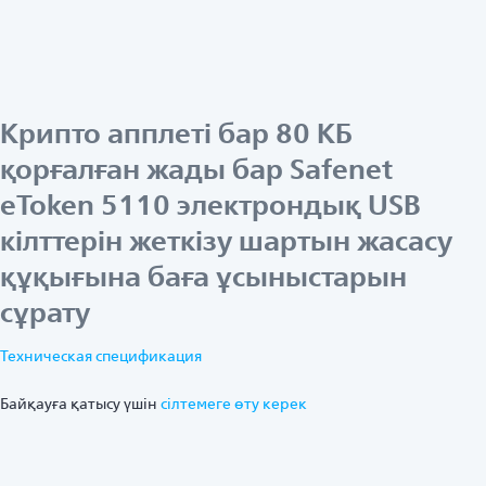
Крипто апплеті бар 80 КБ
қорғалған жады бар Safenet
eToken 5110 электрондық USB
кілттерін жеткізу шартын жасасу
құқығына баға ұсыныстарын
сұрату
Техническая спецификация
Байқауға қатысу үшін
ciлтемеге өту керек