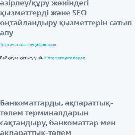
әзірлеу/құру жөніндегі
қызметтерді және SEO
оңтайландыру қызметтерін сатып
алу
Техническая спецификация
Байқауға қатысу үшін
ciлтемеге өту керек
Банкоматтарды, ақпараттық-
төлем терминалдарын
сақтандыру, банкоматтар мен
ақпараттық-төлем