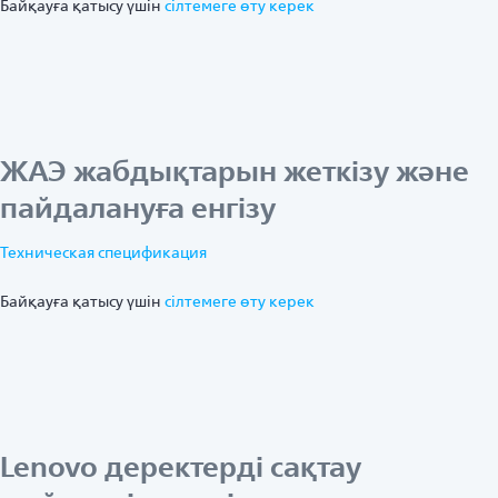
Байқауға қатысу үшін
ciлтемеге өту керек
ЖАЭ жабдықтарын жеткізу және
пайдалануға енгізу
Техническая спецификация
Байқауға қатысу үшін
ciлтемеге өту керек
Lenovo деректерді сақтау