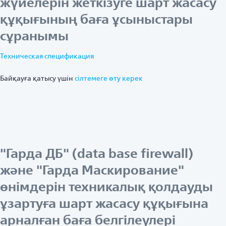
жүйелерін жеткізуге шарт жасасу
құқығының баға ұсыныстары
сұранымы
Техническая спецификация
Байқауға қатысу үшін
ciлтемеге өту керек
"Гарда ДБ" (data base firewall)
және "Гарда Маскирование"
өнімдерін техникалық қолдауды
ұзартуға шарт жасасу құқығына
арналған баға белгілеулері