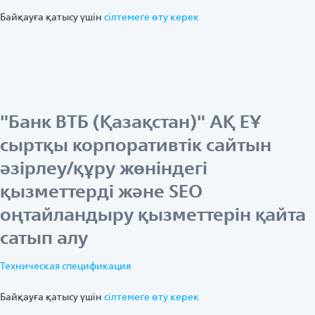
Байқауға қатысу үшін
ciлтемеге өту керек
"Банк ВТБ (Қазақстан)" АҚ ЕҰ
сыртқы корпоративтік сайтын
әзірлеу/құру жөніндегі
қызметтерді және SEO
оңтайландыру қызметтерін қайта
сатып алу
Техническая спецификация
Байқауға қатысу үшін
ciлтемеге өту керек