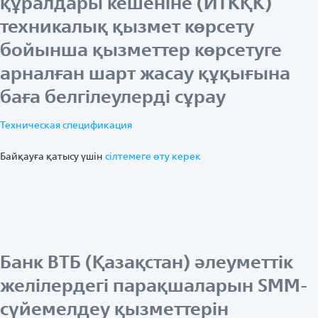
құралдары кешеніне (ИТКҚК)
техникалық қызмет көрсету
бойынша қызметтер көрсетуге
арналған шарт жасау құқығына
баға белгілеулерді сұрау
Техническая спецификация
Байқауға қатысу үшін
ciлтемеге өту керек
Банк ВТБ (Қазақстан) әлеуметтік
желілердегі парақшаларын SMM-
сүйемелдеу қызметтерін