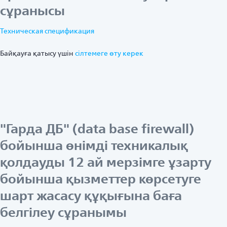
сұранысы
Техническая спецификация
Байқауға қатысу үшін
ciлтемеге өту керек
"Гарда ДБ" (data base firewall)
бойынша өнімді техникалық
қолдауды 12 ай мерзімге ұзарту
бойынша қызметтер көрсетуге
шарт жасасу құқығына баға
белгілеу сұранымы