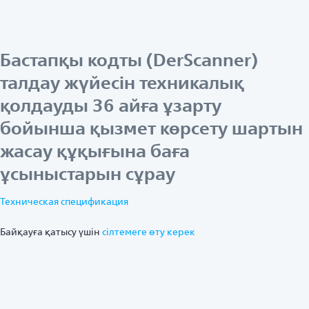
Бастапқы кодты (DerScanner)
талдау жүйесін техникалық
қолдауды 36 айға ұзарту
бойынша қызмет көрсету шартын
жасау құқығына баға
ұсыныстарын сұрау
Техническая спецификация
Байқауға қатысу үшін
ciлтемеге өту керек