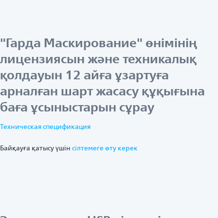
"Гарда Маскирование" өнімінің
лицензиясын және техникалық
қолдауын 12 айға ұзартуға
арналған шарт жасасу құқығына
баға ұсыныстарын сұрау
Техническая спецификация
Байқауға қатысу үшін
ciлтемеге өту керек