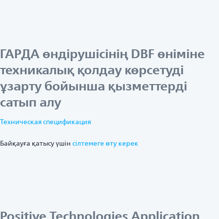
ГАРДА өндірушісінің DBF өніміне
техникалық қолдау көрсетуді
ұзарту бойынша қызметтерді
сатып алу
Техническая спецификация
Байқауға қатысу үшін
ciлтемеге өту керек
Positive Technologies Application