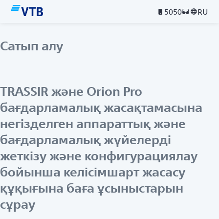
5050
RU
Сатып алу
TRASSIR және Orion Pro
бағдарламалық жасақтамасына
негізделген аппараттық және
бағдарламалық жүйелерді
жеткізу және конфигурациялау
бойынша келісімшарт жасасу
құқығына баға ұсыныстарын
сұрау