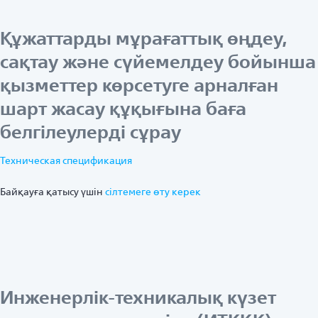
Құжаттарды мұрағаттық өңдеу,
сақтау және сүйемелдеу бойынша
қызметтер көрсетуге арналған
шарт жасау құқығына баға
белгілеулерді сұрау
Техническая спецификация
Байқауға қатысу үшін
ciлтемеге өту керек
Инженерлік-техникалық күзет