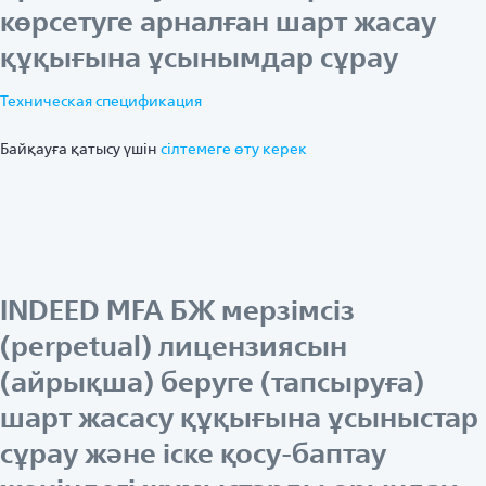
көрсетуге арналған шарт жасау
құқығына ұсынымдар сұрау
Техническая спецификация
Байқауға қатысу үшін
ciлтемеге өту керек
INDEED MFA БЖ мерзімсіз
(perpetual) лицензиясын
(айрықша) беруге (тапсыруға)
шарт жасасу құқығына ұсыныстар
сұрау және іске қосу-баптау