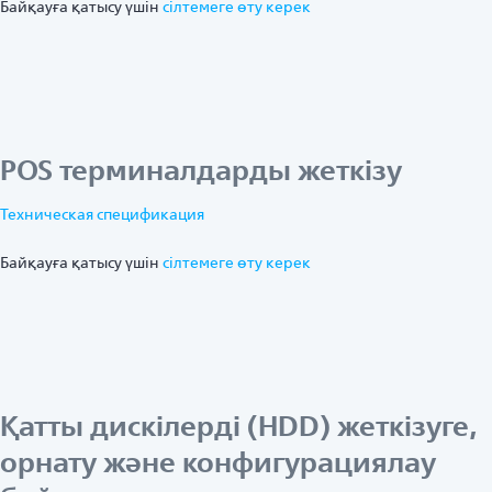
Байқауға қатысу үшін
ciлтемеге өту керек
POS терминалдарды жеткізу
Техническая спецификация
Байқауға қатысу үшін
ciлтемеге өту керек
Қатты дискілерді (HDD) жеткізуге,
орнату және конфигурациялау