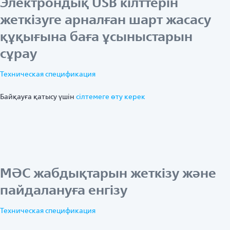
Электрондық USB кілттерін
жеткізуге арналған шарт жасасу
құқығына баға ұсыныстарын
сұрау
Техническая спецификация
Байқауға қатысу үшін
ciлтемеге өту керек
МӘС жабдықтарын жеткізу және
пайдалануға енгізу
Техническая спецификация