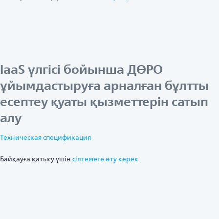
IaaS үлгісі бойынша ДӨРО
ұйымдастыруға арналған бұлтты
есептеу қуаты қызметтерін сатып
алу
Техническая спецификация
Байқауға қатысу үшін
ciлтемеге өту керек