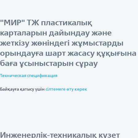
"МИР" ТЖ пластикалық
карталарын дайындау және
жеткізу жөніндегі жұмыстарды
орындауға шарт жасасу құқығына
баға ұсыныстарын сұрау
Техническая спецификация
Байқауға қатысу үшін
ciлтемеге өту керек
Инженерлік-техникалық күзет