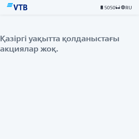
5050
RU
Қазіргі уақытта қолданыстағы
акциялар жоқ.