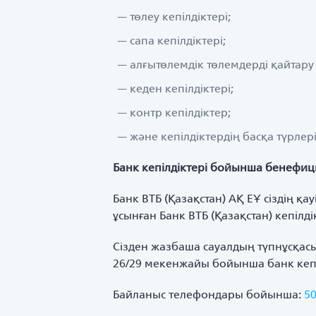
төлеу кепілдіктері;
сапа кепілдіктері;
алғытөлемдік төлемдерді қайтару 
кеден кепілдіктері;
контр кепілдіктер;
және кепілдіктердің басқа түрлері
Банк кепілдіктері бойынша бенефи
Банк ВТБ (Қазақстан) АҚ ЕҰ сіздің қ
ұсынған Банк ВТБ (Қазақстан) кепілд
Сізден жазбаша сауалдың түпнұсқасын
26/29 мекенжайы бойынша банк кепіл
Байланыс телефондары бойынша:
5