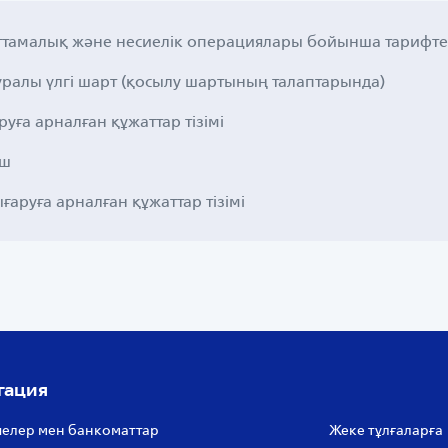
аттамалық және несиелік операциялары бойынша тарифт
туралы үлгі шарт (қосылу шартының талаптарында)
уға арналған құжаттар тізімі
іш
ғаруға арналған құжаттар тізімі
гация
елер мен банкоматтар
Жеке тұлғаларға