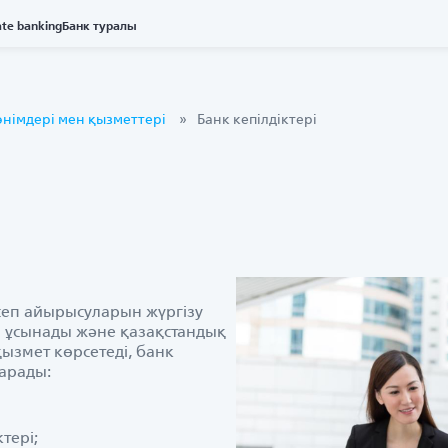
ate banking
Банк туралы
өнімдері мен қызметтері
Банк кепілдіктері
сеп айырысуларын жүргізу
н ұсынады және қазақстандық
змет көрсетеді, банк
ғарады:
тері;