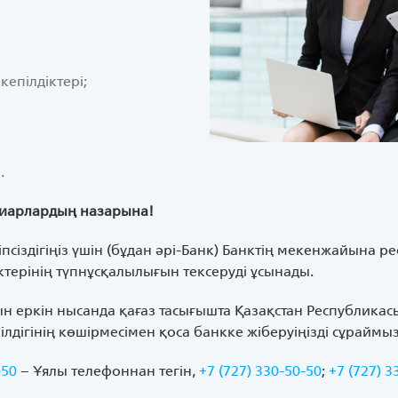
кепілдіктері;
.
циарлардың назарына!
ауіпсіздігіңіз үшін (бұдан әрі-Банк) Банктің мекенжайына
іктерінің түпнұсқалылығын тексеруді ұсынады.
 еркін нысанда қағаз тасығышта Қазақстан Республикасы, 
дігінің көшірмесімен қоса банкке жіберуіңізді сұраймыз
050
– Ұялы телефоннан тегін,
+7 (727) 330-50-50
;
+7 (727) 3