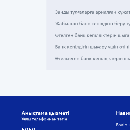
Заңды тұлғаларға арналған құж
Жабылған банк кепілдігін беру 
Өтелген банк кепілдіктерін шығар
Банк кепілдігін шығару үшін өтін
Өтелмеген банк кепілдіктерін шы
Анықтама қызметі
Нави
Ұялы телефоннан тегін
Бөлімш
5050