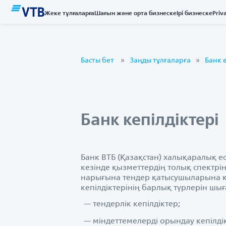
Жеке тұлғаларға
Шағын және орта бизнеске
Ірі бизнеске
Priv
Басты бет
Заңды тұлғаларға
Банк 
Банк кепілдіктері
Банк ВТБ (Қазақстан) халықаралық е
кезінде қызметтердің толық спектрі
нарығына тендер қатысушыларына қы
кепілдіктерінің барлық түрлерін шы
тендерлік кепілдіктер;
міндеттемелерді орындау кепілдік