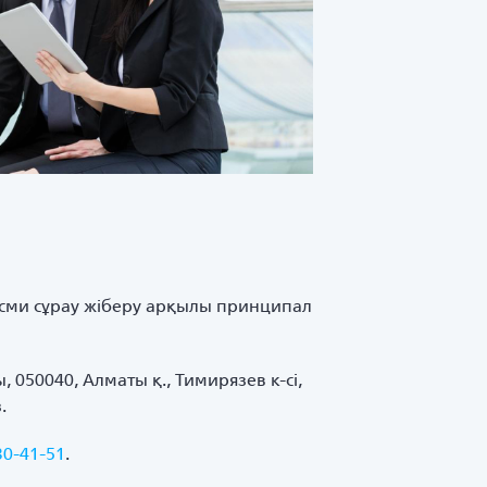
 ресми сұрау жіберу арқылы принципал
050040, Алматы қ., Тимирязев к-сі,
.
30-41-51
.