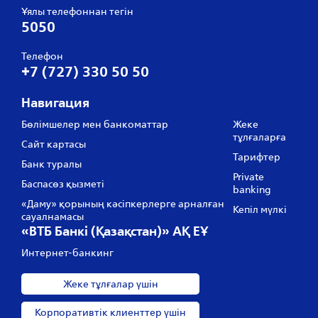
Ұялы телефоннан тегін
5050
Телефон
+7 (727) 330 50 50
Навигация
Бөлімшелер мен банкоматтар
Жеке
тұлғаларға
Сайт картасы
Тарифтер
Банк туралы
Private
Баспасөз қызметі
banking
«Даму» қорының кәсіпкерлерге арналған
Кепіл мүлкі
сауалнамасы
«ВТБ Банкі (Қазақстан)» АҚ ЕҰ
Интернет-банкинг
Жеке тұлғалар үшін
Корпоративтік клиенттер үшін