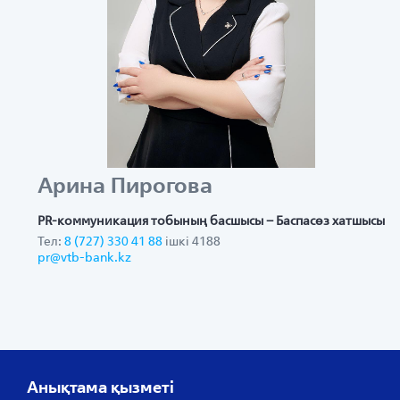
Арина Пирогова
PR-коммуникация тобының басшысы – Баспасөз хатшысы
Тел:
8 (727) 330 41 88
ішкі 4188
pr@vtb-bank.kz
Анықтама қызметі