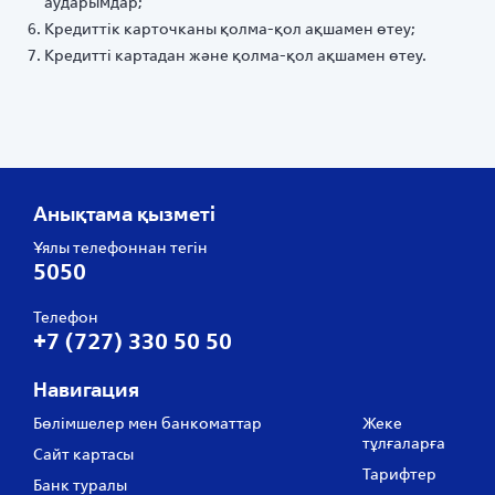
аударымдар;
Кредиттік карточканы қолма-қол ақшамен өтеу;
Кредитті картадан және қолма-қол ақшамен өтеу.
Анықтама қызметі
Ұялы телефоннан тегін
5050
Телефон
+7 (727) 330 50 50
Навигация
Бөлімшелер мен банкоматтар
Жеке
тұлғаларға
Сайт картасы
Тарифтер
Банк туралы