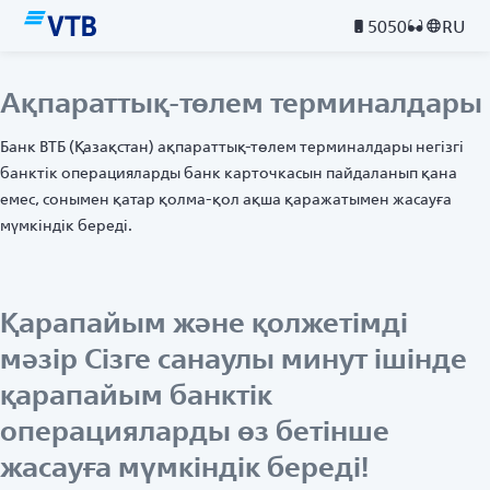
5050
RU
Ақпараттық-төлем терминалдары
Банк ВТБ (Қазақстан) ақпараттық-төлем терминалдары негізгі
банктік операцияларды банк карточкасын пайдаланып қана
емес, сонымен қатар қолма-қол ақша қаражатымен жасауға
мүмкіндік береді.
Қарапайым және қолжетімді
мәзір Сізге санаулы минут ішінде
қарапайым банктік
операцияларды өз бетінше
жасауға мүмкіндік береді!