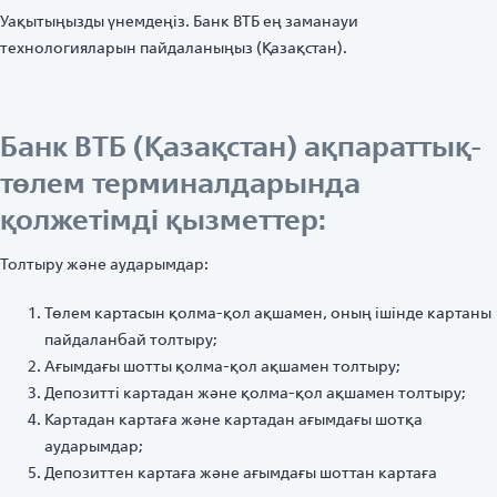
Уақытыңызды үнемдеңіз. Банк ВТБ ең заманауи
технологияларын пайдаланыңыз (Қазақстан).
Банк ВТБ (Қазақстан) ақпараттық-
төлем терминалдарында
қолжетімді қызметтер:
Толтыру және аударымдар:
Төлем картасын қолма-қол ақшамен, оның ішінде картаны
пайдаланбай толтыру;
Ағымдағы шотты қолма-қол ақшамен толтыру;
Депозитті картадан және қолма-қол ақшамен толтыру;
Картадан картаға және картадан ағымдағы шотқа
аударымдар;
Депозиттен картаға және ағымдағы шоттан картаға