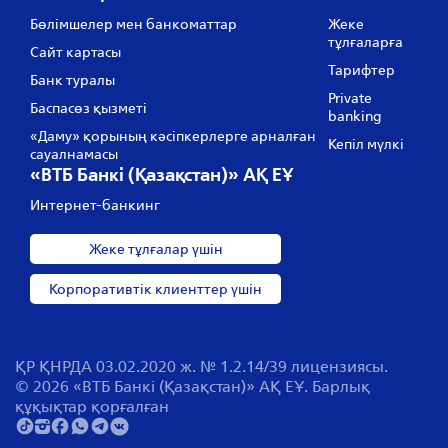
Бөлімшелер мен банкоматтар
Жеке
тұлғаларға
Сайт картасы
Тарифтер
Банк туралы
Private
Баспасөз қызметі
banking
«Даму» қорының кәсіпкерлерге арналған
Кепіл мүлкі
сауалнамасы
«ВТБ Банкі (Қазақстан)» АҚ ЕҰ
Интернет-банкинг
Жеке тұлғалар үшін
Корпоративтік клиенттер үшін
ҚР ҚНРДА 03.02.2020 ж. № 1.2.14/39 лицензиясы.
© 2026 «ВТБ Банкі (Қазақстан)» АҚ ЕҰ. Барлық
құқықтар қорғалған