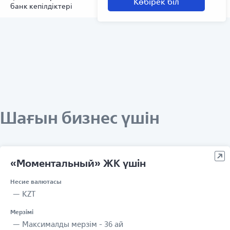
Көбірек біл
банк кепілдіктері
Шағын бизнес үшін
«Моментальный» ЖК үшін
Несие валютасы
KZT
Мерзімі
Максималды мерзім - 36 ай