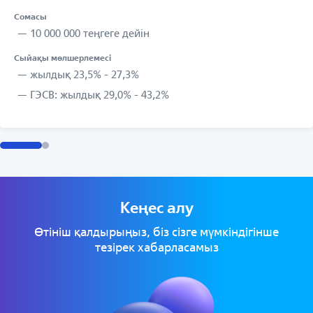
Сомасы
10 000 000 теңгеге дейін
Сыйақы мөлшерлемесі
жылдық 23,5% - 27,3%
ГЭСВ: жылдық 29,0% - 43,2%
Кеңес алу
Өтініш қалдырыңыз, біз сізге мүмкіндігінше
тезірек хабарласамыз