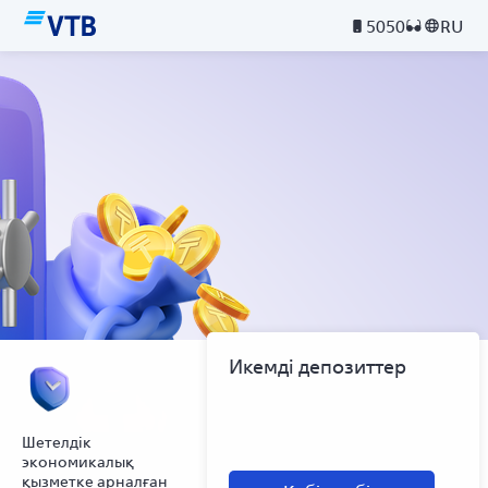
5050
RU
Икемді депозиттер
Шетелдік
экономикалық
қызметке арналған