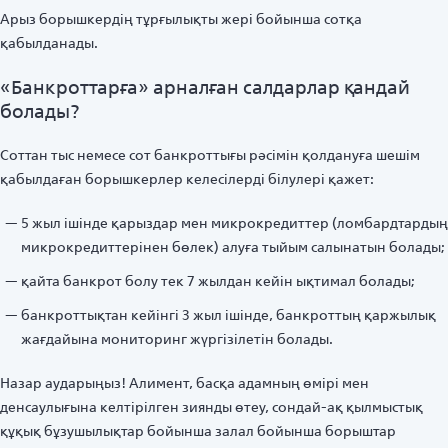
Арыз борышкердің тұрғылықты жері бойынша сотқа
қабылданады.
«Банкроттарға» арналған салдарлар қандай
болады?
Соттан тыс немесе сот банкроттығы рәсімін қолдануға шешім
қабылдаған борышкерлер келесілерді білулері қажет:
5 жыл ішінде қарыздар мен микрокредиттер (ломбардтардың
микрокредиттерінен бөлек) алуға тыйым салынатын болады;
қайта банкрот болу тек 7 жылдан кейін ықтимал болады;
банкроттықтан кейінгі 3 жыл ішінде, банкроттың қаржылық
жағдайына мониторинг жүргізілетін болады.
Назар аударыңыз! Алимент, басқа адамның өмірі мен
денсаулығына келтірілген зиянды өтеу, сондай-ақ қылмыстық
құқық бұзушылықтар бойынша залал бойынша борыштар