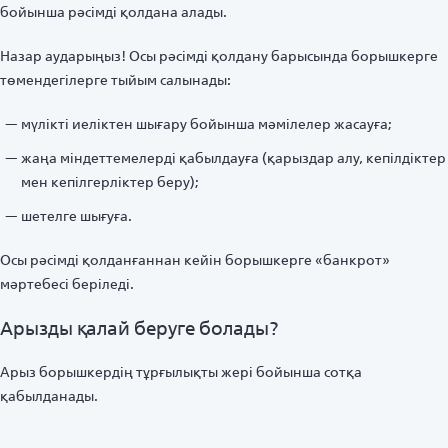
бойынша рәсімді қолдана алады.
Назар аударыңыз! Осы рәсімді қолдану барысында борышкерге
төмендегілерге тыйым салынады:
мүлікті иеліктен шығару бойынша мәмілелер жасауға;
жаңа міндеттемелерді қабылдауға (қарыздар алу, кепілдіктер
мен кепілгерліктер беру);
шетелге шығуға.
Осы рәсімді қолданғаннан кейін борышкерге «банкрот»
мәртебесі беріледі.
Арызды қалай беруге болады?
Арыз борышкердің тұрғылықты жері бойынша сотқа
қабылданады.