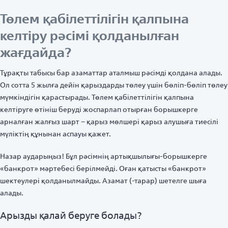
Төлем қабілеттілігін қалпына
келтіру рәсімі қолданылған
жағдайда?
Тұрақты табысы бар азаматтар аталмыш рәсімді қолдана алады.
Ол сотта 5 жылға дейін қарыздарды төлеу үшін бөліп-бөліп төлеу
мүмкіндігін қарастырады. Төлем қабілеттілігін қалпына
келтіруге өтініш беруді жоспарлап отырған борышкерге
арналған жалғыз шарт – қарыз мөлшері қарыз алушыға тиесілі
мүліктің құнынан аспауы қажет.
Назар аударыңыз! Бұл рәсімнің артықшылығы-борышкерге
«банкрот» мәртебесі берілмейді. Оған қатысты «банкрот»
шектеулері қолданылмайды. Азамат (-тарар) шетелге шыға
алады.
Арызды қалай беруге болады?