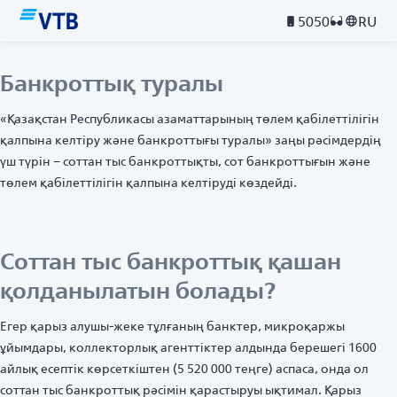
5050
RU
Банкроттық туралы
«Қазақстан Республикасы азаматтарының төлем қабілеттілігін
қалпына келтіру және банкроттығы туралы» заңы
рәсімдердің
үш түрін
– соттан тыс банкроттықты, сот банкроттығын және
төлем қабілеттілігін қалпына келтіруді көздейді.
Соттан тыс банкроттық қашан
қолданылатын болады?
Егер қарыз алушы-жеке тұлғаның банктер, микроқаржы
ұйымдары, коллекторлық агенттіктер алдында берешегі 1600
айлық есептік көрсеткіштен (5 520 000 теңге) аспаса, онда ол
соттан тыс банкроттық рәсімін қарастыруы ықтимал. Қарыз