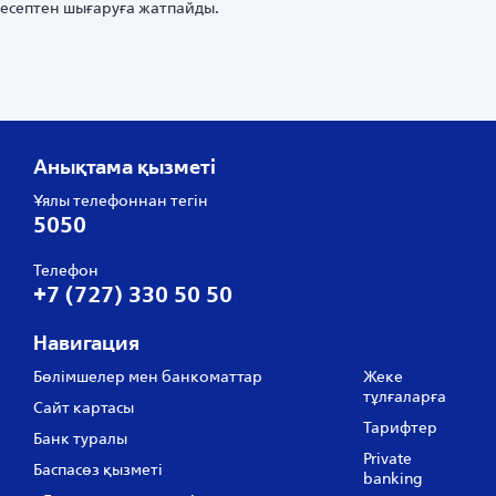
есептен шығаруға жатпайды.
Анықтама қызметі
Ұялы телефоннан тегін
5050
Телефон
+7 (727) 330 50 50
Навигация
Бөлімшелер мен банкоматтар
Жеке
тұлғаларға
Сайт картасы
Тарифтер
Банк туралы
Private
Баспасөз қызметі
banking