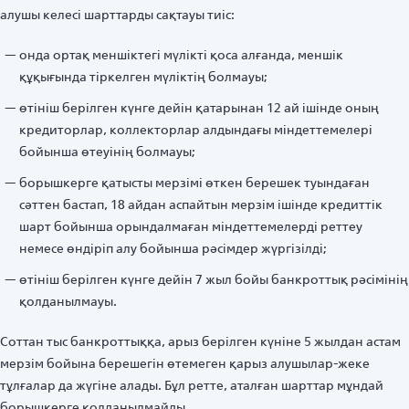
алушы келесі шарттарды сақтауы тиіс:
онда ортақ меншіктегі мүлікті қоса алғанда, меншік
құқығында тіркелген мүліктің болмауы;
өтініш берілген күнге дейін қатарынан 12 ай ішінде оның
кредиторлар, коллекторлар алдындағы міндеттемелері
бойынша өтеуінің болмауы;
борышкерге қатысты мерзімі өткен берешек туындаған
сәттен бастап, 18 айдан аспайтын мерзім ішінде кредиттік
шарт бойынша орындалмаған міндеттемелерді реттеу
немесе өндіріп алу бойынша рәсімдер жүргізілді;
өтініш берілген күнге дейін 7 жыл бойы банкроттық рәсімінің
қолданылмауы.
Соттан тыс банкроттыққа, арыз берілген күніне 5 жылдан астам
мерзім бойына берешегін өтемеген қарыз алушылар-жеке
тұлғалар да жүгіне алады. Бұл ретте, аталған шарттар мұндай
борышкерге қолданылмайды.