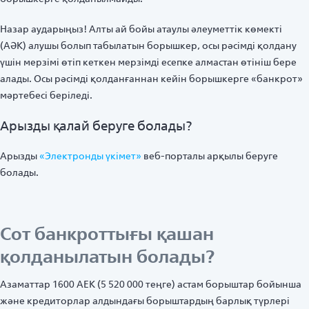
Назар аударыңыз! Алты ай бойы атаулы әлеуметтік көмекті
(АӘК) алушы болып табылатын борышкер, осы рәсімді қолдану
үшін мерзімі өтіп кеткен мерзімді есепке алмастан өтініш бере
алады. Осы рәсімді қолданғаннан кейін борышкерге «банкрот»
мәртебесі беріледі.
Арызды қалай беруге болады?
Арызды
«Электронды үкімет»
веб-порталы арқылы беруге
болады.
Сот банкроттығы қашан
қолданылатын болады?
Азаматтар 1600 АЕК (5 520 000 теңге) астам борыштар бойынша
және кредиторлар алдындағы борыштардың барлық түрлері