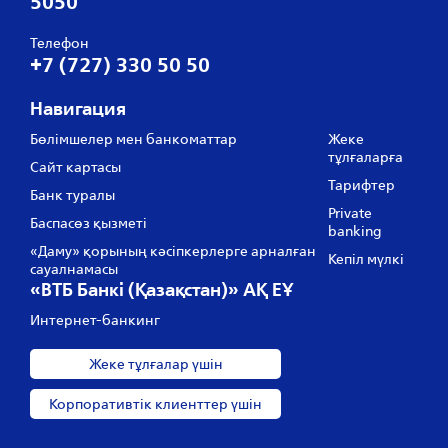
5050
Телефон
+7 (727) 330 50 50
Навигация
Бөлімшелер мен банкоматтар
Жеке
тұлғаларға
Сайт картасы
Тарифтер
Банк туралы
Private
Баспасөз қызметі
banking
«Даму» қорының кәсіпкерлерге арналған
Кепіл мүлкі
сауалнамасы
«ВТБ Банкі (Қазақстан)» АҚ ЕҰ
Интернет-банкинг
Жеке тұлғалар үшін
Корпоративтік клиенттер үшін