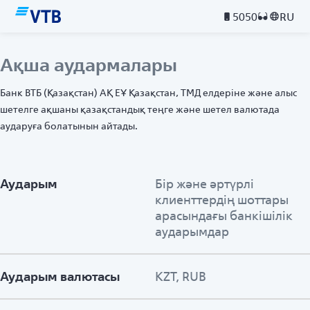
5050
RU
Ақша аудармалары
Банк ВТБ (Қазақстан) АҚ ЕҰ Қазақстан, ТМД елдеріне және алыс
шетелге ақшаны қазақстандық теңге және шетел валютада
аударуға болатынын айтады.
Аударым
Бір және әртүрлі
клиенттердің шоттары
арасындағы банкішілік
аударымдар
Аударым валютасы
KZT, RUB