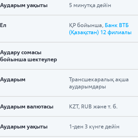
Аударым уақыты
5 минутқа дейін
Ел
ҚР бойынша,
Банк ВТБ
(Қазақстан) 12 филиалы
Аудару сомасы
бойынша шектеулер
Аударым
Трансшекаралық ақша
аударымдары
Аударым валютасы
KZT, RUB және т. б.
Аударым уақыты
1-ден 3 күнге дейін