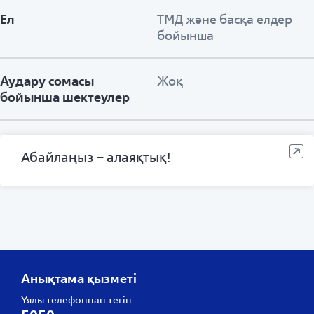
Ел
ТМД және басқа елдер
бойынша
Аудару сомасы
Жоқ
бойынша шектеулер
Абайлаңыз – алаяқтық!
Анықтама қызметі
Ұялы телефоннан тегін