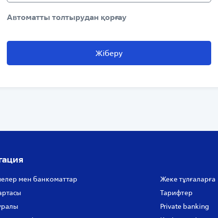
Автоматты толтырудан қорғау
Жіберу
гация
елер мен банкоматтар
Жеке тұлғаларға
артасы
Тарифтер
уралы
Private banking