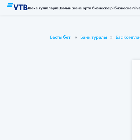
Жеке тұлғаларға
Шағын және орта бизнеске
Ірі бизнеске
Priv
Басты бет
Банк туралы
Бас Компл