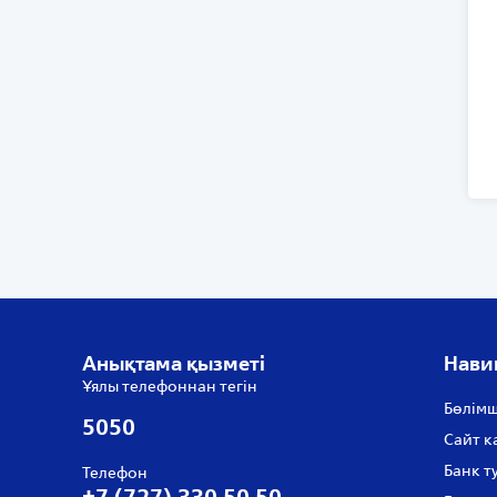
Анықтама қызметі
Нави
Ұялы телефоннан тегін
Бөлімш
5050
Сайт к
Банк т
Телефон
+7 (727) 330 50 50