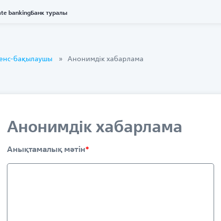
ate banking
Банк туралы
аенс-бақылаушы
Анонимдік хабарлама
Анонимдік хабарлама
Анықтамалық мәтін
*