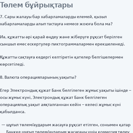
Төлем бұйрықтары
7. Сары жалауы бар хабарламаларды елемей, қызыл
хабарламаларды алып тастауға немесе жоюға бола ма?
Иә, құжатты әрі қарай өңдеу және жіберуге рұқсат берілген
сыншыл емес ескертулер пиктограммалармен ерекшеленеді.
Құжатты сақтауға кедергі келтіретін қателер белгішелермен
көрсетіледі.
8. Валюта операцияларының уақыты?
Егер Электрондық құжат Банк белгілеген жұмыс уақыты ішінде –
осы жұмыс күні, Электрондық құжат Банк белгілеген
операциялық уақыт аяқталғаннан кейін – келесі жұмыс күні
қабылданса.
шұғыл төлем/аударым жасауға рұқсат етілген, сонымен қатар
Банкке шұғыл төлем/аударым жасағаны үшін комиссия төлеу