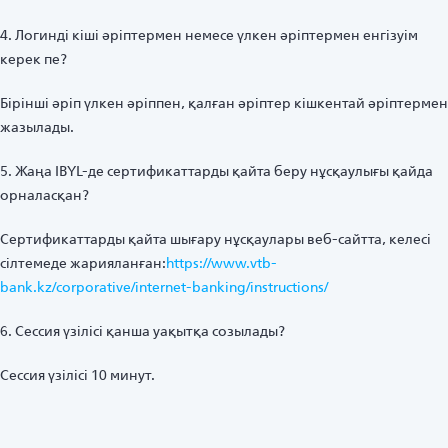
4. Логинді кіші әріптермен немесе үлкен әріптермен енгізуім
керек пе?
Бірінші әріп үлкен әріппен, қалған әріптер кішкентай әріптермен
жазылады.
5. Жаңа IBYL-де сертификаттарды қайта беру нұсқаулығы қайда
орналасқан?
Сертификаттарды қайта шығару нұсқаулары веб-сайтта, келесі
сілтемеде жарияланған:
https://www.vtb-
bank.kz/corporative/internet-banking/instructions/
6. Сессия үзілісі қанша уақытқа созылады?
Сессия үзілісі 10 минут.