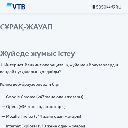
5050
RU
СҰРАҚ-ЖАУАП
Жүйеде жұмыс істеу
1. Интернет-банкинг операциялық жүйе мен браузерлердің
қандай нұсқаларын қолдайды?
Келесі веб-браузерлердің бірі:
Google Chrome (v47 және одан жоғары)
Opera (v36 және одан жоғары)
Mozilla Firefox (v44 және одан жоғары)
Internet Explorer (v10 және одан жоғары)