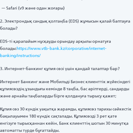
Safari (v9 және одан жоғары)
2. Электрондық сандық қолтаңба (EDS) жұмысын қалай баптауға
болады?
EDS-ті қарапайым нұсқауды орындау арқылы орнатуға
болады:
https://www.vtb-bank.kz/corporative/internet-
banking/instructions/
3. Интернет-банкинг құпия сөзі үшін қандай талаптар бар?
Интернет Банкинг және Мобильді Бизнес клиенттік жүйесіндегі
құпиясөздің ұзындығы кемінде 8 таңба, бас әріптерді, сандарды
және арнайы таңбаларды бірге қолдануға тырысу қажет;
Құпия сөз 30 күндік уақытқа жарамды, құпиясөз тарихы сәйкестік
бақылауымен 180 күндік сақталады. Құпиясөзді 3 рет қате
енгізуге тырысқаннан кейін, Банк клиенттің шотын 30 минутқа
автоматты түрде бұғаттайды.