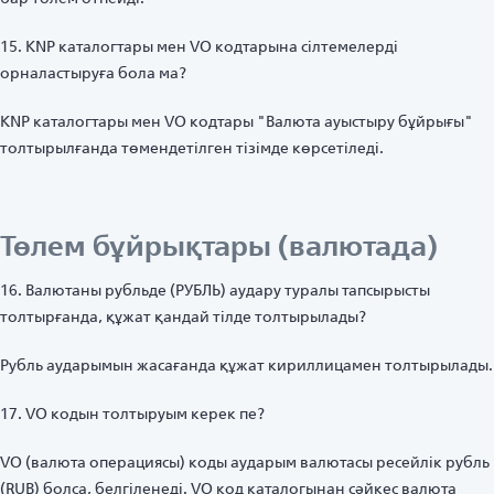
15. KNP каталогтары мен VO кодтарына сілтемелерді
орналастыруға бола ма?
KNP каталогтары мен VO кодтары "Валюта ауыстыру бұйрығы"
толтырылғанда төмендетілген тізімде көрсетіледі.
Төлем бұйрықтары (валютада)
16. Валютаны рубльде (РУБЛЬ) аудару туралы тапсырысты
толтырғанда, құжат қандай тілде толтырылады?
Рубль аударымын жасағанда құжат кириллицамен толтырылады.
17. VO кодын толтыруым керек пе?
VO (валюта операциясы) коды аударым валютасы ресейлік рубль
(RUB) болса, белгіленеді. VO код каталогынан сәйкес валюта