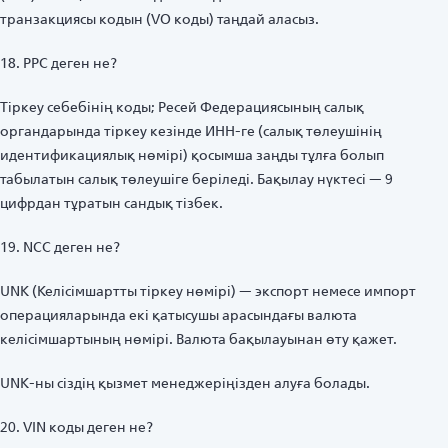
транзакциясы кодын (VO коды) таңдай аласыз.
18. PPC деген не?
Тіркеу себебінің коды; Ресей Федерациясының салық
органдарында тіркеу кезінде ИНН-ге (салық төлеушінің
идентификациялық нөмірі) қосымша заңды тұлға болып
табылатын салық төлеушіге беріледі. Бақылау нүктесі — 9
цифрдан тұратын сандық тізбек.
19. NCC деген не?
UNK (Келісімшартты тіркеу нөмірі) — экспорт немесе импорт
операцияларында екі қатысушы арасындағы валюта
келісімшартының нөмірі. Валюта бақылауынан өту қажет.
UNK-ны сіздің қызмет менеджеріңізден алуға болады.
20. VIN коды деген не?