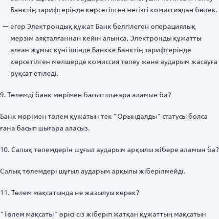
Банктің тарифтерінде көрсетілген негізгі комиссиядан бөлек.
егер Электрондық құжат Банк белгілеген операциялық
мерзім аяқталғаннан кейін алынса, Электронды құжатты
алған жұмыс күні ішінде Банкке Банктің тарифтерінде
көрсетілген мөлшерде комиссия төлеу және аударым жасауға
рұқсат етіледі.
9. Төлемді банк мөрімен басып шығара аламын ба?
Банк мөрімен төлем құжатын тек "Орындалды" статусы болса
ғана басып шығара аласыз.
10. Салық төлемдерін шұғыл аударым арқылы жібере аламын ба?
Салық төлемдері шұғыл аударым арқылы жіберілмейді.
11. Төлем мақсатында не жазылуы керек?
"Төлем мақсаты" өрісі сіз жіберіп жатқан құжаттың мақсатын