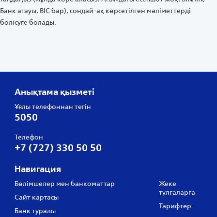
Банк атауы, BIC бар), сондай-ақ көрсетілген мәліметтерді
бөлісуге болады.
Анықтама қызметі
Ұялы телефоннан тегін
5050
Телефон
+7 (727) 330 50 50
Навигация
Бөлімшелер мен банкоматтар
Жеке
тұлғаларға
Сайт картасы
Тарифтер
Банк туралы