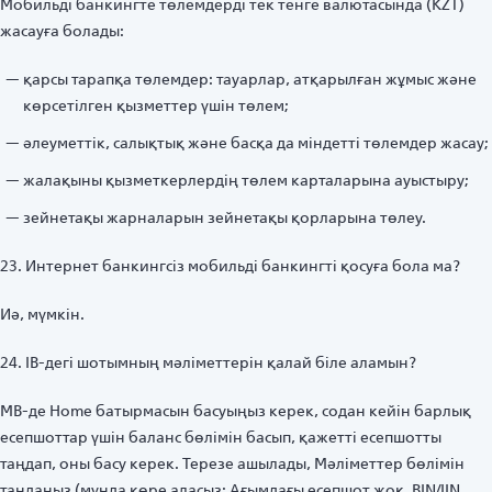
Мобильді банкингте төлемдерді тек тенге валютасында (KZT)
жасауға болады:
қарсы тарапқа төлемдер: тауарлар, атқарылған жұмыс және
көрсетілген қызметтер үшін төлем;
әлеуметтік, салықтық және басқа да міндетті төлемдер жасау;
жалақыны қызметкерлердің төлем карталарына ауыстыру;
зейнетақы жарналарын зейнетақы қорларына төлеу.
23. Интернет банкингсіз мобильді банкингті қосуға бола ма?
Иә, мүмкін.
24. IB-дегі шотымның мәліметтерін қалай біле аламын?
MB-де Home батырмасын басуыңыз керек, содан кейін барлық
есепшоттар үшін баланс бөлімін басып, қажетті есепшотты
таңдап, оны басу керек. Терезе ашылады, Мәліметтер бөлімін
таңдаңыз (мұнда көре аласыз: Ағымдағы есепшот жоқ, BIN/IIN,