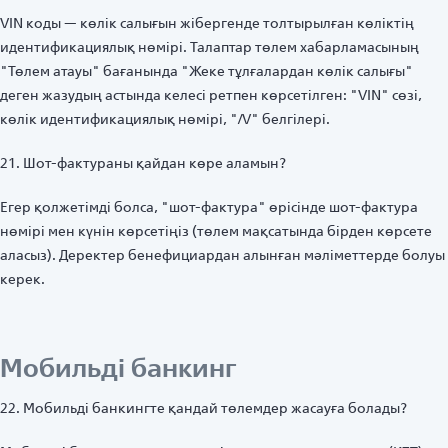
VIN коды — көлік салығын жібергенде толтырылған көліктің
идентификациялық нөмірі. Талаптар төлем хабарламасының
"Төлем атауы" бағанында "Жеке тұлғалардан көлік салығы"
деген жазудың астында келесі ретпен көрсетілген: "VIN" сөзі,
көлік идентификациялық нөмірі, "/V" белгілері.
21. Шот-фактураны қайдан көре аламын?
Егер қолжетімді болса, "шот-фактура" өрісінде шот-фактура
нөмірі мен күнін көрсетіңіз (төлем мақсатында бірден көрсете
аласыз). Деректер бенефициардан алынған мәліметтерде болуы
керек.
Мобильді банкинг
22. Мобильді банкингте қандай төлемдер жасауға болады?